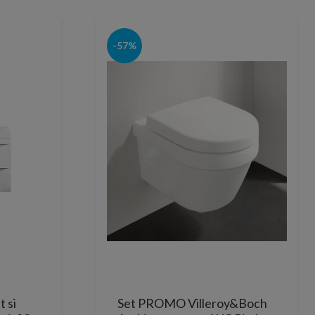
-57%
 si
Set PROMO Villeroy&Boch