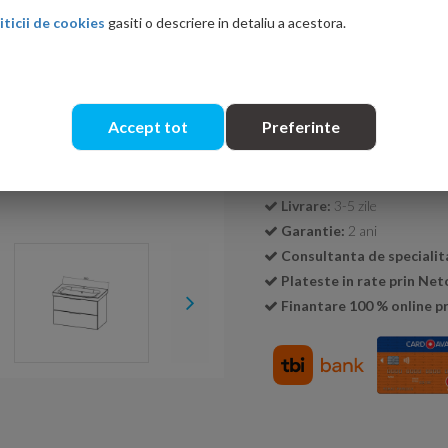
iticii de cookies
gasiti o descriere in detaliu a acestora.
Cantitate:
Accept tot
Preferinte
Transport GRATUIT la c
Livrare:
3-5 zile
Garantie:
2 ani
Consultanta de specialit
Plateste in rate prin Ne
Finantare 100 % online pr