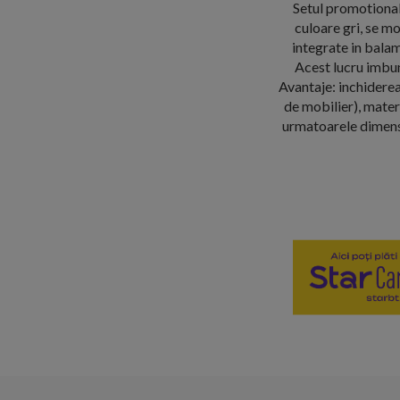
Setul promotional
culoare gri, se m
integrate in balam
Acest lucru imbun
Avantaje: inchiderea
de mobilier), materi
urmatoarele dimensi