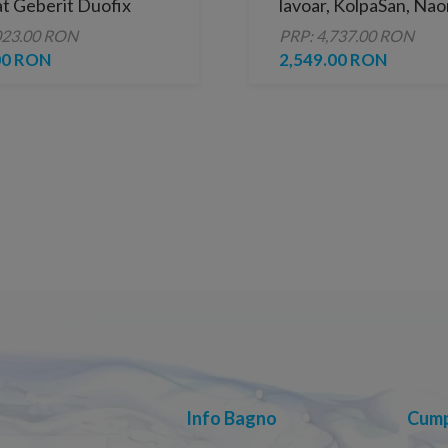
at Geberit Duofix
lavoar, KolpaSan, Nao
achet cu set fixare si
cm, alb
023.00 RON
PRP: 4,737.00 RON
lare fonica
00 RON
2,549.00 RON
Info Bagno
Cump