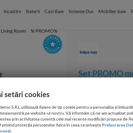
Incalzire
Baterii
Cazi Baie
Sisteme Dus
Mobilier baie
P
Living Room
% PROMO%
Set PROMO mob
Lana gri 80x4
și setări cookies
Cod:
528960
no S.R.L utilizează fișiere de tip cookie pentru a personaliza și îmbunăt
PRP: 3,487.00 RON
mneavoastră pe website-ul nostru. Vă informăm că ne-am actualizat poli
2,122.00 RON
acestea și în activitatea curentă cele mai recente modificări propuse de 
privind protecția persoanelor fizice în ceea ce privește
Prelucrarea Dat
Ati gasit in alta p
sonal.