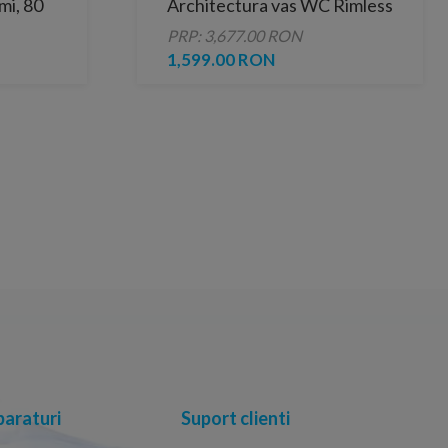
mi, 80
Architectura vas WC Rimless
Direct Flush si capac Soft
PRP: 3,677.00 RON
Close 48x35xH34 cm
1,599.00 RON
araturi
Suport clienti