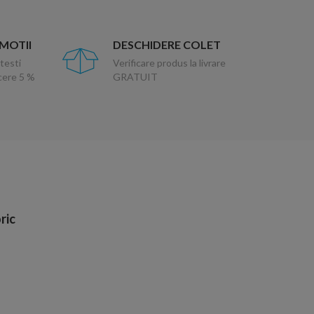
OMOTII
DESCHIDERE COLET
testi
Verificare produs la livrare
ucere 5 %
GRATUIT
ric