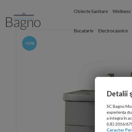
Obiecte Sanitare
Wellness
Bucatarie
Electrocasnice
-40%
Detalii 
SC Bagno Moder
experiența du
a integra în 
(UE) 2016/679 
Caracter Per