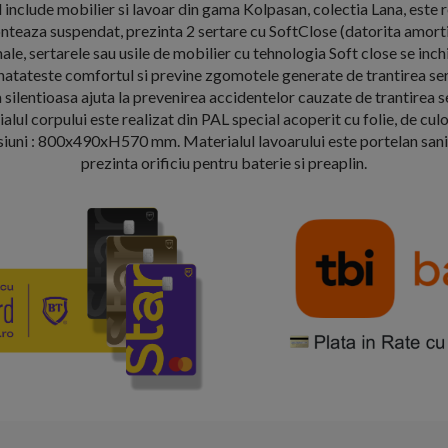
 include mobilier si lavoar din gama Kolpasan, colectia Lana, este r
onteaza suspendat, prezinta 2 sertare cu SoftClose (datorita amort
ale, sertarele sau usile de mobilier cu tehnologia Soft close se inchid
atateste comfortul si previne zgomotele generate de trantirea sert
 silentioasa ajuta la prevenirea accidentelor cauzate de trantirea se
alul corpului este realizat din PAL special acoperit cu folie, de culoa
uni : 800x490xH570 mm. Materialul lavoarului este portelan sanit
prezinta orificiu pentru baterie si preaplin.