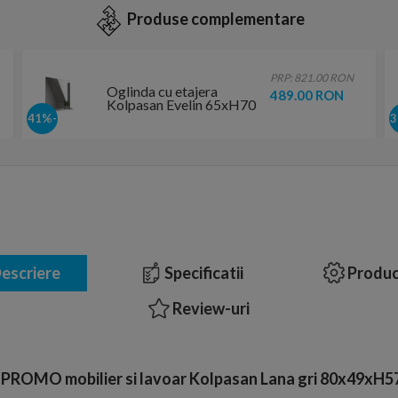
Produse complementare
PRP: 821.00 RON
Oglinda cu etajera
489.00 RON
Kolpasan Evelin 65xH70
cm gri
-41%
escriere
Specificatii
Produc
Review-uri
 PROMO mobilier si lavoar Kolpasan Lana gri 80x49xH5