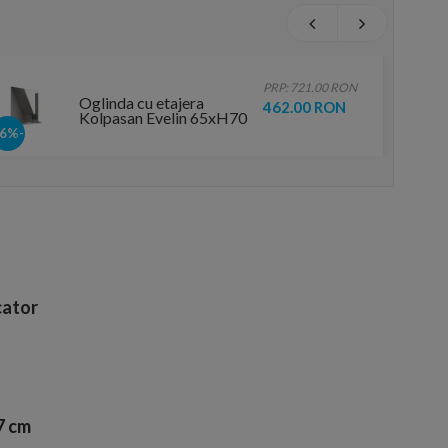
PRP: 721.00 RON
Oglinda cu etajera
462.00 RON
Kolpasan Evelin 65xH70
cm alb
-36%
ator
7 cm