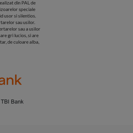
ealizat din PAL de
izoarelor speciale
 usor si silentios.
arelor sau usilor.
rtarelor sau a usilor
re gri lucios, si are
ar, de culoare alba,