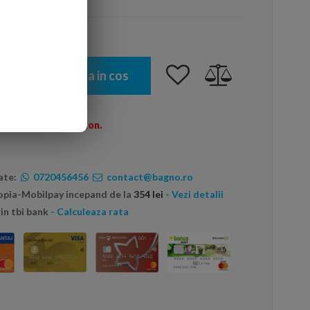
Adauga in cos
omenzi peste 600 Ron.
ate:
0720456456
contact@bagno.ro
topia-Mobilpay incepand de la
354 lei
- Vezi detalii
in tbi bank
- Calculeaza rata