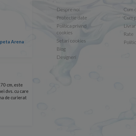
Despre noi
Cum 
Protectie date
Cum p
Politica privind
Livra
Conform descrierii!
cookies
Rate
Setari cookies
lapeta Arena
Nicolae -
Politi
13.02.2026
Blog
Designeri
70 cm, este
Foarte prompți, am cerut detalii despre produs care nu
ei dvs. cu care
primit imediat. După ce am plasat comanda, aceasta a 
rma de curierat
Mulțumesc!
Cristina Opre -
10.07.2026