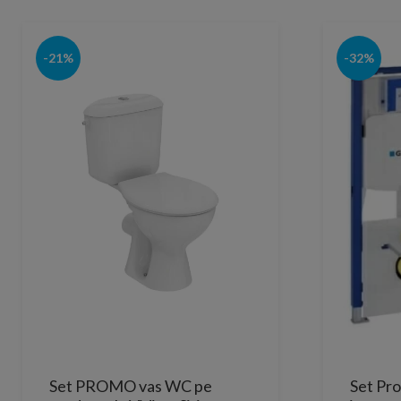
-21%
-32%
Set PROMO vas WC pe
Set Pr