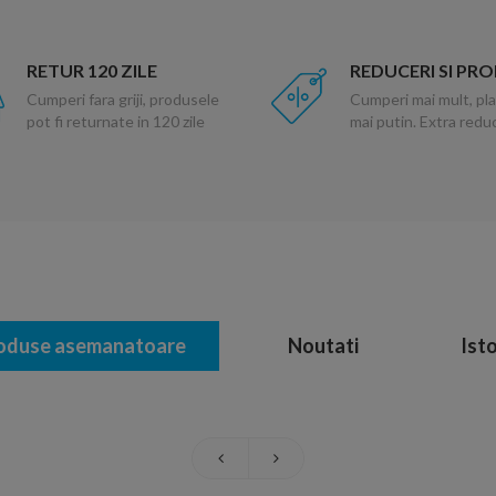
RETUR 120 ZILE
REDUCERI SI PR
Cumperi fara griji, produsele
Cumperi mai mult, pla
pot fi returnate in 120 zile
mai putin. Extra red
oduse asemanatoare
Noutati
Isto