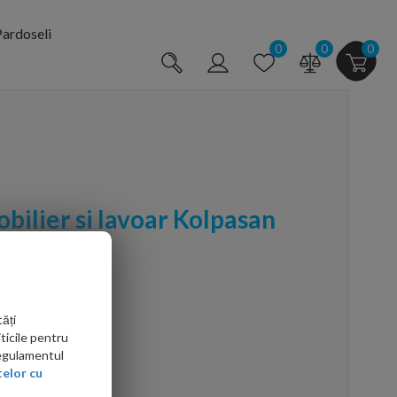
ardoseli
0
0
0
ilier si lavoar Kolpasan
9xH57 cm
ăți
ticile pentru
Regulamentul
elor cu
arte mai ieftin?