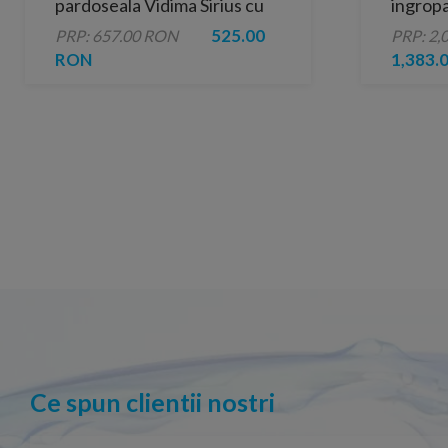
pardoseala Vidima Sirius cu
ingrop
rezervor aparent si capac
Sigma p
525.00
PRP: 657.00 RON
PRP: 2,
polipropilena alb
set izo
RON
1,383.
Ce spun clientii nostri