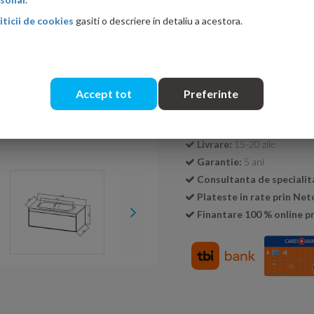
iticii de cookies
gasiti o descriere in detaliu a acestora.
Cantitate:
Accept tot
Preferinte
Transport GRATUIT la c
Livrare:
15-20 zile
Garantie:
5 ani
Consultanta de specialit
Plateste in rate prin Ne
Finantare 100 % online pr