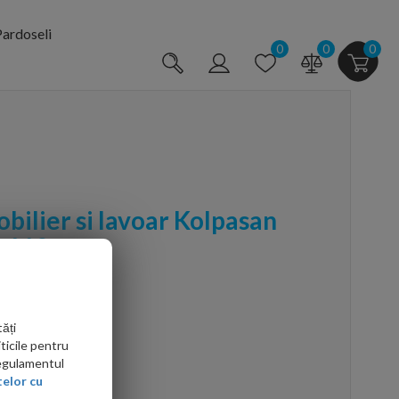
ardoseli
0
0
0
ilier si lavoar Kolpasan
 110 cm
ăți
ticile pentru
Regulamentul
elor cu
arte mai ieftin?