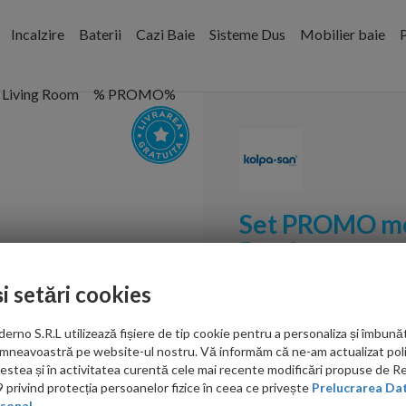
Incalzire
Baterii
Cazi Baie
Sisteme Dus
Mobilier baie
P
Living Room
% PROMO%
Set PROMO mob
Pandora negru
și setări cookies
Cod:
514220
no S.R.L utilizează fișiere de tip cookie pentru a personaliza și îmbunăt
PRP: 5,739.00 RON
mneavoastră pe website-ul nostru. Vă informăm că ne-am actualizat poli
3,901.00 RON
acestea și în activitatea curentă cele mai recente modificări propuse de 
privind protecția persoanelor fizice în ceea ce privește
Prelucrarea Dat
Ati gasit in alta p
sonal.