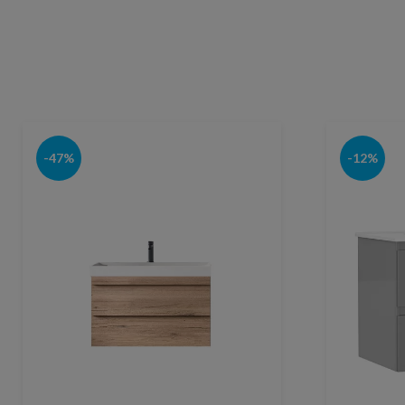
-47%
-12%