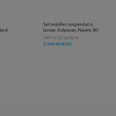
Set mobilier suspendat si
dard
lavoar, Kolpasan, Naomi, 80
36.5
cm, dark concrete
PRP: 4,737.00 RON
lose
2,549.00 RON