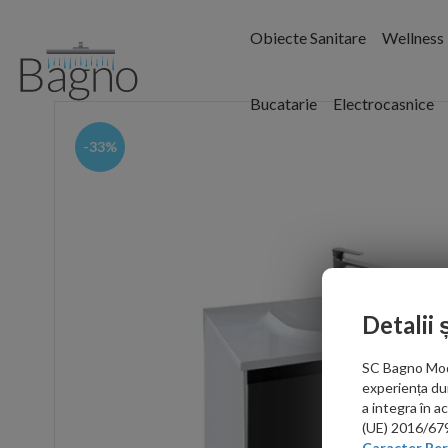
Obiecte Sanitare
Wellness
Bucatarie
Electrocasnice
-33%
Detalii 
SC Bagno Moder
experiența du
a integra în 
(UE) 2016/679 
Caracter Per