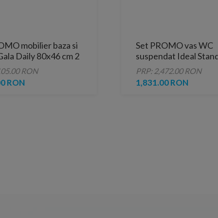
OMO mobilier baza si
Set PROMO vas WC
Gala Daily 80x46 cm 2
suspendat Ideal Stan
 gri
Tesi AquaBlade 53.5x
105.00 RON
PRP: 2,472.00 RON
cm cu capac alb softc
00 RON
1,831.00 RON