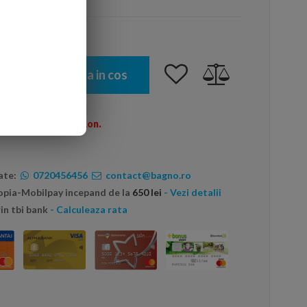
Adauga in cos
omenzi peste 600 Ron.
ate:
0720456456
contact@bagno.ro
topia-Mobilpay incepand de la
650 lei
- Vezi detalii
in tbi bank
- Calculeaza rata