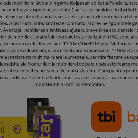
clude mobilier si lavoar din gama Kolpasan, colectia Pandora, est
r, se monteaza suspendat, prezinta 1 sertar cu inchidere lenta (Soft
iale integrate in balamale, sertarele sau usile de mobilier cu tehno
entios. Acest lucru imbunatateste comfortul si previne zgomotele ge
r. Avantaje: inchiderea silentioasa ajuta la prevenirea accidentelor
ilor de mobilier.), materialul corpului este realizat din PAL special a
os, are urmatoarele dimensiuni : 1100x540xH416 mm. Materialul lav
tetica), de culoare alb, si are urmatoarele dimensiuni: 1100x540
ele : rezistenta mult mai mare la umezeala, permite frezare pe supr
osebite ale fronturilor; la mobilierul de baie, unde este foarte m
suprafete vopsite care sunt cele mai rezistente. Cum palul nu poate 
mai indicata. Colectia Pandora se caracterizeaza prin armonia lini
imbinate intr-un stil contemporan.