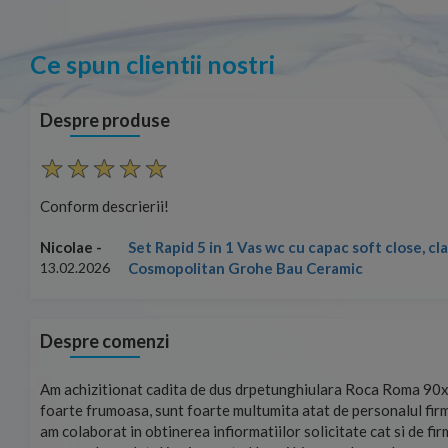
Ce spun clientii nostri
Despre produse
Conform descrierii!
Set Rapid 5 in 1 Vas wc cu capac soft close, c
Nicolae -
Cosmopolitan Grohe Bau Ceramic
13.02.2026
Despre comenzi
mand!
Am achizitionat cadita de dus drpetunghiulara Roca Roma 90x
foarte frumoasa, sunt foarte multumita atat de personalul firm
am colaborat in obtinerea infiormatiilor solicitate cat si de fi