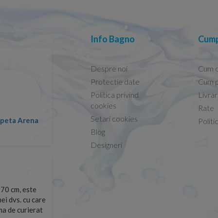
Info Bagno
Cump
Despre noi
Cum 
Protectie date
Cum p
Politica privind
Livra
Conform descrierii!
cookies
Rate
Setari cookies
lapeta Arena
Nicolae -
Politi
13.02.2026
Blog
Designeri
70 cm, este
Foarte prompți, am cerut detalii despre produs care nu
ei dvs. cu care
primit imediat. După ce am plasat comanda, aceasta a 
rma de curierat
Mulțumesc!