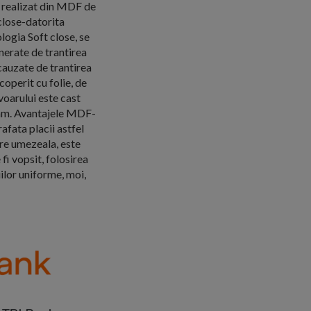
e realizat din MDF de
close-datorita
logia Soft close, se
nerate de trantirea
 cauzate de trantirea
coperit cu folie, de
oarului este cast
 mm. Avantajele MDF-
afata placii astfel
are umezeala, este
fi vopsit, folosirea
ilor uniforme, moi,