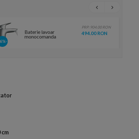
PRP: 904.00 RON
Baterie lavoar
494.00 RON
monocomanda
Hansgrohe Logis 100
-46%
ator
0 cm