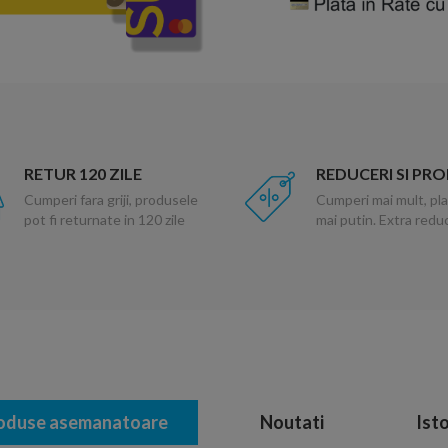
RETUR 120 ZILE
REDUCERI SI PR
Cumperi fara griji, produsele
Cumperi mai mult, pla
pot fi returnate in 120 zile
mai putin. Extra red
oduse asemanatoare
Noutati
Isto