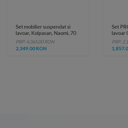
Set mobilier suspendat si
Set PR
lavoar, Kolpasan, Naomi, 70
lavoar 
cm, natural wood
sertare
PRP: 4,365.00 RON
PRP: 2,
2,349.00 RON
1,857.