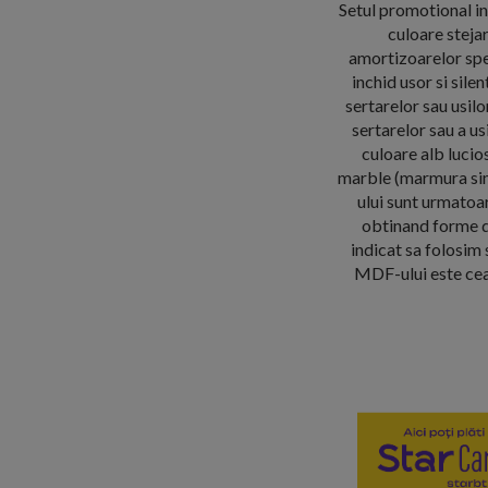
Setul promotional in
culoare steja
amortizoarelor spec
inchid usor si sil
sertarelor sau usilo
sertarelor sau a us
culoare alb luci
marble (marmura sin
ului sunt urmatoar
obtinand forme de
indicat sa folosim 
MDF-ului este cea 