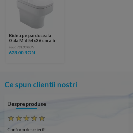
Bideu pe pardoseala
Gala Mid 54x36 cm alb
PRP: 781.00 RON
628.00 RON
Ce spun clientii nostri
Despre produse
Conform descrierii!
Con