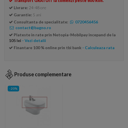
Transport GRATUIT la comenzi peste 600 Ron.
Livrare:
24-48 ore
Garantie:
5 ani
Consultanta de specialitate:
0720456456
contact@bagno.ro
Plateste in rate prin Netopia-Mobilpay incepand de la
105 lei
- Vezi detalii
Finantare 100 % online prin tbi bank
- Calculeaza rata
Produse complementare
-20%