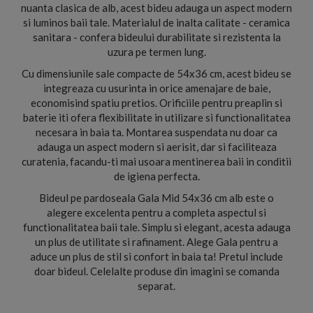
nuanta clasica de alb, acest bideu adauga un aspect modern
si luminos baii tale. Materialul de inalta calitate - ceramica
sanitara - confera bideului durabilitate si rezistenta la
uzura pe termen lung.
Cu dimensiunile sale compacte de 54x36 cm, acest bideu se
integreaza cu usurinta in orice amenajare de baie,
economisind spatiu pretios. Orificiile pentru preaplin si
baterie iti ofera flexibilitate in utilizare si functionalitatea
necesara in baia ta. Montarea suspendata nu doar ca
adauga un aspect modern si aerisit, dar si faciliteaza
curatenia, facandu-ti mai usoara mentinerea baii in conditii
de igiena perfecta.
Bideul pe pardoseala Gala Mid 54x36 cm alb este o
alegere excelenta pentru a completa aspectul si
functionalitatea baii tale. Simplu si elegant, acesta adauga
un plus de utilitate si rafinament. Alege Gala pentru a
aduce un plus de stil si confort in baia ta! Pretul include
doar bideul. Celelalte produse din imagini se comanda
separat.