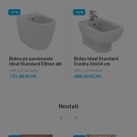
-47%
-43%
Bideu pe pardoseala
Bideu Ideal Standard
Ideal Standard Ellisse alb
Esedra 36x54 cm
lucios
suspendat
PRP: 1,373.00 RON
PRP: 1,199.00 RON
731.00 RON
684.00 RON
Noutati