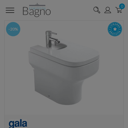
0
-20%