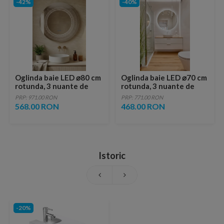
-42%
-40%
Oglinda baie LED ⌀80 cm
Oglinda baie LED ⌀70 cm
rotunda, 3 nuante de
rotunda, 3 nuante de
lumina, dezaburire si
lumina, dezaburire si
PRP: 971.00 RON
PRP: 771.00 RON
touch control
touch control
568.00 RON
468.00 RON
Istoric
-20%