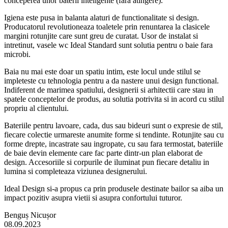
conceperea unor baterii inteligente (fara atingere).
Igiena este pusa in balanta alaturi de functionalitate si design.
Producatorul revolutioneaza toaletele prin renuntarea la clasicele
margini rotunjite care sunt greu de curatat. Usor de instalat si
intretinut, vasele wc Ideal Standard sunt solutia pentru o baie fara
microbi.
Baia nu mai este doar un spatiu intim, este locul unde stilul se
impleteste cu tehnologia pentru a da nastere unui design functional.
Indiferent de marimea spatiului, designerii si arhitectii care stau in
spatele conceptelor de produs, au solutia potrivita si in acord cu stilul
propriu al clientului.
Bateriile pentru lavoare, cada, dus sau bideuri sunt o expresie de stil,
fiecare colectie urmareste anumite forme si tendinte. Rotunjite sau cu
forme drepte, incastrate sau ingropate, cu sau fara termostat, bateriile
de baie devin elemente care fac parte dintr-un plan elaborat de
design. Accesoriile si corpurile de iluminat pun fiecare detaliu in
lumina si completeaza viziunea designerului.
Ideal Design si-a propus ca prin produsele destinate bailor sa aiba un
impact pozitiv asupra vietii si asupra confortului tuturor.
Benguș Nicușor
08.09.2023