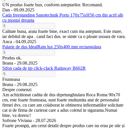
UN produs foarte bun, conform asteptarilor. Recomand.
Dan -
09.09.2025
Cada freestanding Sanotechnik Porto 170x75xH56 cm din acril alb
cu montaj dreapta
Calitate buna, arata foarte bine, exact cum ma asteptam. Este mare,
iar debitul de apa . cand faci dus. se simte ca o ploaie usoara de vara.
Anca -
04.09.2025
Palarie de dus IdealRain lux 250x400 mm rectangulara
Produs ok.
Ileana -
29.08.2025
Sifon cada de tip click-clack Radaway B602R
Frumoasa
Ileana -
29.08.2025
Despre comenzi
Am achizitionat cadita de dus drpetunghiulara Roca Roma 90x70
cm, este foarte frumoasa, sunt foarte multumita atat de personalul
firmei dvs. cu care am colaborat in obtinerea infiormatiilor solicitate
cat si de firma de curierat care a adus coletul in siguranta.Numai
bine, va doresc!
Sofrone Viviana -
28.07.2026
Foarte prompți, am cerut detalii despre produs care nu erau pe site și