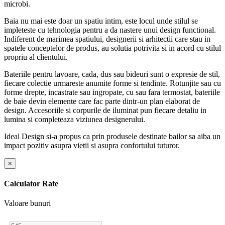
microbi.
Baia nu mai este doar un spatiu intim, este locul unde stilul se
impleteste cu tehnologia pentru a da nastere unui design functional.
Indiferent de marimea spatiului, designerii si arhitectii care stau in
spatele conceptelor de produs, au solutia potrivita si in acord cu stilul
propriu al clientului.
Bateriile pentru lavoare, cada, dus sau bideuri sunt o expresie de stil,
fiecare colectie urmareste anumite forme si tendinte. Rotunjite sau cu
forme drepte, incastrate sau ingropate, cu sau fara termostat, bateriile
de baie devin elemente care fac parte dintr-un plan elaborat de
design. Accesoriile si corpurile de iluminat pun fiecare detaliu in
lumina si completeaza viziunea designerului.
Ideal Design si-a propus ca prin produsele destinate bailor sa aiba un
impact pozitiv asupra vietii si asupra confortului tuturor.
×
Calculator Rate
Valoare bunuri