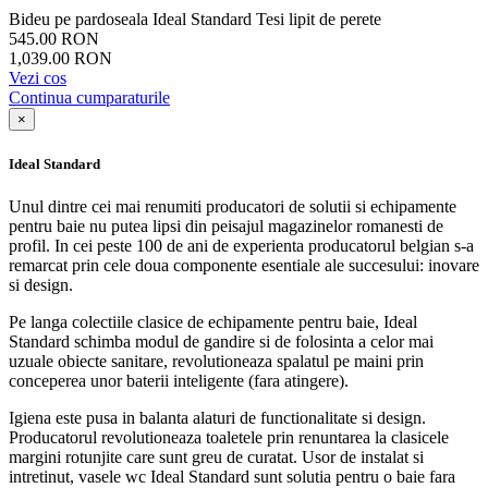
Bideu pe pardoseala Ideal Standard Tesi lipit de perete
545.00 RON
1,039.00 RON
Vezi cos
Continua cumparaturile
×
Ideal Standard
Unul dintre cei mai renumiti producatori de solutii si echipamente
pentru baie nu putea lipsi din peisajul magazinelor romanesti de
profil. In cei peste 100 de ani de experienta producatorul belgian s-a
remarcat prin cele doua componente esentiale ale succesului: inovare
si design.
Pe langa colectiile clasice de echipamente pentru baie, Ideal
Standard schimba modul de gandire si de folosinta a celor mai
uzuale obiecte sanitare, revolutioneaza spalatul pe maini prin
conceperea unor baterii inteligente (fara atingere).
Igiena este pusa in balanta alaturi de functionalitate si design.
Producatorul revolutioneaza toaletele prin renuntarea la clasicele
margini rotunjite care sunt greu de curatat. Usor de instalat si
intretinut, vasele wc Ideal Standard sunt solutia pentru o baie fara