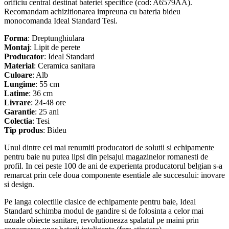
orificiu central destinat bateriei specifice (cod: A6579AA).
Recomandam achizitionarea impreuna cu bateria bideu
monocomanda Ideal Standard Tesi.
Forma
: Dreptunghiulara
Montaj
: Lipit de perete
Producator
: Ideal Standard
Material
: Ceramica sanitara
Culoare
: Alb
Lungime
: 55 cm
Latime
: 36 cm
Livrare
: 24-48 ore
Garantie
: 25 ani
Colectia
: Tesi
Tip produs
: Bideu
Unul dintre cei mai renumiti producatori de solutii si echipamente
pentru baie nu putea lipsi din peisajul magazinelor romanesti de
profil. In cei peste 100 de ani de experienta producatorul belgian s-a
remarcat prin cele doua componente esentiale ale succesului: inovare
si design.
Pe langa colectiile clasice de echipamente pentru baie, Ideal
Standard schimba modul de gandire si de folosinta a celor mai
uzuale obiecte sanitare, revolutioneaza spalatul pe maini prin