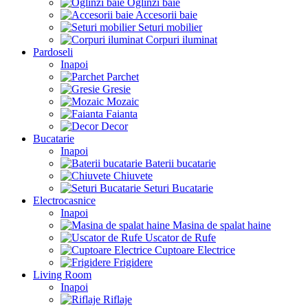
Oglinzi baie
Accesorii baie
Seturi mobilier
Corpuri iluminat
Pardoseli
Inapoi
Parchet
Gresie
Mozaic
Faianta
Decor
Bucatarie
Inapoi
Baterii bucatarie
Chiuvete
Seturi Bucatarie
Electrocasnice
Inapoi
Masina de spalat haine
Uscator de Rufe
Cuptoare Electrice
Frigidere
Living Room
Inapoi
Riflaje