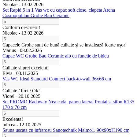
Nicolae -
13.02.2026
Set Rapid 5 in 1 Vas wc cu capac soft close, clapeta Arena
Cosmopolitan Grohe Bau Ceramic
Conform descrierii!
Nicolae -
13.02.2026
Capacele Grohe sunt de bună calitate și se instalează foarte ușor!
Marius -
08.02.2026
Capac WC Grohe Bau Ceramic alb cu functie de bideu
Calitate si pret excelent.
Elvis -
03.11.2025
Vas WC Ideal Standard Connect back-to-wall 36x66 cm
Calitate / Pret / Ok!
Viorel -
20.10.2025
Set PROMO Radaway Nea cada, panou lateral frontal si sifon R135
170 x 70 cm
Excelenta!
mircea -
12.10.2025
Sauna uscata cu infrarosu Sanotechnik Malmo1, 90x90xH190 cm