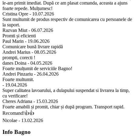
le-am primit imediat. După ce am plasat comanda, aceasta a ajuns
foarte repede. Mulțumesc!
Cristina Opre -
10.07.2026
Sunt multumit de produs respectiv de comunicarea cu persoanele de
la suport.
Razvan Miut -
06.07.2026
Promti și eficienti
Paul Marin -
19.06.2026
Comunicare bună livrare rapidă
Andrei Marius -
08.05.2026
prompti, corecti !
danes Doina -
04.05.2026
Foarte mulțumit de serviciile Bagno!
Andrei Pinzariu -
26.04.2026
Foarte multumit.
-
19.04.2026
Super calitatea lavoarului, a dulapului suspendat si livrarea la timp,
cu verificare!
Cheres Adriana -
15.03.2026
Foarte amabili și promit, chiar și după program. Transport rapid.
Recomand!👍👍
Nicolae -
13.02.2026
Info Bagno