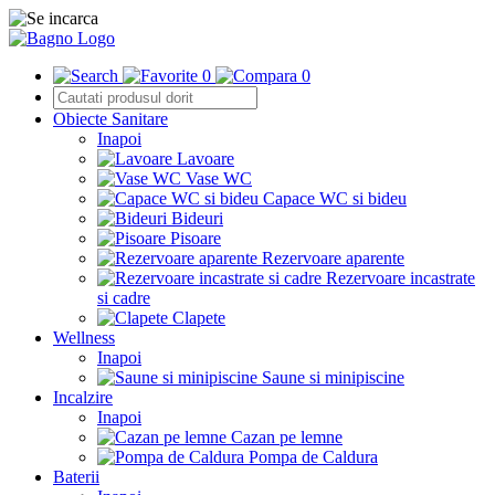
0
0
Obiecte Sanitare
Inapoi
Lavoare
Vase WC
Capace WC si bideu
Bideuri
Pisoare
Rezervoare aparente
Rezervoare incastrate
si cadre
Clapete
Wellness
Inapoi
Saune si minipiscine
Incalzire
Inapoi
Cazan pe lemne
Pompa de Caldura
Baterii