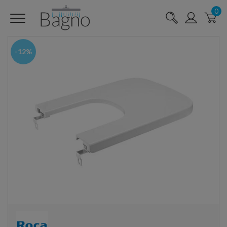
0
-12%