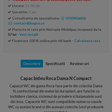
Livrare:
15-30 zile
Garantie:
2 ani
Consultanta de specialitate:
0720456456
contact@bagno.ro
Plateste in rate prin Netopia-Mobilpay incepand de la
57 lei
- Vezi detalii
Finantare 100 % online prin tbi bank
- Calculeaza rata
Descriere
Specificatii
Review-uri
Capac bideu Roca Dama N Compact
Capacul WC din gama Roca face parte din colectia Dama
N, confectionat din material duroplast, are functie cu
inchidere clasica, sistemul de prindere si balamalele sunt
din inox. Capacele WC sunt compatibile numai cu vasele
WC cu acelasi brand si din aceeasi colectie (vezi produsele