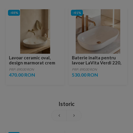
-48%
-41%
Lavoar ceramic oval,
Baterie inalta pentru
design marmorat crem
lavoar LaVita Verdi 220,
lucios cu vene aurii,
fara ventil, brushed
PRP: 890.00 RON
PRP: 890.00 RON
ventil inclus
copper
470.00 RON
530.00 RON
Istoric