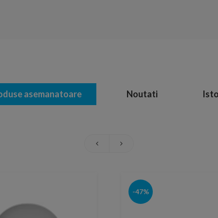
oduse asemanatoare
Noutati
Isto
-47%