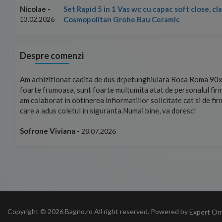
Set Rapid 5 in 1 Vas wc cu capac soft close, c
Nicolae -
Cosmopolitan Grohe Bau Ceramic
13.02.2026
Despre comenzi
mand!
Am achizitionat cadita de dus drpetunghiulara Roca Roma 90x
foarte frumoasa, sunt foarte multumita atat de personalul firm
am colaborat in obtinerea infiormatiilor solicitate cat si de fi
care a adus coletul in siguranta.Numai bine, va doresc!
Sofrone Viviana -
28.07.2026
Copyright © 2026 Bagno.ro All right reserved. Powered by
Expert On