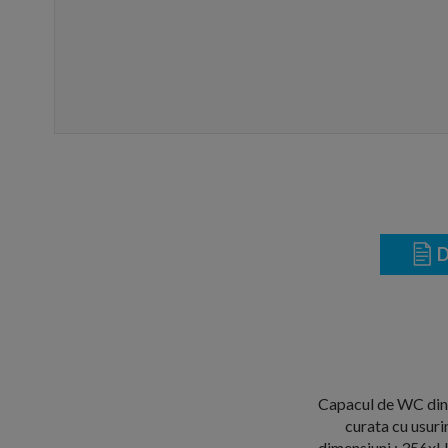
D
Capacul de WC din g
curata cu usuri
dimensiuni : 356xH4