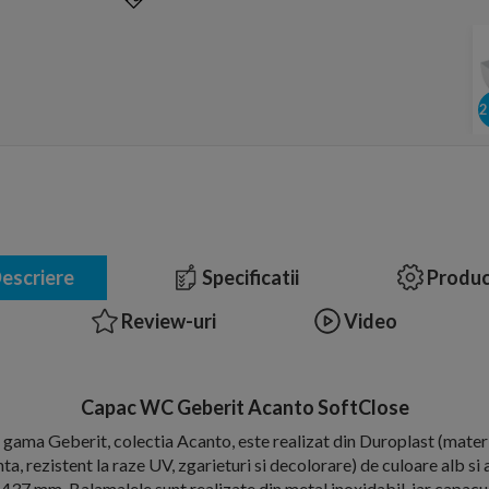
escriere
Specificatii
Produc
Review-uri
Video
Capac WC Geberit Acanto SoftClose
ama Geberit, colectia Acanto, este realizat din Duroplast (materi
nta, rezistent la raze UV, zgarieturi si decolorare) de culoare alb si
37 mm. Balamalele sunt realizate din metal inoxidabil, iar capacu