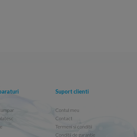
araturi
Suport clienti
cumpar
Contul meu
latesc
Contact
re
Termeni si conditii
Capacele Grohe sunt de bună calitate și se i
Conditii de garantie