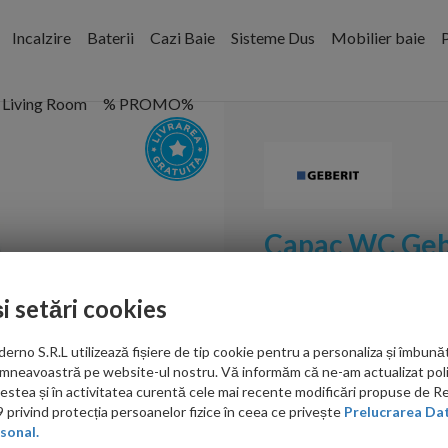
Incalzire
Baterii
Cazi Baie
Sisteme Dus
Mobilier baie
P
Living Room
% PROMO%
Capac WC Gebe
Cod:
500.660.01.2
și setări cookies
PRP: 1,393.00 RON
no S.R.L utilizează fișiere de tip cookie pentru a personaliza și îmbunăt
862.00 RON
mneavoastră pe website-ul nostru. Vă informăm că ne-am actualizat poli
acestea și în activitatea curentă cele mai recente modificări propuse de 
Ati gasit in alta p
privind protecția persoanelor fizice în ceea ce privește
Prelucrarea Dat
sonal.