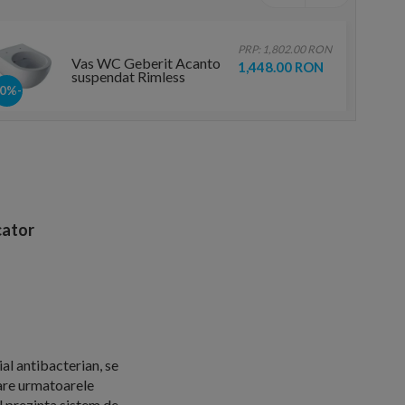
PRP: 1,802.00 RON
Vas WC Geberit Acanto
1,448.00 RON
suspendat Rimless
51x35xH41 cm
-20%
ator
al antibacterian, se
 are urmatoarele
l prezinta sistem de