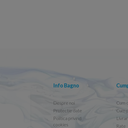
Info Bagno
Cump
Despre noi
Cum 
Protectie date
Cum p
Politica privind
Livra
Conform descrierii!
cookies
Rate