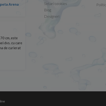
Setari cookies
lapeta Arena
Nicolae -
Politi
13.02.2026
Blog
Designeri
70 cm, este
Foarte prompți, am cerut detalii despre produs care nu
ei dvs. cu care
primit imediat. După ce am plasat comanda, aceasta a 
rma de curierat
Mulțumesc!
Cristina Opre -
10.07.2026
line