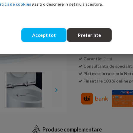
iticii de cookies
gasiti o descriere in detaliu a acestora.
Cantitate:
Accept tot
Preferinte
Transport GRATUIT la c
Livrare:
24-48 ore
Garantie:
2 ani
Consultanta de specialit
Plateste in rate prin Ne
Finantare 100 % online pr
Produse complementare