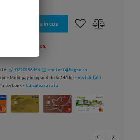
Adauga in cos
omenzi peste 600 Ron.
ate:
0720456456
contact@bagno.ro
topia-Mobilpay incepand de la
144 lei
- Vezi detalii
in tbi bank
- Calculeaza rata