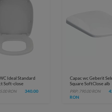
WC Ideal Standard
Capac wc Geberit Se
t Soft-close
Square SoftClose alb
340.00
4
85.00 RON
PRP: 790.00 RON
RON