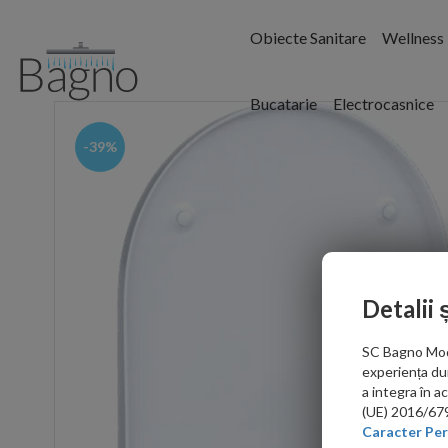
Obiecte Sanitare
Wellness
Bucatarie
Electrocasnice
-39%
Detalii 
SC Bagno Moder
experiența du
a integra în 
(UE) 2016/679 
Caracter Per