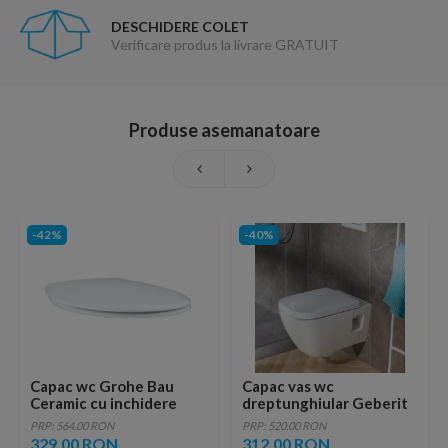
DESCHIDERE COLET
Verificare produs la livrare GRATUIT
Produse asemanatoare
-42%
-40%
Capac wc Grohe Bau
Capac vas wc
Ceramic cu inchidere
dreptunghiular Geberit
lenta 46x37 cm
Selnova Square
PRP: 564.00 RON
PRP: 520.00 RON
329.00 RON
312.00 RON