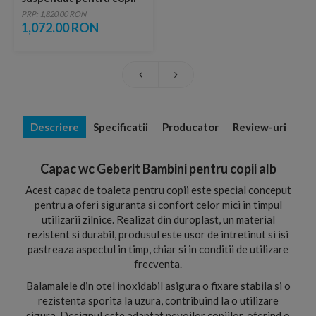
alb
PRP: 1,820.00 RON
1,072.00 RON
Descriere
Specificatii
Producator
Review-uri
Capac wc Geberit Bambini pentru copii alb
Acest capac de toaleta pentru copii este special conceput
pentru a oferi siguranta si confort celor mici in timpul
utilizarii zilnice. Realizat din duroplast, un material
rezistent si durabil, produsul este usor de intretinut si isi
pastreaza aspectul in timp, chiar si in conditii de utilizare
frecventa.
Balamalele din otel inoxidabil asigura o fixare stabila si o
rezistenta sporita la uzura, contribuind la o utilizare
sigura. Designul este adaptat nevoilor copiilor, oferind o