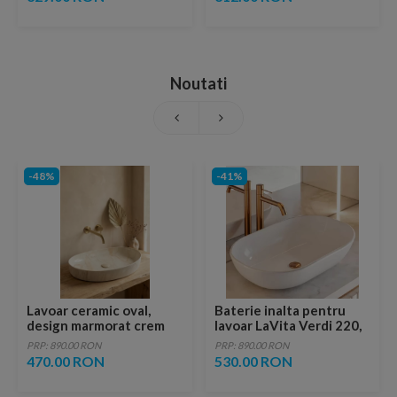
Noutati
-48%
-41%
Lavoar ceramic oval,
Baterie inalta pentru
design marmorat crem
lavoar LaVita Verdi 220,
lucios cu vene aurii,
fara ventil, brushed
PRP: 890.00 RON
PRP: 890.00 RON
ventil inclus
copper
470.00 RON
530.00 RON