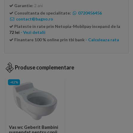
Garantie:
2 ani
Consultanta de specialitate:
0720456456
contact@bagno.ro
Plateste in rate prin Netopia-Mobilpay incepand de la
72 lei
- Vezi detalii
Finantare 100 % online prin tbi bank
- Calculeaza rata
Produse complementare
-42%
Vas wc Geberit Bambini
suspendat pentru copii