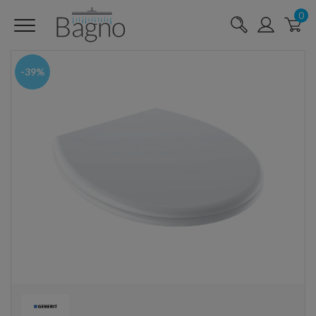
0
-39%