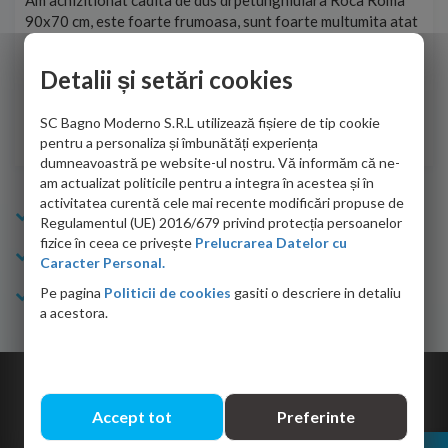
t
Am achizitionat cadita de dus drpetunghiulara Roca Roma
Foa
90x70 cm, este foarte frumoasa, sunt foarte multumita atat
pe 
de personalul firmei dvs. cu care am colaborat in obtinerea
ace
infiormatiilor solicitate cat si de firma de curierat care a
Detalii și setări cookies
Cri
adus coletul in siguranta.Numai bine, va doresc!
SC Bagno Moderno S.R.L utilizează fișiere de tip cookie
Sofrone Viviana -
28.07.2026
pentru a personaliza și îmbunătăți experiența
dumneavoastră pe website-ul nostru. Vă informăm că ne-
am actualizat politicile pentru a integra în acestea și în
activitatea curentă cele mai recente modificări propuse de
Info Bagno
Regulamentul (UE) 2016/679 privind protecția persoanelor
fizice în ceea ce privește
Prelucrarea Datelor cu
Cumparaturi
Caracter Personal.
Pe pagina
Politicii de cookies
gasiti o descriere in detaliu
Suport clienti
a acestora.
Copyright © 2026 Bagno.ro All right reserved. Powered by
Expert Online
Accept tot
Preferinte