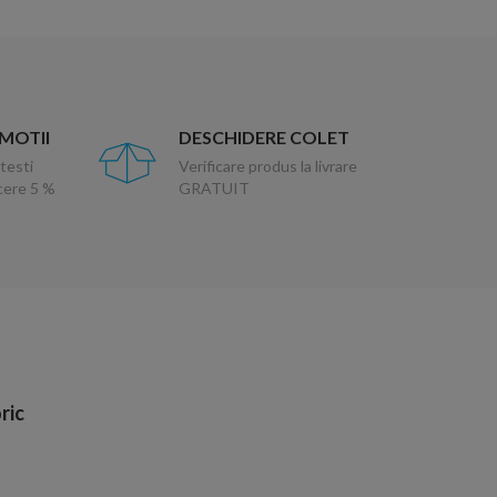
OMOTII
DESCHIDERE COLET
testi
Verificare produs la livrare
ucere 5 %
GRATUIT
ric