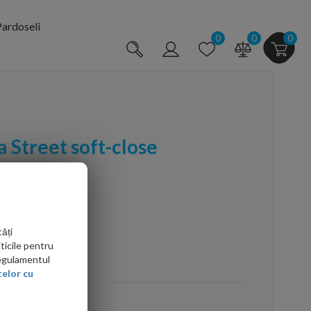
ardoseli
0
0
0
 Street soft-close
ăți
ticile pentru
arte mai ieftin?
Regulamentul
elor cu