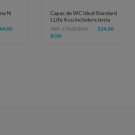
ama N
Capac de WC Ideal Standard
I.Life A cu inchidere lenta
44.00
324.00
PRP: 579.00 RON
RON