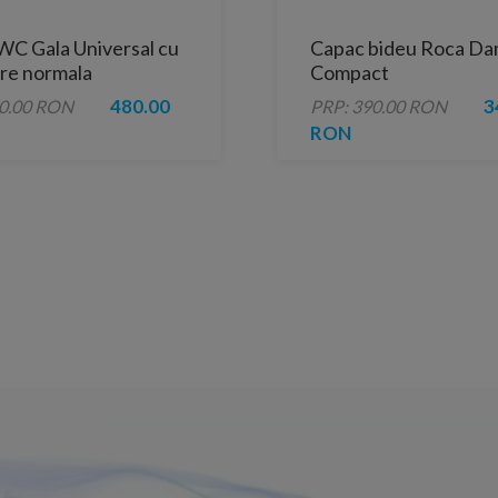
WC Gala Universal cu
Capac bideu Roca D
ere normala
Compact
480.00
3
00.00 RON
PRP: 390.00 RON
RON