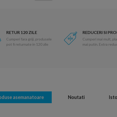
RETUR 120 ZILE
REDUCERI SI PR
Cumperi fara griji, produsele
Cumperi mai mult, pla
pot fi returnate in 120 zile
mai putin. Extra red
oduse asemanatoare
Noutati
Isto