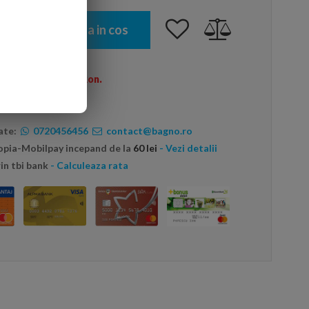
Adauga in cos
omenzi peste 600 Ron.
ate:
0720456456
contact@bagno.ro
topia-Mobilpay incepand de la
60 lei
- Vezi detalii
in tbi bank
- Calculeaza rata