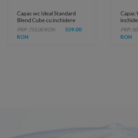
Capac wc Ideal Standard
Capac 
Blend Cube cu inchidere
inchid
lenta
559.00
PRP: 755.00 RON
PRP: 5
RON
RON