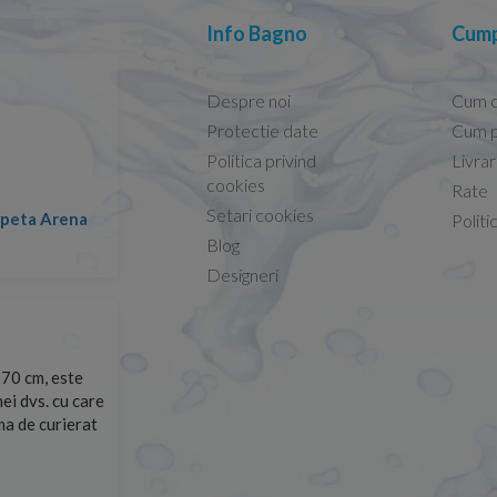
Info Bagno
Cump
Despre noi
Cum 
Protectie date
Cum p
Politica privind
Livra
Conform descrierii!
cookies
Rate
Setari cookies
lapeta Arena
Nicolae -
Politi
13.02.2026
Blog
Designeri
70 cm, este
Foarte prompți, am cerut detalii despre produs care nu
ei dvs. cu care
primit imediat. După ce am plasat comanda, aceasta a 
rma de curierat
Mulțumesc!
Cristina Opre -
10.07.2026