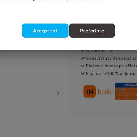
Cantitate:
Accept tot
Preferinte
Transport GRATUIT la c
Livrare:
24-48 ore
Garantie:
1 an
Consultanta de specialit
Plateste in rate prin Ne
Finantare 100 % online pr