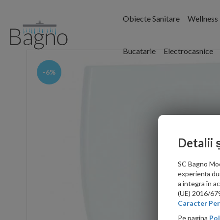
Obiecte Sanitare
Wellness
Bucatarie
Electrocasnice
-6%
Detalii 
SC Bagno Moder
experiența du
a integra în 
(UE) 2016/679 
Caracter Per
Pe pagina
Pol