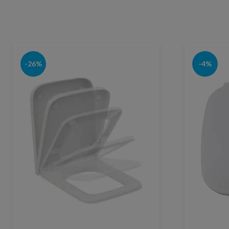
-26%
-4%