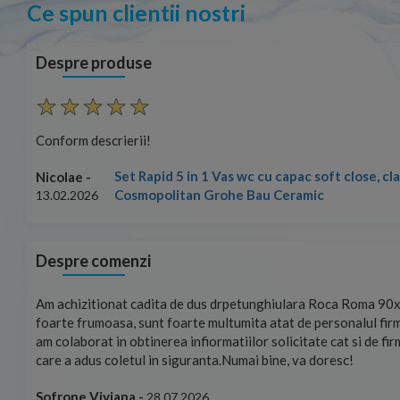
Ce spun clientii nostri
Despre produse
Conform descrierii!
Set Rapid 5 in 1 Vas wc cu capac soft close, c
Nicolae -
Cosmopolitan Grohe Bau Ceramic
13.02.2026
Despre comenzi
mand!
Am achizitionat cadita de dus drpetunghiulara Roca Roma 90x
foarte frumoasa, sunt foarte multumita atat de personalul firm
am colaborat in obtinerea infiormatiilor solicitate cat si de fi
care a adus coletul in siguranta.Numai bine, va doresc!
Sofrone Viviana -
28.07.2026