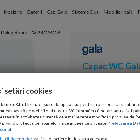
Incalzire
Baterii
Cazi Baie
Sisteme Dus
Mobilier baie
P
Living Room
% PROMO%
Capac WC Gala
Cod:
5127501
și setări cookies
PRP: 385.00 RON
362.00 RON
no S.R.L utilizează fișiere de tip cookie pentru a personaliza și îmbunăt
mneavoastră pe website-ul nostru. Vă informăm că ne-am actualizat poli
Ati gasit in alta p
acestea și în activitatea curentă cele mai recente modificări propuse de 
privind protecția persoanelor fizice în ceea ce privește
Prelucrarea Dat
sonal.
iticii de cookies
gasiti o descriere in detaliu a acestora.