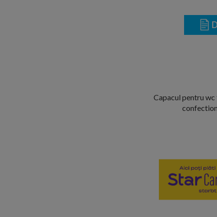
D
Capacul pentru wc f
confectiona