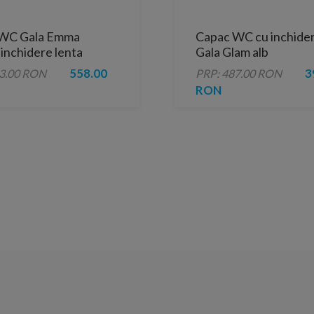
WC Gala Emma
Capac WC cu inchider
inchidere lenta
Gala Glam alb
558.00
3
93.00 RON
PRP: 487.00 RON
RON