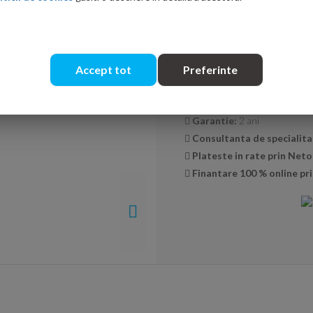
Cantitate:
Accept tot
Preferinte
Transport GRATUIT la co
Livrare:
24-48 ore
Garantie:
2 ani
Consultanta de specialita
Plateste in rate prin Net
Finantare 100 % online pri