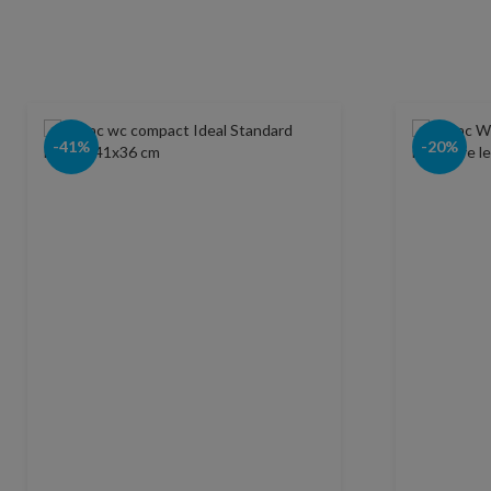
-41%
-20%