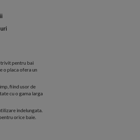
ii
uri
rivit pentru bai
e o placa ofera un
imp, fiind usor de
itate cu o gama larga
tilizare indelungata.
pentru orice baie.