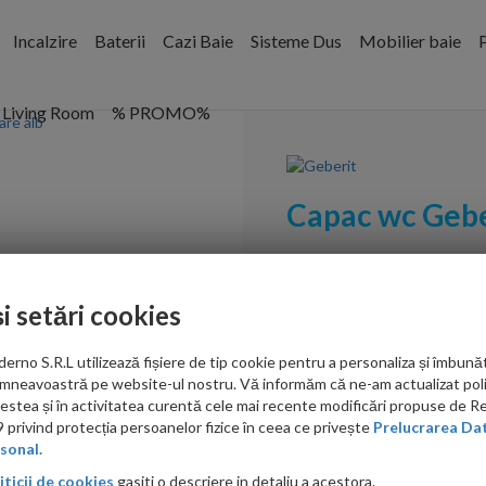
Incalzire
Baterii
Cazi Baie
Sisteme Dus
Mobilier baie
P
Living Room
% PROMO%
Capac wc Gebe
Cod:
500.338.01.1
și setări cookies
PRP: 450.00 RON
250.00 RON
no S.R.L utilizează fișiere de tip cookie pentru a personaliza și îmbunăt
mneavoastră pe website-ul nostru. Vă informăm că ne-am actualizat poli
acestea și în activitatea curentă cele mai recente modificări propuse de 
ieftin?
privind protecția persoanelor fizice în ceea ce privește
Prelucrarea Dat
sonal.
iticii de cookies
gasiti o descriere in detaliu a acestora.