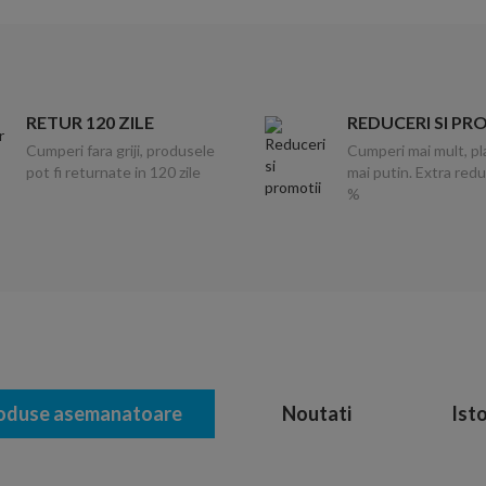
RETUR 120 ZILE
REDUCERI SI PR
Cumperi fara griji, produsele
Cumperi mai mult, pl
pot fi returnate in 120 zile
mai putin. Extra red
%
oduse asemanatoare
Noutati
Isto