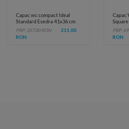
Capac wc compact Ideal
Capac 
Standard Esedra 41x36 cm
Square 
211.00
PRP: 357.00 RON
PRP: 6
RON
RON