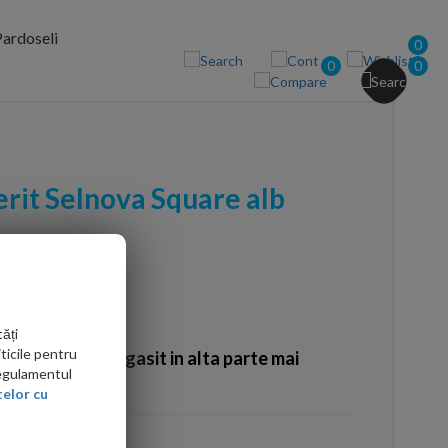
ardoseli
0
0
0
rit Selnova Square alb
ăți
ticile pentru
Ati gasit in alta parte mai
Regulamentul
elor cu