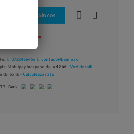
Adauga in cos
menzi peste 600 Ron.
te:
0720456456
contact@bagno.ro
opia-Mobilpay incepand de la
42 lei
- Vezi detalii
n tbi bank
- Calculeaza rata