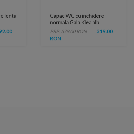
e lenta
Capac WC cu inchidere
normala Gala Klea alb
92.00
319.00
PRP: 379.00 RON
RON