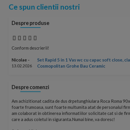
Ce spun clientii nostri
Despre produse
Conform descrierii!
Set Rapid 5 in 1 Vas wc cu capac soft close, c
Nicolae -
Cosmopolitan Grohe Bau Ceramic
13.02.2026
Despre comenzi
mand!
Am achizitionat cadita de dus drpetunghiulara Roca Roma 90x
foarte frumoasa, sunt foarte multumita atat de personalul firm
am colaborat in obtinerea infiormatiilor solicitate cat si de fi
care a adus coletul in siguranta.Numai bine, va doresc!