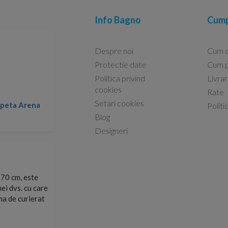
Info Bagno
Cump
Despre noi
Cum 
Protectie date
Cum p
Politica privind
Livra
Conform descrierii!
cookies
Rate
Setari cookies
lapeta Arena
Nicolae -
Politi
13.02.2026
Blog
Designeri
70 cm, este
Foarte prompți, am cerut detalii despre produs care nu
ei dvs. cu care
primit imediat. După ce am plasat comanda, aceasta a 
rma de curierat
Mulțumesc!
Cristina Opre -
10.07.2026