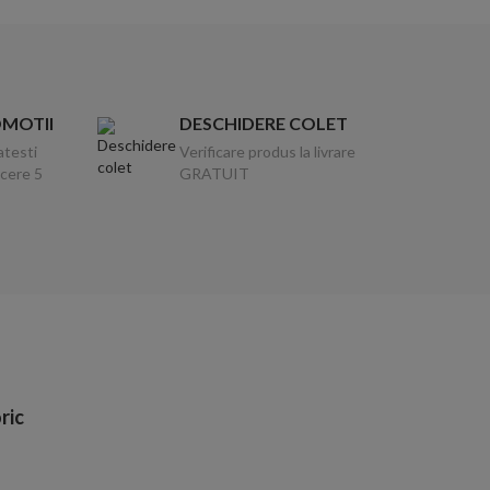
OMOTII
DESCHIDERE COLET
atesti
Verificare produs la livrare
ucere 5
GRATUIT
ric