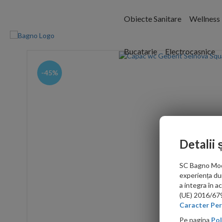
Obiecte Sanitare
Wellness
Bucatarie
Electrocasnice
-45%
Detalii 
SC Bagno Moder
experiența du
a integra în 
(UE) 2016/679 
Caracter Per
Pe pagina
Pol