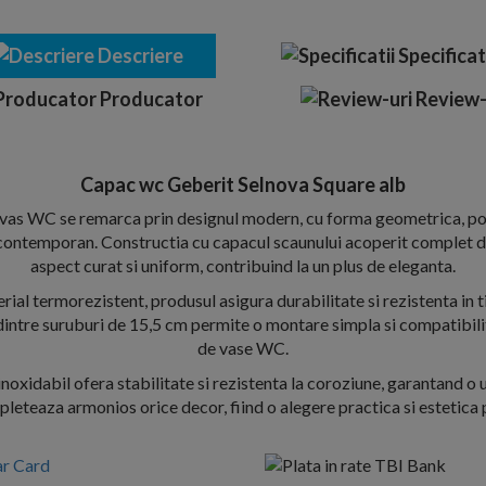
Descriere
Specificat
Producator
Review-
Capac wc Geberit Selnova Square alb
vas WC se remarca prin designul modern, cu forma geometrica, pot
 contemporan. Constructia cu capacul scaunului acoperit complet d
aspect curat si uniform, contribuind la un plus de eleganta.
rial termorezistent, produsul asigura durabilitate si rezistenta in t
 dintre suruburi de 15,5 cm permite o montare simpla si compatibil
de vase WC.
inoxidabil ofera stabilitate si rezistenta la coroziune, garantand o u
pleteaza armonios orice decor, fiind o alegere practica si estetica 