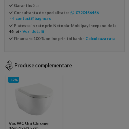
Garantie:
3 ani
Consultanta de specialitate:
0720456456
contact@bagno.ro
Plateste in rate prin Netopia-Mobilpay incepand de la
46 lei
- Vezi detalii
Finantare 100 % online prin tbi bank
- Calculeaza rata
Produse complementare
-12%
Vas WC Uni Chrome
36x51xH35 cm