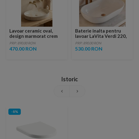
Lavoar ceramic oval,
Baterie inalta pentru
design marmorat crem
lavoar LaVita Verdi 220,
lucios cu vene aurii,
fara ventil, brushed
PRP: 890.00 RON
PRP: 890.00 RON
ventil inclus
copper
470.00 RON
530.00 RON
Istoric
-8%