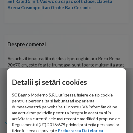
Set Rapid 5 in 1 Vas wc cu capac soft close, clapeta
Arena Cosmopolitan Grohe Bau Ceramic
Despre comenzi
t
Am achizitionat cadita de dus drpetunghiulara Roca Roma
Foa
90x70 cm, este foarte frumoasa, sunt foarte multumita atat
pe 
de personalul firmei dvs. cu care am colaborat in obtinerea
ace
infiormatiilor solicitate cat si de firma de curierat care a
Detalii și setări cookies
Cri
adus coletul in siguranta.Numai bine, va doresc!
SC Bagno Moderno S.R.L utilizează fișiere de tip cookie
Sofrone Viviana -
28.07.2026
pentru a personaliza și îmbunătăți experiența
dumneavoastră pe website-ul nostru. Vă informăm că ne-
am actualizat politicile pentru a integra în acestea și în
activitatea curentă cele mai recente modificări propuse de
Info Bagno
Regulamentul (UE) 2016/679 privind protecția persoanelor
fizice în ceea ce privește
Prelucrarea Datelor cu