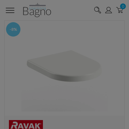
0
-8%