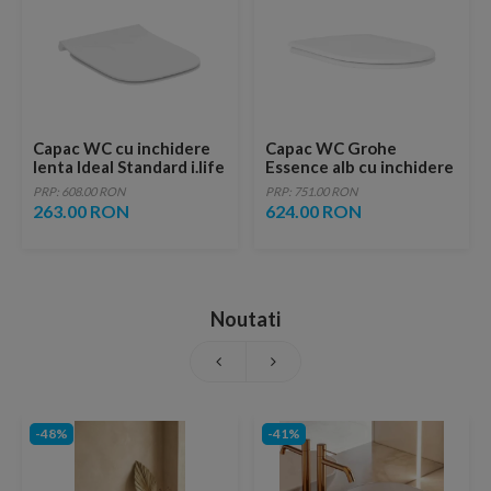
Capac WC cu inchidere
Capac WC Grohe
lenta Ideal Standard i.life
Essence alb cu inchidere
A slim alb lucios
softclose
PRP: 608.00 RON
PRP: 751.00 RON
263.00 RON
624.00 RON
Noutati
-48%
-41%