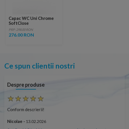
Capac WC Uni Chrome
SoftClose
PRP: 298.00 RON
276.00 RON
Ce spun clientii nostri
Despre produse
Conform descrierii!
Con
Nicolae -
Nic
13.02.2026