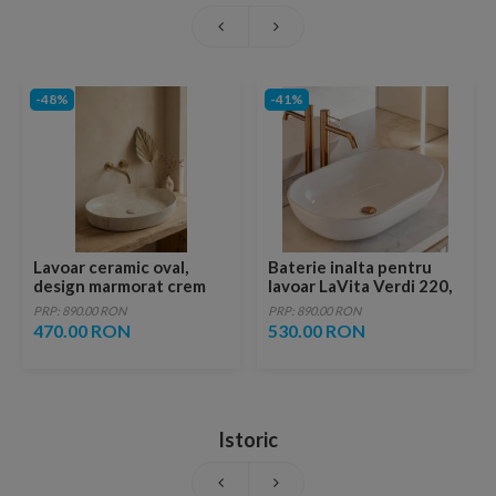
-48%
-41%
Lavoar ceramic oval,
Baterie inalta pentru
design marmorat crem
lavoar LaVita Verdi 220,
lucios cu vene aurii,
fara ventil, brushed
PRP: 890.00 RON
PRP: 890.00 RON
ventil inclus
copper
470.00 RON
530.00 RON
Istoric