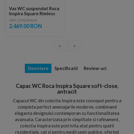
Vas WC suspendat Roca
Inspira Square Rimless
56x37 cm evacuare
PRP: 2,970.00 RON
orizontala, antracit
2,469.00 RON
Descriere
Specificatii
Review-uri
Capac WC Roca Inspira Square soft-close,
antracit
Capacul WC din colectia Inspira este conceput pentru a
completa perfect amenajarile moderne, combinand
eleganta designului contemporan cu functionalitatea
avansata. Caracterizata prin simplitate si rafinament,
colectia Inspira este potrivita atat pentru spatii
rezidentiale, cat si pentru medii semi-publice, oferind