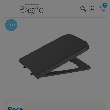
0
-38%