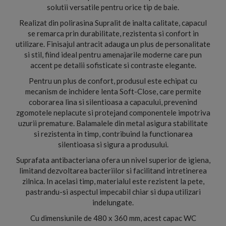
solutii versatile pentru orice tip de baie.
Realizat din polirasina Supralit de inalta calitate, capacul
se remarca prin durabilitate, rezistenta si confort in
utilizare. Finisajul antracit adauga un plus de personalitate
si stil, fiind ideal pentru amenajarile moderne care pun
accent pe detalii sofisticate si contraste elegante.
Pentru un plus de confort, produsul este echipat cu
mecanism de inchidere lenta Soft-Close, care permite
coborarea lina si silentioasa a capacului, prevenind
zgomotele neplacute si protejand componentele impotriva
uzurii premature. Balamalele din metal asigura stabilitate
si rezistenta in timp, contribuind la functionarea
silentioasa si sigura a produsului.
Suprafata antibacteriana ofera un nivel superior de igiena,
limitand dezvoltarea bacteriilor si facilitand intretinerea
zilnica. In acelasi timp, materialul este rezistent la pete,
pastrandu-si aspectul impecabil chiar si dupa utilizari
indelungate.
Cu dimensiunile de 480 x 360 mm, acest capac WC