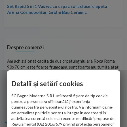
Set Rapid 5 in 1 Vas wc cu capac soft close, clapeta
Arena Cosmopolitan Grohe Bau Ceramic
Despre comenzi
t
Am achizitionat cadita de dus drpetunghiulara Roca Roma
Foa
90x70 cm, este foarte frumoasa, sunt foarte multumita atat
pe 
de personalul firmei dvs. cu care am colaborat in obtinerea
ace
infiormatiilor solicitate cat si de firma de curierat care a
Detalii și setări cookies
Cri
adus coletul in siguranta.Numai bine, va doresc!
SC Bagno Moderno S.R.L utilizează fișiere de tip cookie
Sofrone Viviana -
28.07.2026
pentru a personaliza și îmbunătăți experiența
dumneavoastră pe website-ul nostru. Vă informăm că ne-
am actualizat politicile pentru a integra în acestea și în
activitatea curentă cele mai recente modificări propuse de
Info Bagno
Regulamentul (UE) 2016/679 privind protecția persoanelor