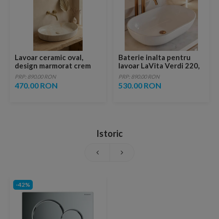
Lavoar ceramic oval,
Baterie inalta pentru
design marmorat crem
lavoar LaVita Verdi 220,
lucios cu vene aurii,
fara ventil, brushed
PRP: 890.00 RON
PRP: 890.00 RON
ventil inclus
copper
470.00 RON
530.00 RON
Istoric
-42%