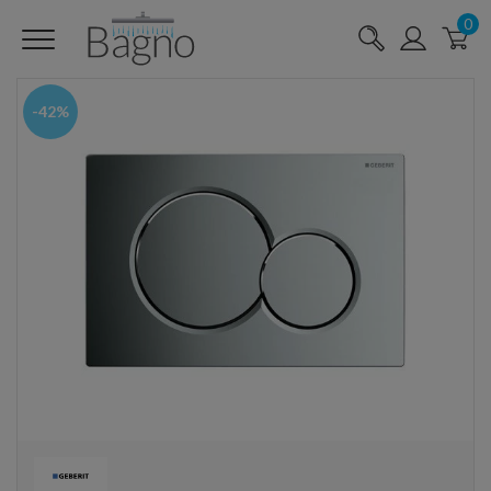
0
-42%