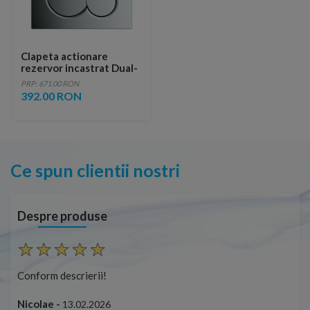
Clapeta actionare
rezervor incastrat Dual-
Flush, Geberit Sigma 01,
PRP: 671.00 RON
crom lucios
392.00 RON
Ce spun clientii nostri
Despre produse
Conform descrierii!
Con
Nicolae -
Nic
13.02.2026