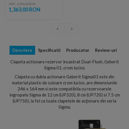
Sigma UP320,
PRP: 1,894.00 RON
50x12xH112 cm
1,363.00 RON
Descriere
Specificatii
Producator
Review-uri
Clapeta actionare rezervor incastrat Dual-Flush, Geberit
Sigma 01, crom lucios
Clapeta cu dubla actionare Geberit Sigma01 este din
material plastic de culoare crom lucios, are dimensiunile
246 x 164 mm si este compatibila cu rezervoarele
ingropate Sigma de 12 cm (UP320), 8 cm (UP720) si 7.5 cm
(UP750), la fel ca toate clapetele de acţionare din seria
Sigma.