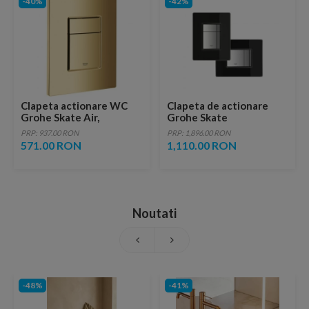
-40%
-42%
Clapeta actionare WC
Clapeta de actionare
Grohe Skate Air,
Grohe Skate
16x19cm, gold lucios
Cosmopolitan sticla
PRP: 937.00 RON
PRP: 1,896.00 RON
negra
571.00 RON
1,110.00 RON
Noutati
-48%
-41%