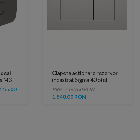
Ideal
Clapeta actionare rezervor
as M3
incastrat Sigma 40 otel
inoxidabil
555.00
PRP: 2,160.00 RON
1,540.00 RON