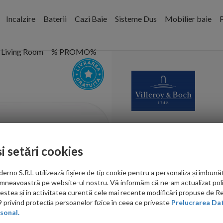
Incalzire
Baterii
Cazi Baie
Sisteme Dus
Mobilier baie
P
Living Room
% PROMO%
Clapeta rezer
ViConnect stic
și setări cookies
Cod:
922400RE
no S.R.L utilizează fișiere de tip cookie pentru a personaliza și îmbunăt
mneavoastră pe website-ul nostru. Vă informăm că ne-am actualizat poli
PRP: 2,973.00 RON
acestea și în activitatea curentă cele mai recente modificări propuse de 
1,405.00 RON
privind protecția persoanelor fizice în ceea ce privește
Prelucrarea Dat
sonal.