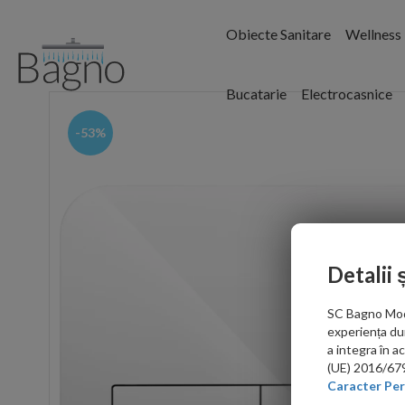
Obiecte Sanitare
Wellness
Bucatarie
Electrocasnice
-53%
Detalii 
SC Bagno Moder
experiența du
a integra în 
(UE) 2016/679 
Caracter Per