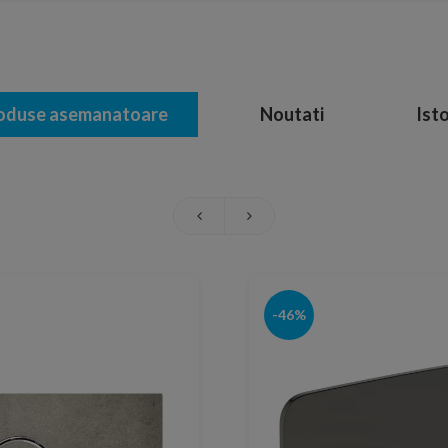
oduse asemanatoare
Noutati
Isto
-46%