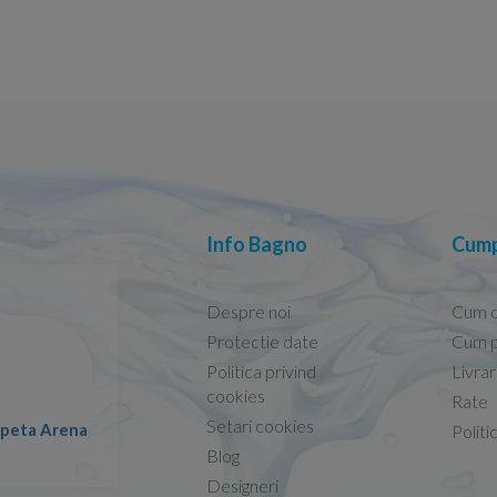
Info Bagno
Cump
Despre noi
Cum 
Protectie date
Cum p
Politica privind
Livra
Conform descrierii!
cookies
Rate
Setari cookies
lapeta Arena
Nicolae -
Politi
13.02.2026
Blog
Designeri