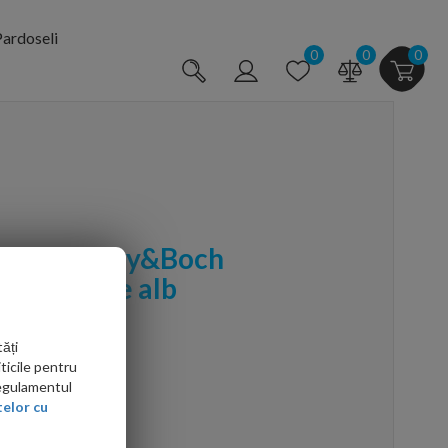
ardoseli
0
0
0
vor Villeroy&Boch
la, culoare alb
ăți
ticile pentru
Regulamentul
elor cu