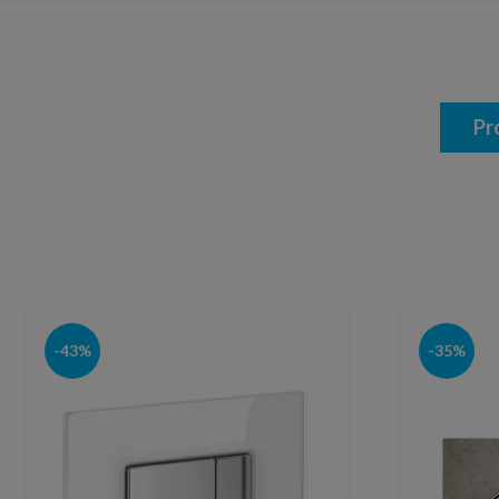
Pr
-43%
-35%