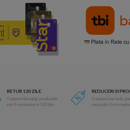
RETUR 120 ZILE
REDUCERI SI PR
Cumperi fara griji, produsele
Cumperi mai mult, pla
pot fi returnate in 120 zile
mai putin. Extra red