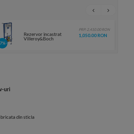
PRP: 2,410.00 RON
Rezervor incastrat
1,050.00 RON
Villeroy&Boch
ViConnect
-57%
52,5x13,5xH112 cm
-uri
ricata din sticla