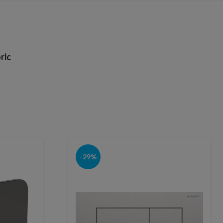
ric
-29%