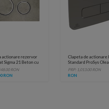
 actionare rezervor
Clapeta de actionare 
at Sigma 21 Beton cu
Standard ProSys Ole
e crom
gri mat
548.00 RON
PRP: 1,013.00 RON
00 RON
RON