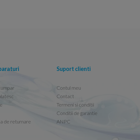
araturi
Suport clienti
cumpar
Contul meu
latesc
Contact
re
Termeni si conditii
Capacele Grohe sunt de bună calitate și se i
Conditii de garantie
Marius -
Capac WC Grohe Bau Cer
ca de returnare
ANPC
08.02.2026