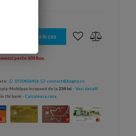
arte mai ieftin?
Adauga in cos
omenzi peste 600 Ron.
ate:
0720456456
contact@bagno.ro
topia-Mobilpay incepand de la
234 lei
- Vezi detalii
in tbi bank
- Calculeaza rata