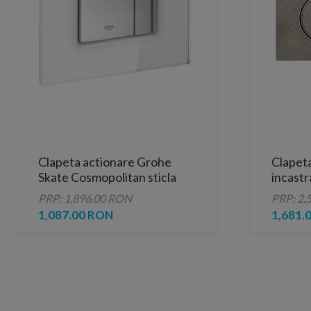
Clapeta actionare Grohe
Clapeta
Skate Cosmopolitan sticla
incastr
alba
butoan
PRP: 1,896.00 RON
PRP: 2,
1,087.00 RON
1,681.