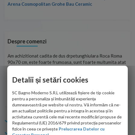
Arena Cosmopolitan Grohe Bau Ceramic
Despre comenzi
t
Am achizitionat cadita de dus drpetunghiulara Roca Roma
Foa
90x70 cm, este foarte frumoasa, sunt foarte multumita atat
pe 
de personalul firmei dvs. cu care am colaborat in obtinerea
ace
infiormatiilor solicitate cat si de firma de curierat care a
Detalii și setări cookies
Cri
adus coletul in siguranta.Numai bine, va doresc!
SC Bagno Moderno S.R.L utilizează fișiere de tip cookie
Sofrone Viviana -
28.07.2026
pentru a personaliza și îmbunătăți experiența
dumneavoastră pe website-ul nostru. Vă informăm că ne-
am actualizat politicile pentru a integra în acestea și în
activitatea curentă cele mai recente modificări propuse de
Info Bagno
Regulamentul (UE) 2016/679 privind protecția persoanelor
fizice în ceea ce privește
Prelucrarea Datelor cu
Cumparaturi
Caracter Personal.