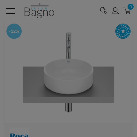
0
-12%