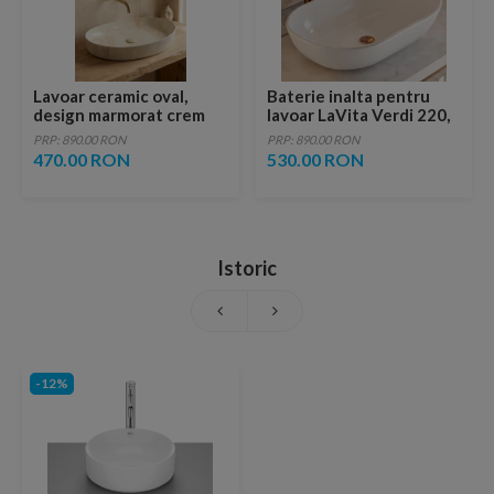
Lavoar ceramic oval,
Baterie inalta pentru
design marmorat crem
lavoar LaVita Verdi 220,
lucios cu vene aurii,
fara ventil, brushed
PRP: 890.00 RON
PRP: 890.00 RON
ventil inclus
copper
470.00 RON
530.00 RON
Istoric
-12%