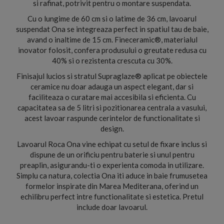
si rafinat, potrivit pentru o montare suspendata.
Cu o lungime de 60 cm si o latime de 36 cm, lavoarul
suspendat Ona se integreaza perfect in spatiul tau de baie,
avand o inaltime de 15 cm. Fineceramic®, materialul
inovator folosit, confera produsului o greutate redusa cu
40% si o rezistenta crescuta cu 30%.
Finisajul lucios si stratul Supraglaze® aplicat pe obiectele
ceramice nu doar adauga un aspect elegant, dar si
faciliteaza o curatare mai accesibila si eficienta. Cu
capacitatea sa de 5 litri si pozitionarea centrala a vasului,
acest lavoar raspunde cerintelor de functionalitate si
design.
Lavoarul Roca Ona vine echipat cu setul de fixare inclus si
dispune de un orificiu pentru baterie si unul pentru
preaplin, asigurandu-ti o experienta comoda in utilizare.
Simplu ca natura, colectia Ona iti aduce in baie frumusetea
formelor inspirate din Marea Mediterana, oferind un
echilibru perfect intre functionalitate si estetica. Pretul
include doar lavoarul.