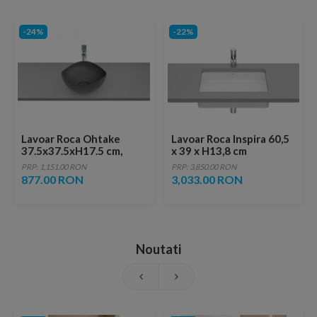
-24%
-22%
Lavoar Roca Ohtake
Lavoar Roca Inspira 60,5
37.5x37.5xH17.5 cm,
x 39 x H13,8 cm
culoare onyx
PRP: 1,151.00 RON
PRP: 3,850.00 RON
877.00 RON
3,033.00 RON
Noutati