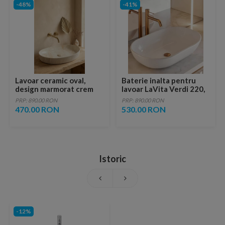
-48%
-41%
Lavoar ceramic oval,
Baterie inalta pentru
design marmorat crem
lavoar LaVita Verdi 220,
lucios cu vene aurii,
fara ventil, brushed
PRP: 890.00 RON
PRP: 890.00 RON
ventil inclus
copper
470.00 RON
530.00 RON
Istoric
-12%