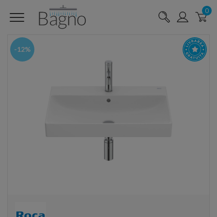
0
-12%