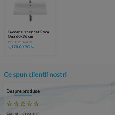
Lavoar suspendat Roca
Ona 60x36 cm
Fineceramic alb lucios
PRP: 1,326.00 RON
Supraglaze
1,170.00 RON
Ce spun clientii nostri
Despre produse
Conform descrierii!
Con