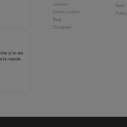
Capacele Grohe sunt de bună calitate și se instalează
cookies
Rate
Setari cookies
Marius -
Capac WC Grohe Bau Ceramic al
Politi
08.02.2026
Blog
Designeri
site și le-am
Sunt multumit de produs respectiv de comunicarea cu 
arte repede.
suport.
Razvan Miut -
06.07.2026