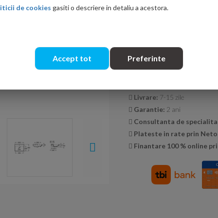
iticii de cookies
gasiti o descriere in detaliu a acestora.
Cantitate:
Accept tot
Preferinte
Transport GRATUIT la co
Livrare:
7-15 zile
Garantie:
2 ani
Consultanta de specialita
Plateste in rate prin Net
Finantare 100 % online pri