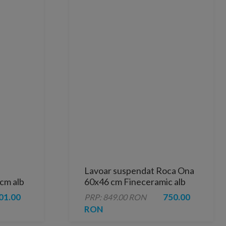
Lavoar suspendat Roca Ona
cm alb
60x46 cm Fineceramic alb
lucios
01.00
750.00
PRP: 849.00 RON
RON