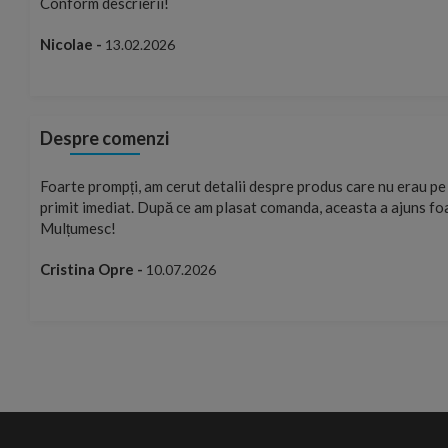
Conform descrierii!
rena
Nicolae -
13.02.2026
Despre comenzi
ste
Foarte prompți, am cerut detalii despre produs care nu erau pe 
u care
primit imediat. După ce am plasat comanda, aceasta a ajuns fo
rierat
Mulțumesc!
Cristina Opre -
10.07.2026