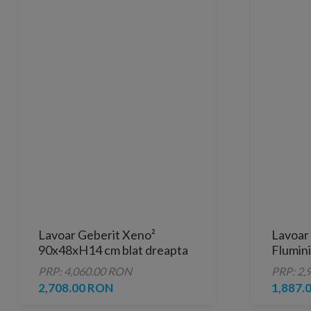
Lavoar Geberit Xeno²
Lavoar 
90x48xH14 cm blat dreapta
Flumin
fara orificiu robinet/preaplin
cm
PRP: 4,060.00 RON
PRP: 2,
2,708.00 RON
1,887.