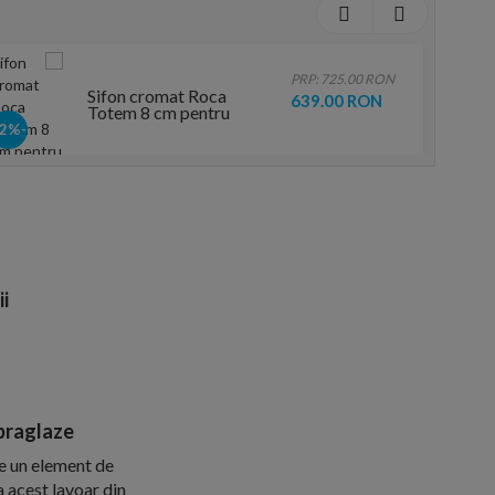
PRP: 725.00 RON
Sifon cromat Roca
639.00 RON
Totem 8 cm pentru
lavoar
-12%
ii
praglaze
e un element de
a acest lavoar din