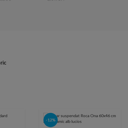
ric
-12%