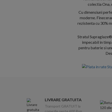
colectia Ona, 
Cu dimensiuni perfe
moderne. Fineceram
rezistenta cu 30% mai
Stratul Supraglaze® 
impecabil in timp. 
pentru baterie si un
Des
LIVRARE GRATUITA
Transport GRATUIT la
comezile peste 600 Ron