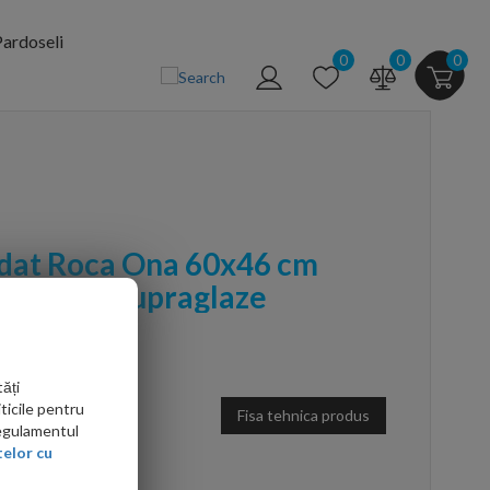
ardoseli
0
0
0
dat Roca Ona 60x46 cm
b lucios Supraglaze
ăți
ticile pentru
Fisa tehnica produs
Regulamentul
elor cu
arte mai ieftin?