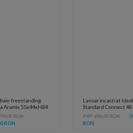
baie freestanding
Lavoar incastrat Ideal
ia Aramis 55x44xH84
Standard Connect 48 
lucios
5
994.00 RON
PRP: 896.00 RON
00 RON
RON