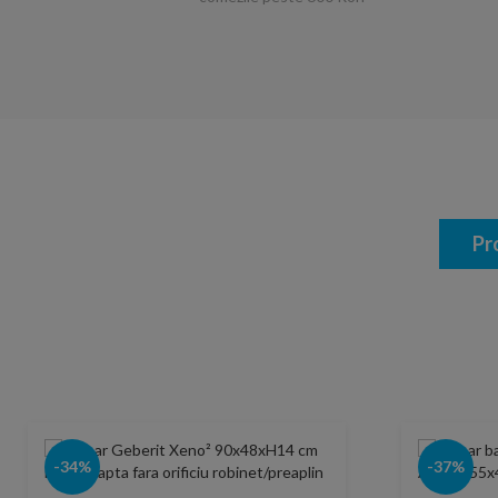
Pr
-34%
-37%