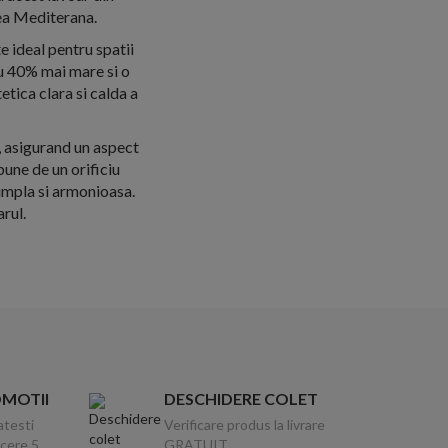
rea Mediterana.
 ideal pentru spatii
u 40% mai mare si o
etica clara si calda a
, asigurand un aspect
spune de un orificiu
simpla si armonioasa.
rul.
OMOTII
DESCHIDERE COLET
atesti
Verificare produs la livrare
ucere 5
GRATUIT