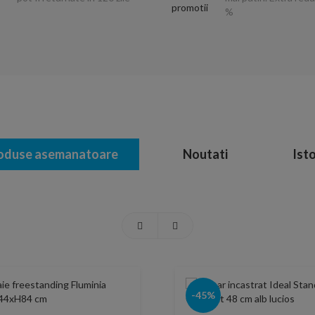
%
oduse asemanatoare
Noutati
Isto
-45%