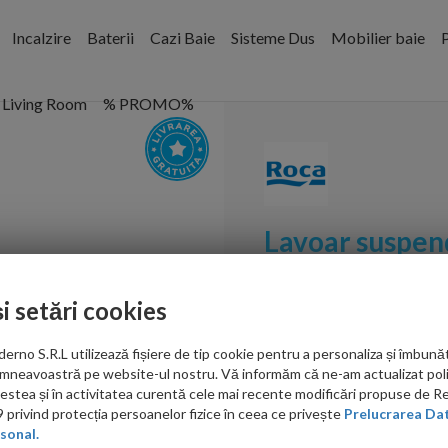
Incalzire
Baterii
Cazi Baie
Sisteme Dus
Mobilier baie
P
Living Room
% PROMO%
Lavoar suspen
Fineceramic al
și setări cookies
Cod:
A327686S00
no S.R.L utilizează fișiere de tip cookie pentru a personaliza și îmbunăt
PRP: 1,111.00 RON
mneavoastră pe website-ul nostru. Vă informăm că ne-am actualizat poli
980.00 RON
acestea și în activitatea curentă cele mai recente modificări propuse de 
privind protecția persoanelor fizice în ceea ce privește
Prelucrarea Dat
Ati gasit in alta p
sonal.