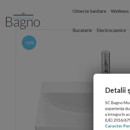
Obiecte Sanitare
Wellness
Bucatarie
Electrocasnice
-12%
Detalii 
SC Bagno Moder
experiența du
a integra în 
(UE) 2016/679 
Caracter Per