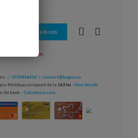
Adauga in cos
menzi peste 600 Ron.
te:
0720456456
contact@bagno.ro
opia-Mobilpay incepand de la
163 lei
- Vezi detalii
n tbi bank
- Calculeaza rata