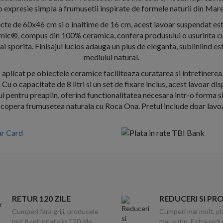
o expresie simpla a frumusetii inspirate de formele naturii din Ma
cte de 60x46 cm si o inaltime de 16 cm, acest lavoar suspendat este
ic®, compus din 100% ceramica, confera produsului o usurinta c
 sporita. Finisajul lucios adauga un plus de eleganta, subliniind est
mediului natural.
aplicat pe obiectele ceramice faciliteaza curatarea si intretinerea
Cu o capacitate de 8 litri si un set de fixare inclus, acest lavoar di
ul pentru preaplin, oferind functionalitatea necesara intr-o forma 
copera frumusetea naturala cu Roca Ona. Pretul include doar lavoa
RETUR 120 ZILE
REDUCERI SI PR
Cumperi fara griji, produsele
Cumperi mai mult, pl
pot fi returnate in 120 zile
mai putin. Extra red