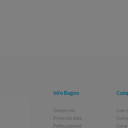
Info Bagno
Cump
Despre noi
Cum 
Protectie date
Cum p
Politica privind
Livra