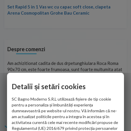
Set Rapid 5 in 1 Vas wc cu capac soft close, clapeta
Arena Cosmopolitan Grohe Bau Ceramic
Despre comenzi
t
Am achizitionat cadita de dus drpetunghiulara Roca Roma
Foa
90x70 cm, este foarte frumoasa, sunt foarte multumita atat
pe 
de personalul firmei dvs. cu care am colaborat in obtinerea
ace
infiormatiilor solicitate cat si de firma de curierat care a
Detalii și setări cookies
Cri
adus coletul in siguranta.Numai bine, va doresc!
SC Bagno Moderno S.R.L utilizează fișiere de tip cookie
Sofrone Viviana -
28.07.2026
pentru a personaliza și îmbunătăți experiența
dumneavoastră pe website-ul nostru. Vă informăm că ne-
am actualizat politicile pentru a integra în acestea și în
activitatea curentă cele mai recente modificări propuse de
Info Bagno
Regulamentul (UE) 2016/679 privind protecția persoanelor