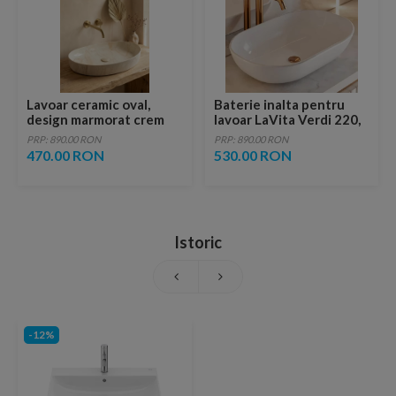
Lavoar ceramic oval,
Baterie inalta pentru
design marmorat crem
lavoar LaVita Verdi 220,
lucios cu vene aurii,
fara ventil, brushed
PRP: 890.00 RON
PRP: 890.00 RON
ventil inclus
copper
470.00 RON
530.00 RON
Istoric
-12%