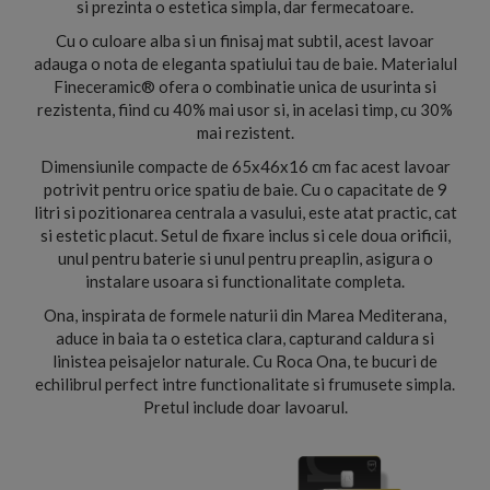
si prezinta o estetica simpla, dar fermecatoare.
Cu o culoare alba si un finisaj mat subtil, acest lavoar
adauga o nota de eleganta spatiului tau de baie. Materialul
Fineceramic® ofera o combinatie unica de usurinta si
rezistenta, fiind cu 40% mai usor si, in acelasi timp, cu 30%
mai rezistent.
Dimensiunile compacte de 65x46x16 cm fac acest lavoar
potrivit pentru orice spatiu de baie. Cu o capacitate de 9
litri si pozitionarea centrala a vasului, este atat practic, cat
si estetic placut. Setul de fixare inclus si cele doua orificii,
unul pentru baterie si unul pentru preaplin, asigura o
instalare usoara si functionalitate completa.
Ona, inspirata de formele naturii din Marea Mediterana,
aduce in baia ta o estetica clara, capturand caldura si
linistea peisajelor naturale. Cu Roca Ona, te bucuri de
echilibrul perfect intre functionalitate si frumusete simpla.
Pretul include doar lavoarul.