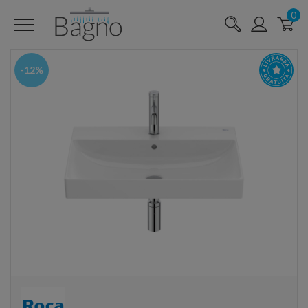
0
-12%