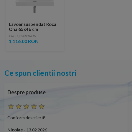
Lavoar suspendat Roca
Ona 65x46 cm
Fineceramic alb mat
PRP: 1,264.00 RON
1,116.00 RON
Ce spun clientii nostri
Despre produse
Conform descrierii!
Con
Nicolae -
Nic
13.02.2026