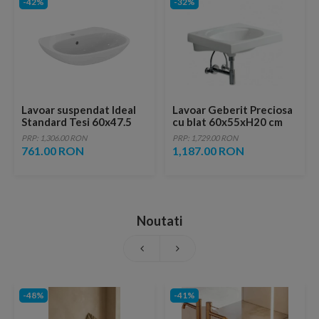
-42%
-32%
Lavoar suspendat Ideal
Lavoar Geberit Preciosa
Standard Tesi 60x47.5
cu blat 60x55xH20 cm
cm alb lucios
fara orificiu baterie si
PRP: 1,306.00 RON
PRP: 1,729.00 RON
preaplin
761.00 RON
1,187.00 RON
Noutati
-48%
-41%