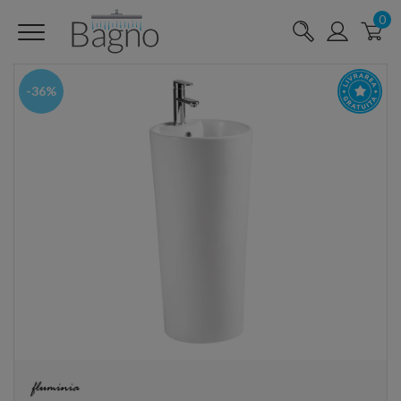
0
-36%