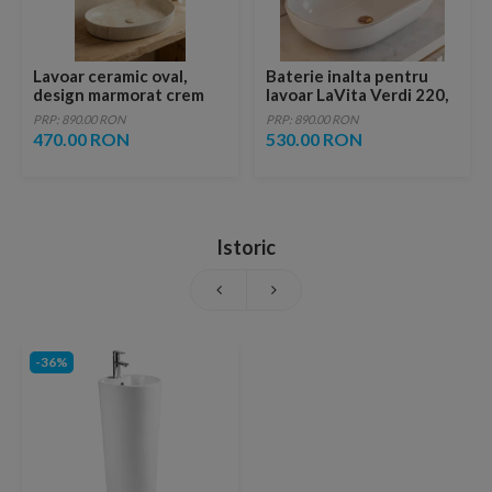
Lavoar ceramic oval,
Baterie inalta pentru
design marmorat crem
lavoar LaVita Verdi 220,
lucios cu vene aurii,
fara ventil, brushed
PRP: 890.00 RON
PRP: 890.00 RON
ventil inclus
copper
470.00 RON
530.00 RON
Istoric
-36%