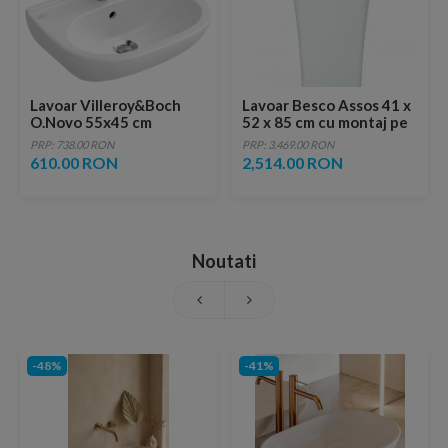
Lavoar Villeroy&Boch
Lavoar Besco Assos 41 x
O.Novo 55x45 cm
52 x 85 cm cu montaj pe
pardoseala
PRP: 738.00 RON
PRP: 3,469.00 RON
610.00 RON
2,514.00 RON
Noutati
-48%
-41%