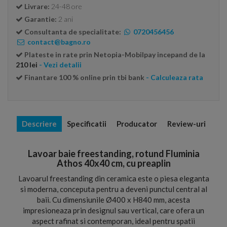
Livrare:
24-48 ore
Garantie:
2 ani
Consultanta de specialitate:
0720456456
contact@bagno.ro
Plateste in rate prin Netopia-Mobilpay incepand de la
210 lei
- Vezi detalii
Finantare 100 % online prin tbi bank
- Calculeaza rata
Descriere
Specificatii
Producator
Review-uri
Lavoar baie freestanding, rotund Fluminia
Athos 40x40 cm, cu preaplin
Lavoarul freestanding din ceramica este o piesa eleganta
si moderna, conceputa pentru a deveni punctul central al
baii. Cu dimensiunile Ø400 x H840 mm, acesta
impresioneaza prin designul sau vertical, care ofera un
aspect rafinat si contemporan, ideal pentru spatii