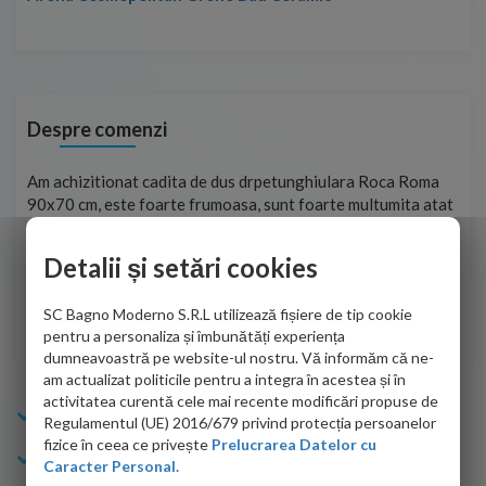
Despre comenzi
t
Am achizitionat cadita de dus drpetunghiulara Roca Roma
Foa
90x70 cm, este foarte frumoasa, sunt foarte multumita atat
pe 
de personalul firmei dvs. cu care am colaborat in obtinerea
ace
infiormatiilor solicitate cat si de firma de curierat care a
Detalii și setări cookies
Cri
adus coletul in siguranta.Numai bine, va doresc!
SC Bagno Moderno S.R.L utilizează fișiere de tip cookie
Sofrone Viviana -
28.07.2026
pentru a personaliza și îmbunătăți experiența
dumneavoastră pe website-ul nostru. Vă informăm că ne-
am actualizat politicile pentru a integra în acestea și în
activitatea curentă cele mai recente modificări propuse de
Info Bagno
Regulamentul (UE) 2016/679 privind protecția persoanelor
fizice în ceea ce privește
Prelucrarea Datelor cu
Cumparaturi
Caracter Personal.