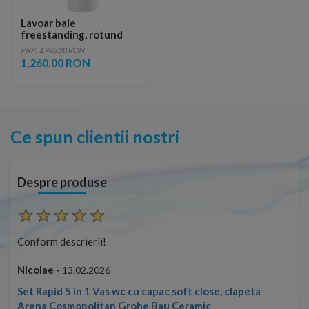
Lavoar baie
freestanding, rotund
Fluminia Athos 40x40
PRP: 1,948.00 RON
cm, cu preaplin
1,260.00 RON
Ce spun clientii nostri
Despre produse
Conform descrierii!
Con
Nicolae -
Nic
13.02.2026
Set Rapid 5 in 1 Vas wc cu capac soft close, clapeta
Arena Cosmopolitan Grohe Bau Ceramic