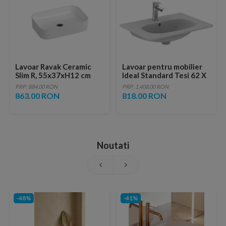
Lavoar Ravak Ceramic
Lavoar pentru mobilier
Slim R, 55x37xH12 cm
Ideal Standard Tesi 62 X
45 X 16,5 cm
PRP: 884.00 RON
PRP: 1,408.00 RON
863.00 RON
818.00 RON
Noutati
-48%
-41%