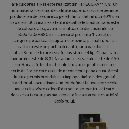
are culoarea alb si este realizat din FINECERAMIC®, un
nou material ceramic de calitate superioara, care permite
producerea de lavoare cu pereti fini si definiti, cu 40% mai
usoare si 30% mai rezistente decat cele traditionale, este
de culoare alba, avand urmatoarele dimensiunile de
500x450xH880 mm. Lavoarul prezinta 1 ventil de
scurgere pe partea dreapta, nu prezinta preaplin, pozitia
raftului este pe partea dreapta, iar a vasului este
central.Setul de fixare este inclus si are 54 kg. Capacitatea
lavoarului este de 8,3 l, iar adancimea vasului este de 450
mm. Roca a folosit materialul inovator pentru a crea o
serie de forme care erau de neconceput pana acum. Acest
lucru a permis brandului sa impinga limitele designului
traditional. Jocul dimensiunilor defineste una dintre cele
mai exclusiviste colectii din portelan, pentru cei care
doresc sa faca un pas mai departe in cautarea inovatiei si
designului.