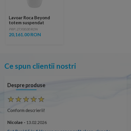
Lavoar Roca Beyond
totem suspendat
FINECERAMIC®
PRP: 27,930.00 RON
20,161.00 RON
Ce spun clientii nostri
Despre produse
Conform descrierii!
Con
Nicolae -
Nic
13.02.2026