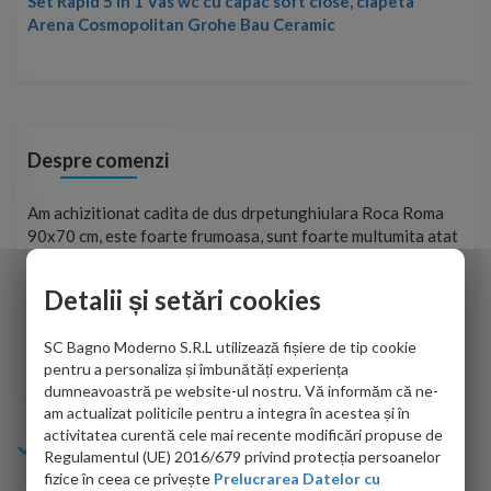
Set Rapid 5 in 1 Vas wc cu capac soft close, clapeta
Arena Cosmopolitan Grohe Bau Ceramic
Despre comenzi
t
Am achizitionat cadita de dus drpetunghiulara Roca Roma
Foa
90x70 cm, este foarte frumoasa, sunt foarte multumita atat
pe 
de personalul firmei dvs. cu care am colaborat in obtinerea
ace
infiormatiilor solicitate cat si de firma de curierat care a
Detalii și setări cookies
Cri
adus coletul in siguranta.Numai bine, va doresc!
SC Bagno Moderno S.R.L utilizează fișiere de tip cookie
Sofrone Viviana -
28.07.2026
pentru a personaliza și îmbunătăți experiența
dumneavoastră pe website-ul nostru. Vă informăm că ne-
am actualizat politicile pentru a integra în acestea și în
activitatea curentă cele mai recente modificări propuse de
Info Bagno
Regulamentul (UE) 2016/679 privind protecția persoanelor
fizice în ceea ce privește
Prelucrarea Datelor cu