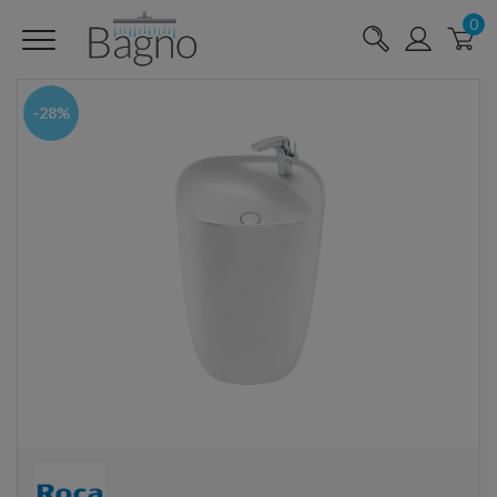
0
-28%