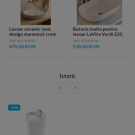
Lavoar ceramic oval,
Baterie inalta pentru
design marmorat crem
lavoar LaVita Verdi 220,
lucios cu vene aurii,
fara ventil, brushed
PRP: 890.00 RON
PRP: 890.00 RON
ventil inclus
copper
470.00 RON
530.00 RON
Istoric
-28%