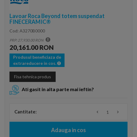
Lavoar Roca Beyond totem suspendat
FINECERAMIC®
Cod:
A3270B0000
PRP: 27,930.00 RON
20,161.00 RON
Produsul beneficiaza de
extrareducere in cos.
Fisa tehnica produs
Ati gasit in alta parte mai ieftin?
Cantitate:
Adauga in cos