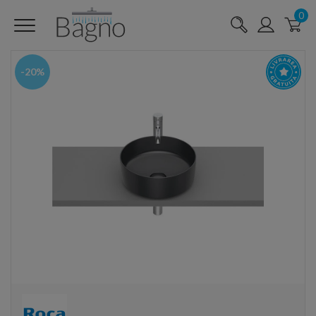
0
-20%