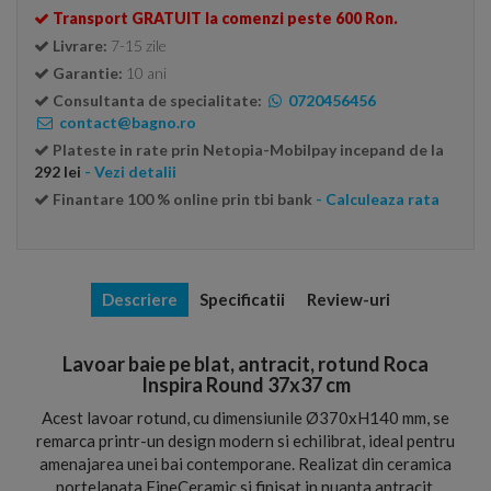
Transport GRATUIT la comenzi peste 600 Ron.
Livrare:
7-15 zile
Garantie:
10 ani
Consultanta de specialitate:
0720456456
contact@bagno.ro
Plateste in rate prin Netopia-Mobilpay incepand de la
292 lei
- Vezi detalii
Finantare 100 % online prin tbi bank
- Calculeaza rata
Descriere
Specificatii
Review-uri
Lavoar baie pe blat, antracit, rotund Roca
Inspira Round 37x37 cm
Acest lavoar rotund, cu dimensiunile Ø370xH140 mm, se
remarca printr-un design modern si echilibrat, ideal pentru
amenajarea unei bai contemporane. Realizat din ceramica
portelanata FineCeramic si finisat in nuanta antracit,