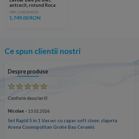
antracit, rotund Roca
Inspira Round 37x37 cm
PRP: 2,182.00 RON
1,749.00 RON
Ce spun clientii nostri
Despre produse
Conform descrierii!
Con
Nicolae -
Nic
13.02.2026
Set Rapid 5 in 1 Vas wc cu capac soft close, clapeta
Arena Cosmopolitan Grohe Bau Ceramic