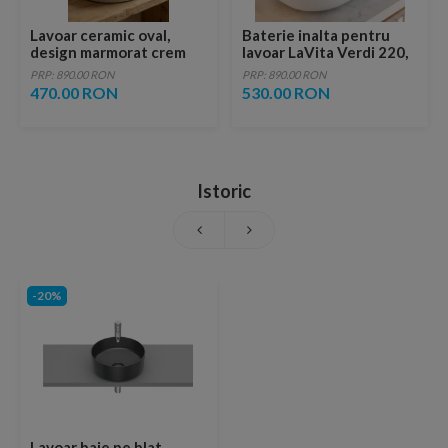
Lavoar ceramic oval,
Baterie inalta pentru
design marmorat crem
lavoar LaVita Verdi 220,
lucios cu vene aurii,
fara ventil, brushed
PRP: 890.00 RON
PRP: 890.00 RON
ventil inclus
copper
470.00 RON
530.00 RON
Istoric
-20%
Lavoar baie pe blat,