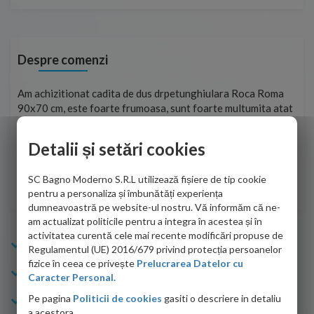
Despre comenzi
t
Am achizitionat cadita de dus drpetunghiulara Roca Roma
Foa
90x70 cm, este foarte frumoasa, sunt foarte multumita atat
pe 
de personalul firmei dvs. cu care am colaborat in obtinerea
ace
infiormatiilor solicitate cat si de firma de curierat care a
Detalii și setări cookies
Cri
adus coletul in siguranta.Numai bine, va doresc!
SC Bagno Moderno S.R.L utilizează fișiere de tip cookie
Sofrone Viviana -
28.07.2026
pentru a personaliza și îmbunătăți experiența
dumneavoastră pe website-ul nostru. Vă informăm că ne-
am actualizat politicile pentru a integra în acestea și în
activitatea curentă cele mai recente modificări propuse de
Info Bagno
Regulamentul (UE) 2016/679 privind protecția persoanelor
fizice în ceea ce privește
Prelucrarea Datelor cu
Cumparaturi
Caracter Personal.
Pe pagina
Politicii de cookies
gasiti o descriere in detaliu
Suport clienti
a acestora.