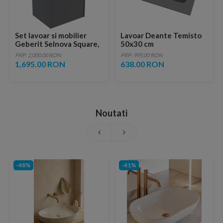
Set lavoar si mobilier
Lavoar Deante Temisto
Geberit Selnova Square,
50x30 cm
55x44x70 cm, lava mat
dreptunghiular sub blat
PRP: 2,000.00 RON
PRP: 995.00 RON
alb
1,695.00 RON
638.00 RON
Noutati
-48%
-41%