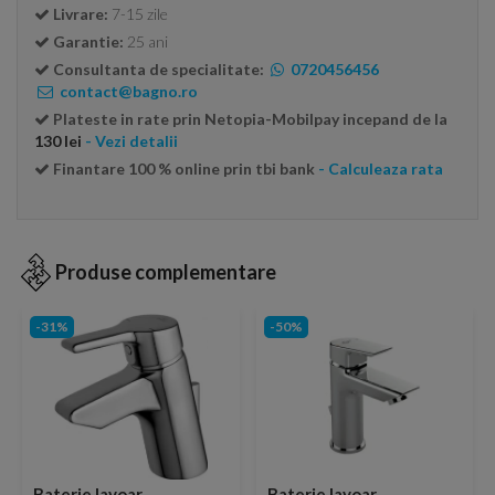
Livrare:
7-15 zile
Garantie:
25 ani
Consultanta de specialitate:
0720456456
contact@bagno.ro
Plateste in rate prin Netopia-Mobilpay incepand de la
130 lei
- Vezi detalii
Finantare 100 % online prin tbi bank
- Calculeaza rata
Produse complementare
-31%
-50%
Baterie lavoar
Baterie lavoar