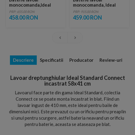
monocomanda,Ideal
monocomanda, Ideal
Standard Active
Standard Tesi cu ventil
PRP: 655.00 RON
PRP: 915.00 RON
pop-up
458.00 RON
459.00 RON
Descriere
Specificatii
Producator
Review-uri
Lavoar dreptunghiular Ideal Standard Connect
incastrat 58x41 cm
Lavoarul face parte din gama Ideal Standard, colectia
Connect ce se poate monta incastrat in blat. Fiind un
lavoar ingust de 410 mm, este ideal pentru baile de
dimensiuni mici. Este prevazut cu un orificiu pentru preaplin
si unul pentru scurgere, astfel bateria neavand un orificiu
pentru baterie, aceasta se ataseaza pe blat.