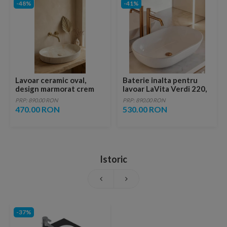
-48%
-41%
Lavoar ceramic oval,
Baterie inalta pentru
design marmorat crem
lavoar LaVita Verdi 220,
lucios cu vene aurii,
fara ventil, brushed
PRP: 890.00 RON
PRP: 890.00 RON
ventil inclus
copper
470.00 RON
530.00 RON
Istoric
-37%