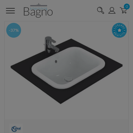
0
-37%