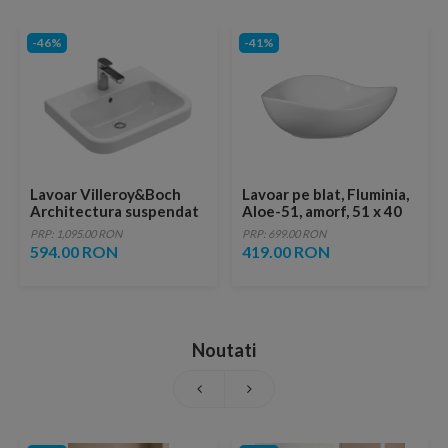
-46%
-41%
Lavoar Villeroy&Boch
Lavoar pe blat, Fluminia,
Architectura suspendat
Aloe-51, amorf, 51 x 40
60x47xH17 cm
cm, alb
PRP: 1,095.00 RON
PRP: 699.00 RON
594.00 RON
419.00 RON
Noutati