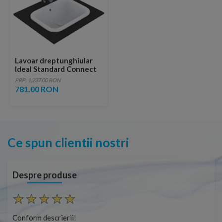
Lavoar dreptunghiular
Ideal Standard Connect
incastrat 58x41 cm
PRP: 1,237.00 RON
781.00 RON
Ce spun clientii nostri
Despre produse
Conform descrierii!
Con