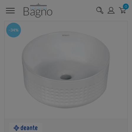
0
-34%