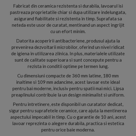
Fabricat din ceramica rezistenta si durabila, lavoarul isi
pastreaza proprietatile chiar si dupa utilizare indelungata,
asigurand fiabilitate si rezistenta in timp. Suprafata sa
neteda este usor de curatat, mentinand un aspect ingrijit
cu un efort minim.
Datorita acoperirii antibacteriene, produsul ajuta la
prevenirea dezvoltarii microbilor, oferind un nivel ridicat
de igiena in utilizarea zilnica. In plus, materialele utilizate
sunt de calitate superioara si sunt concepute pentru a
rezista in conditii optime pe termen lung.
Cu dimensiuni compacte de 360 mm latime, 180 mm
inaltime si 109 mm adancime, acest lavoar este ideal
pentru bai moderne, inclusiv pentru spatii mai mici. Lipsa
preaplinului contribuie la un design minimalist si uniform.
Pentru intretinere, este disponibil un curatator dedicat,
sigur pentru suprafetele ceramice, care ajuta la mentinerea
aspectului impecabil in timp. Cu o garantie de 10 ani, acest
lavoar reprezinta o alegere durabila, practica si estetica
pentru orice baie moderna.