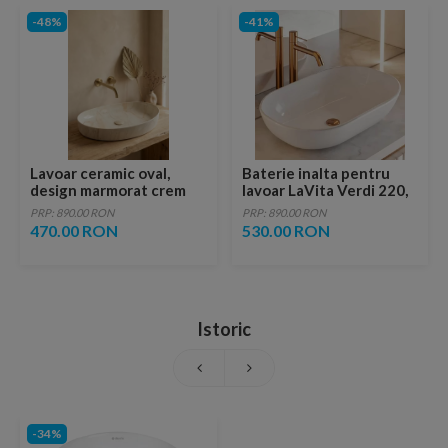
-48%
-41%
Lavoar ceramic oval,
Baterie inalta pentru
design marmorat crem
lavoar LaVita Verdi 220,
lucios cu vene aurii,
fara ventil, brushed
PRP: 890.00 RON
PRP: 890.00 RON
ventil inclus
copper
470.00 RON
530.00 RON
Istoric
-34%