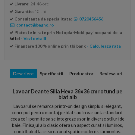
Livrare:
24-48 ore
Garantie:
10 ani
Consultanta de specialitate:
0720456456
contact@bagno.ro
Plateste in rate prin Netopia-Mobilpay incepand de la
66 lei
- Vezi detalii
Finantare 100 % online prin tbi bank
- Calculeaza rata
Descriere
Specificatii
Producator
Review-uri
Lavoar Deante Silia Hexa 36x36 cm rotund pe
blat alb
Lavoarul se remarca printr-un design simplu si elegant,
conceput pentru montaj pe blat sau in varianta standard,
ceea ce ii permite sa se integreze usor in diverse stiluri de
baie. Finisajul alb clasic ofera un aspect curat si luminos,
contribuind la crearea unui spatiu modern si armonios.