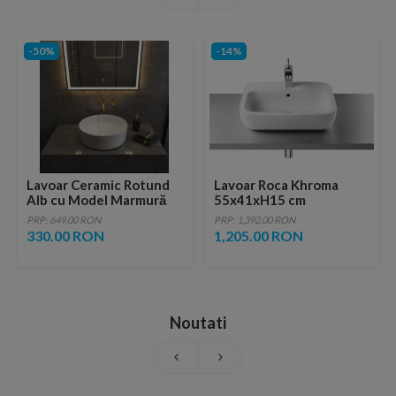
-50%
-14%
Lavoar Ceramic Rotund
Lavoar Roca Khroma
Alb cu Model Marmură
55x41xH15 cm
Neagră a712-p429m
PRP: 649.00 RON
PRP: 1,392.00 RON
330.00 RON
1,205.00 RON
Noutati