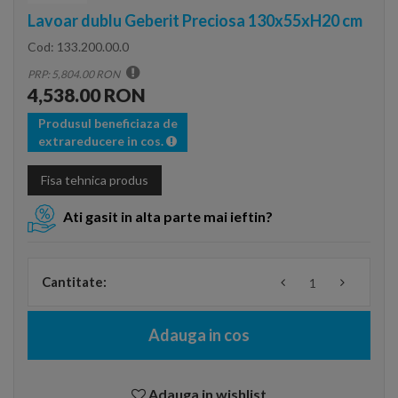
Lavoar dublu Geberit Preciosa 130x55xH20 cm
Cod:
133.200.00.0
PRP: 5,804.00 RON
4,538.00 RON
Produsul beneficiaza de
extrareducere in cos.
Fisa tehnica produs
Ati gasit in alta parte mai ieftin?
Cantitate:
Adauga in cos
Adauga in wishlist