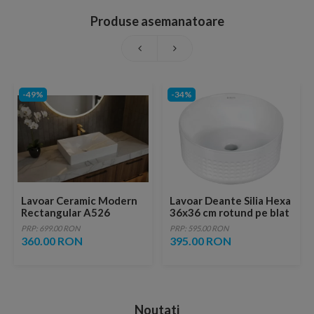
Produse asemanatoare
-49%
-34%
Lavoar Ceramic Modern
Lavoar Deante Silia Hexa
Rectangular A526
36x36 cm rotund pe blat
alb
PRP: 699.00 RON
PRP: 595.00 RON
360.00 RON
395.00 RON
Noutati