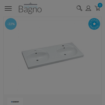
0
-22%