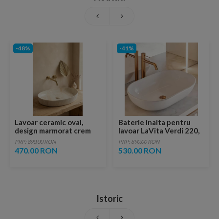
-48%
-41%
Lavoar ceramic oval,
Baterie inalta pentru
design marmorat crem
lavoar LaVita Verdi 220,
lucios cu vene aurii,
fara ventil, brushed
PRP: 890.00 RON
PRP: 890.00 RON
ventil inclus
copper
470.00 RON
530.00 RON
Istoric