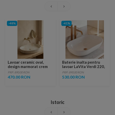
-48%
-41%
Lavoar ceramic oval,
Baterie inalta pentru
design marmorat crem
lavoar LaVita Verdi 220,
lucios cu vene aurii,
fara ventil, brushed
PRP: 890.00 RON
PRP: 890.00 RON
ventil inclus
copper
470.00 RON
530.00 RON
Istoric