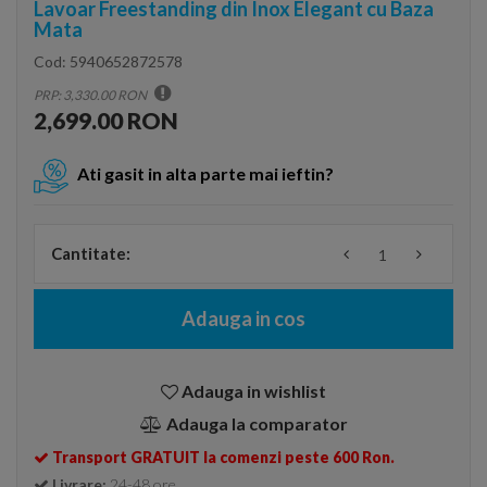
Lavoar Freestanding din Inox Elegant cu Baza
Mata
Cod:
5940652872578
PRP: 3,330.00 RON
2,699.00 RON
Ati gasit in alta parte mai ieftin?
Cantitate:
Adauga in cos
Adauga in wishlist
Adauga la comparator
Transport GRATUIT la comenzi peste 600 Ron.
Livrare:
24-48 ore