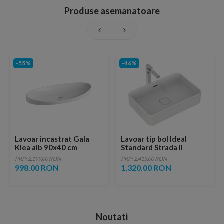
Produse asemanatoare
-55%
-46%
Lavoar incastrat Gala
Lavoar tip bol Ideal
Klea alb 90x40 cm
Standard Strada II
60x40xH13cm cu montaj
PRP: 2,199.00 RON
PRP: 2,413.00 RON
pe blat
998.00 RON
1,320.00 RON
Noutati