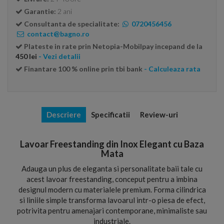
Garantie:
2 ani
Consultanta de specialitate:
0720456456
contact@bagno.ro
Plateste in rate prin Netopia-Mobilpay incepand de la
450 lei
- Vezi detalii
Finantare 100 % online prin tbi bank
- Calculeaza rata
Descriere
Specificatii
Review-uri
Lavoar Freestanding din Inox Elegant cu Baza
Mata
Adauga un plus de eleganta si personalitate baii tale cu
acest lavoar freestanding, conceput pentru a imbina
designul modern cu materialele premium. Forma cilindrica
si liniile simple transforma lavoarul intr-o piesa de efect,
potrivita pentru amenajari contemporane, minimaliste sau
industriale.