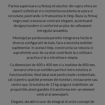
Partea superioara cu finisaj stralucitor din cupru ofera un
aspect sofisticat si o rezistenta excelenta la uzura si
coroziune, pastrandu-si frumusetea in timp. Baza cu finisaj
negru mat creeaza un contrast elegant, accentuand
designul modern si conferind un plus de rafinament
intregului ansamblu.
Montajul pe pardoseala permite integrarea facila in
diverse configuratii de baie, fara a necesita mobilier
suplimentar. In acelasi timp, constructia sa robusta si
suprafetele usor de curatat contribuie la o utilizare
practica si la o intretinere simpla.
Cu dimensiuni de 400 x 400 mm si o inaltime de 800 mm,
lavoarul ofera un echilibru perfect intre estetica si
functionalitate, fiind ideal atat pentru baile rezidentiale,
cat si pentru spatiile premium din hoteluri, restaurante sau
centre spa. Greutatea de 11 kg asigura stabilitate, iar
proportiile atent gandite il transforma intr-un element
central al amenajarii.
Elegant, durabil si usor de integrat in orice concept de