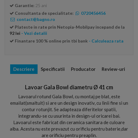
Garantie:
25 ani
Consultanta de specialitate:
0720456456
contact@bagno.ro
Plateste in rate prin Netopia-Mobilpay incepand de la
92 lei
- Vezi detalii
Finantare 100 % online prin tbi bank
- Calculeaza rata
Descriere
Specificatii
Producator
Review-uri
Lavoar Gala Bowl diametru Ø 41 cm
Lavoarul rotund Gala Bowl, cu montaj pe blat, este
emailat(smaltuit) si are un design inovativ, cu linii fine si un
contur rotunjit. Se adapteaza diferitelor spatii,
integrandu-se cu usurinta in design-ul oricarei bai.
Lavoarul este fabricat din ceramica sanitara de culoare
alba. Acesta nu este prevazut cu orificiu pentru baterie,dar
are orificiu pentru preaplin.