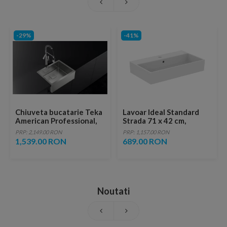
-29%
-41%
Chiuveta bucatarie Teka
Lavoar Ideal Standard
American Professional,
Strada 71 x 42 cm,
front inox masiv,
montaj pe mobilier
PRP: 2,149.00 RON
PRP: 1,157.00 RON
595x468mm, adancime
1,539.00 RON
689.00 RON
cuva 20cm, SilentSmart,
inox
Noutati