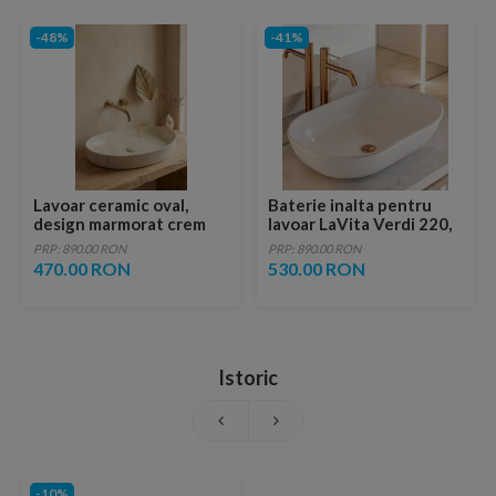
-48%
-41%
Lavoar ceramic oval,
Baterie inalta pentru
design marmorat crem
lavoar LaVita Verdi 220,
lucios cu vene aurii,
fara ventil, brushed
PRP: 890.00 RON
PRP: 890.00 RON
ventil inclus
copper
470.00 RON
530.00 RON
Istoric
-10%