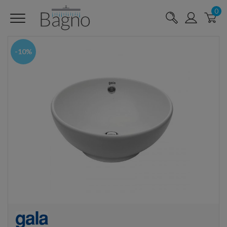
0
-10%