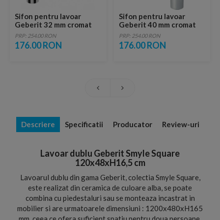
Sifon pentru lavoar
Sifon pentru lavoar
Geberit 32 mm cromat
Geberit 40 mm cromat
PRP: 254.00 RON
PRP: 254.00 RON
176.00 RON
176.00 RON
Descriere
Specificatii
Producator
Review-uri
Lavoar dublu Geberit Smyle Square
120x48xH16,5 cm
Lavoarul dublu din gama Geberit, colectia Smyle Square,
este realizat din ceramica de culoare alba, se poate
combina cu piedestaluri sau se monteaza incastrat in
mobilier si are urmatoarele dimensiuni : 1200x480xH165
mm, ceea ce ofera suficient spatiu pentru doua persoane.