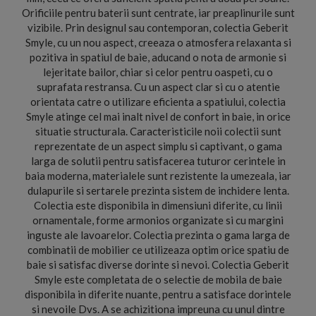
Orificiile pentru baterii sunt centrate, iar preaplinurile sunt
vizibile. Prin designul sau contemporan, colectia Geberit
Smyle, cu un nou aspect, creeaza o atmosfera relaxanta si
pozitiva in spatiul de baie, aducand o nota de armonie si
lejeritate bailor, chiar si celor pentru oaspeti, cu o
suprafata restransa. Cu un aspect clar si cu o atentie
orientata catre o utilizare eficienta a spatiului, colectia
Smyle atinge cel mai inalt nivel de confort in baie, in orice
situatie structurala. Caracteristicile noii colectii sunt
reprezentate de un aspect simplu si captivant, o gama
larga de solutii pentru satisfacerea tuturor cerintele in
baia moderna, materialele sunt rezistente la umezeala, iar
dulapurile si sertarele prezinta sistem de inchidere lenta.
Colectia este disponibila in dimensiuni diferite, cu linii
ornamentale, forme armonios organizate si cu margini
inguste ale lavoarelor. Colectia prezinta o gama larga de
combinatii de mobilier ce utilizeaza optim orice spatiu de
baie si satisfac diverse dorinte si nevoi. Colectia Geberit
Smyle este completata de o selectie de mobila de baie
disponibila in diferite nuante, pentru a satisface dorintele
si nevoile Dvs. A se achizitiona impreuna cu unul dintre