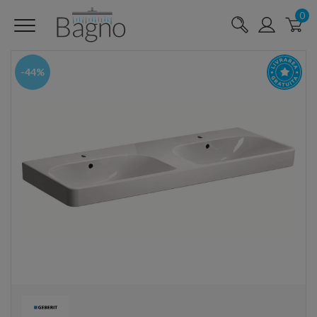
0
-44%