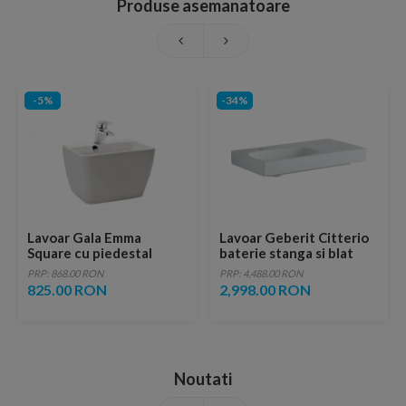
Produse asemanatoare
-5%
-34%
Lavoar Gala Emma
Lavoar Geberit Citterio
Square cu piedestal
baterie stanga si blat
integrat 48x37,5xH32
dreapta 90x50xH16 cm
PRP: 868.00 RON
PRP: 4,488.00 RON
cm
825.00 RON
2,998.00 RON
Noutati