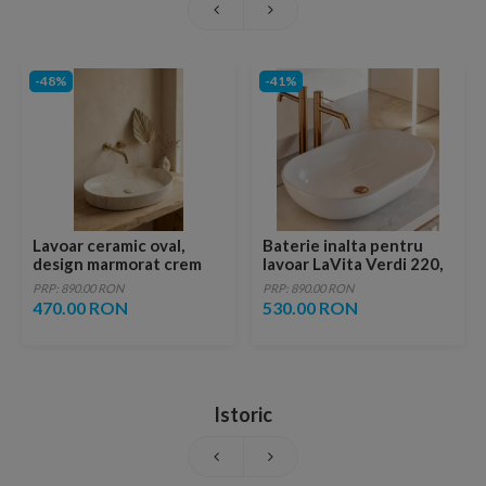
-48%
-41%
Lavoar ceramic oval,
Baterie inalta pentru
design marmorat crem
lavoar LaVita Verdi 220,
lucios cu vene aurii,
fara ventil, brushed
PRP: 890.00 RON
PRP: 890.00 RON
ventil inclus
copper
470.00 RON
530.00 RON
Istoric