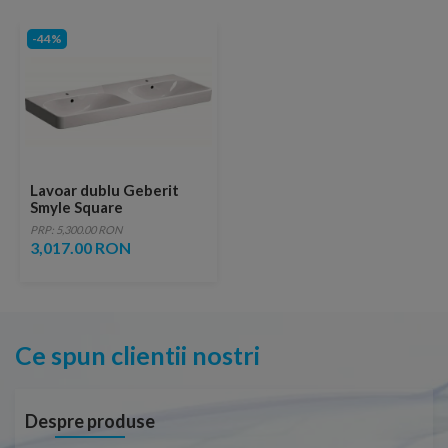
-44%
Lavoar dublu Geberit
Smyle Square
120x48xH16,5 cm
PRP: 5,300.00 RON
3,017.00 RON
Ce spun clientii nostri
Despre produse