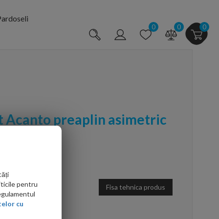
ardoseli
0
0
0
 Acanto preaplin asimetric
ăți
ticile pentru
Fisa tehnica produs
Regulamentul
elor cu
arte mai ieftin?