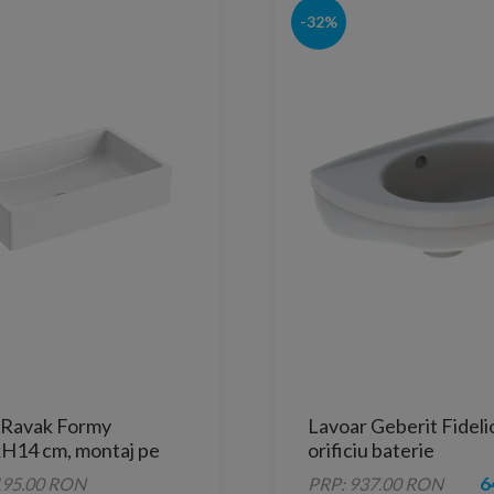
-32%
 Ravak Formy
Lavoar Geberit Fideli
H14 cm, montaj pe
orificiu baterie
6
195.00 RON
PRP: 937.00 RON