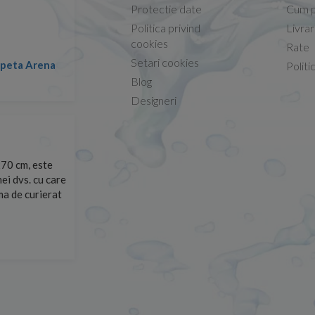
Protectie date
Cum p
Politica privind
Livra
Conform descrierii!
cookies
Rate
Setari cookies
lapeta Arena
Nicolae -
Politi
13.02.2026
Blog
Designeri
70 cm, este
Foarte prompți, am cerut detalii despre produs care nu
ei dvs. cu care
primit imediat. După ce am plasat comanda, aceasta a 
rma de curierat
Mulțumesc!
Cristina Opre -
10.07.2026