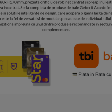
0xH170 mm, prezinta orificiu de robinet centrat si preaplinul este 
a incastrat. Seria completa de produse de baie Geberit Acanto imb
 si solutiile inteligente de design, care acopera o gama larga de ne
este la fel de versatil si de modular, pe cat este de individual sti
chizitiona impreuna cu unul dintre produsele recomandate in sectiu
complementare.