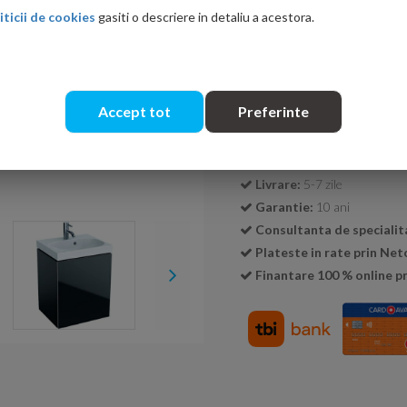
iticii de cookies
gasiti o descriere in detaliu a acestora.
Cantitate:
Accept tot
Preferinte
Transport GRATUIT la c
Livrare:
5-7 zile
Garantie:
10 ani
Consultanta de specialit
Plateste in rate prin Ne
Finantare 100 % online pr