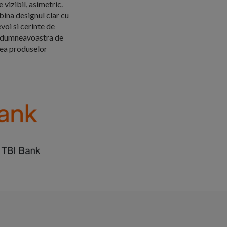
vizibil, asimetric.
ina designul clar cu
voi si cerinte de
lul dumneavoastra de
nea produselor