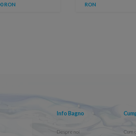
00 RON
RON
Info Bagno
Cump
Despre noi
Cum 