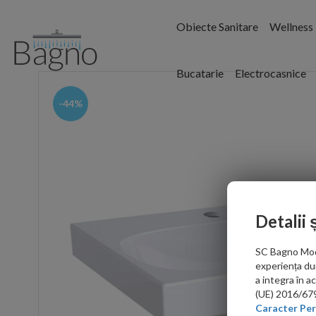
Obiecte Sanitare
Wellness
Bucatarie
Electrocasnice
-44%
Detalii 
SC Bagno Moder
experiența du
a integra în 
(UE) 2016/679 
Caracter Per