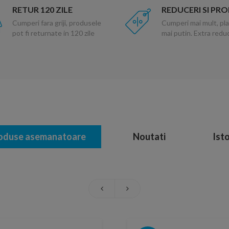
RETUR 120 ZILE
REDUCERI SI PR
Cumperi fara griji, produsele
Cumperi mai mult, pla
pot fi returnate in 120 zile
mai putin. Extra red
oduse asemanatoare
Noutati
Isto