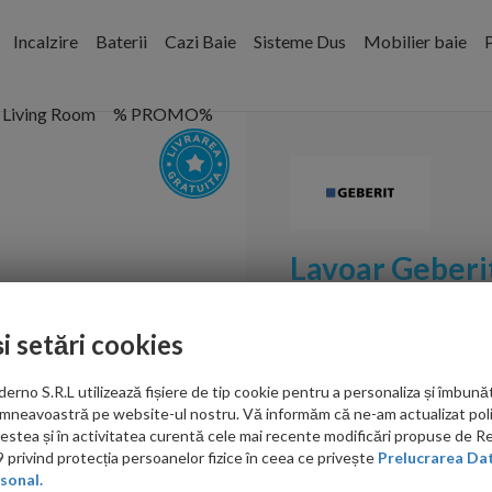
Incalzire
Baterii
Cazi Baie
Sisteme Dus
Mobilier baie
P
Living Room
% PROMO%
Lavoar Geberit
45x38 cm
și setări cookies
Cod:
500.636.01.2
no S.R.L utilizează fișiere de tip cookie pentru a personaliza și îmbunăt
PRP: 1,211.00 RON
mneavoastră pe website-ul nostru. Vă informăm că ne-am actualizat poli
690.00 RON
acestea și în activitatea curentă cele mai recente modificări propuse de 
privind protecția persoanelor fizice în ceea ce privește
Prelucrarea Dat
Ati gasit in alta p
sonal.