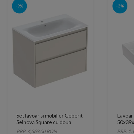
-9%
-3%
Set lavoar si mobilier Geberit
Lavoar
Selnova Square cu doua
50x39x
sertare, 80x48x62 cm, gri
blat
PRP: 4,369.00 RON
PRP: 1,