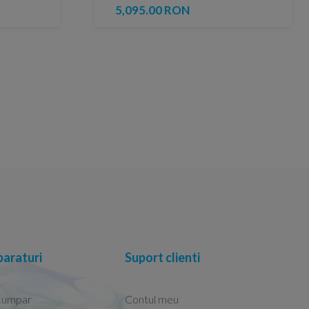
lucios
5,095.00 RON
araturi
Suport clienti
cumpar
Contul meu