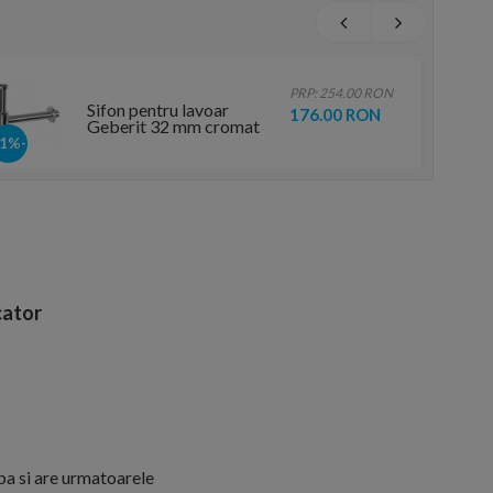
PRP: 254.00 RON
Sifon pentru lavoar
176.00 RON
Geberit 32 mm cromat
-31%
ator
ba si are urmatoarele