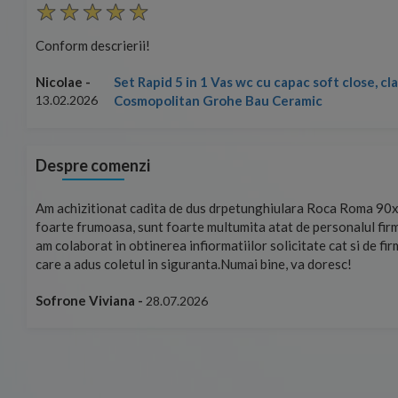
Conform descrierii!
Set Rapid 5 in 1 Vas wc cu capac soft close, c
Nicolae -
Cosmopolitan Grohe Bau Ceramic
13.02.2026
Despre comenzi
mand!
Am achizitionat cadita de dus drpetunghiulara Roca Roma 90x
foarte frumoasa, sunt foarte multumita atat de personalul firm
am colaborat in obtinerea infiormatiilor solicitate cat si de fi
care a adus coletul in siguranta.Numai bine, va doresc!
Sofrone Viviana -
28.07.2026