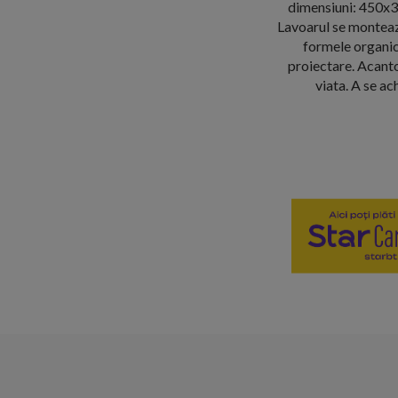
dimensiuni: 450x38
Lavoarul se monteaz
formele organice
proiectare. Acanto 
viata. A se a