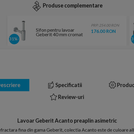
Produse complementare
PRP: 254.00 RON
Sifon pentru lavoar
176.00 RON
Geberit 40 mm cromat
-31%
escriere
Specificatii
Produc
Review-uri
Lavoar Geberit Acanto preaplin asimetric
refractara fina din gama Geberit, colectia Acanto este de culoare al