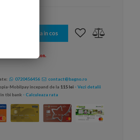
Adauga in cos
omenzi peste 600 Ron.
ate:
0720456456
contact@bagno.ro
topia-Mobilpay incepand de la
115 lei
- Vezi detalii
in tbi bank
- Calculeaza rata