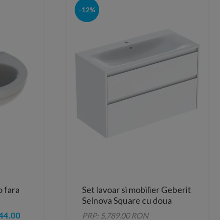
-12%
o fara
Set lavoar si mobilier Geberit
Selnova Square cu doua
sertare, 100x48x62 cm, alb
44.00
PRP: 5,789.00 RON