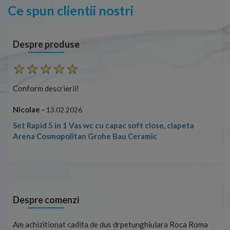
Ce spun clientii nostri
Despre produse
Conform descrierii!
Con
Nicolae -
Nic
13.02.2026
Set Rapid 5 in 1 Vas wc cu capac soft close, clapeta
Arena Cosmopolitan Grohe Bau Ceramic
Despre comenzi
t
Am achizitionat cadita de dus drpetunghiulara Roca Roma
Foa