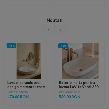
Noutati
-48%
-41%
Lavoar ceramic oval,
Baterie inalta pentru
design marmorat crem
lavoar LaVita Verdi 220,
lucios cu vene aurii,
fara ventil, brushed
PRP: 890.00 RON
PRP: 890.00 RON
ventil inclus
copper
470.00 RON
530.00 RON