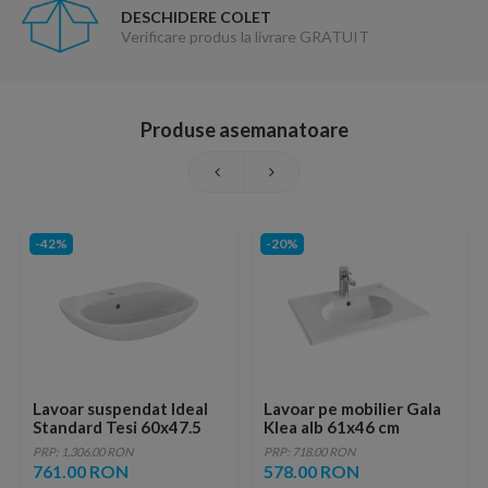
DESCHIDERE COLET
Verificare produs la livrare GRATUIT
Produse asemanatoare
-42%
-20%
Lavoar suspendat Ideal
Lavoar pe mobilier Gala
Standard Tesi 60x47.5
Klea alb 61x46 cm
cm alb lucios
PRP: 1,306.00 RON
PRP: 718.00 RON
761.00 RON
578.00 RON