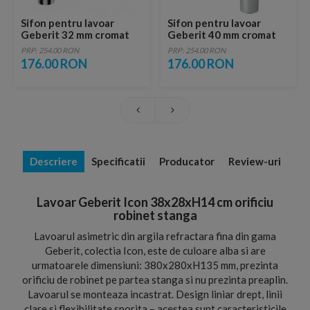
Sifon pentru lavoar
Sifon pentru lavoar
Geberit 32 mm cromat
Geberit 40 mm cromat
PRP: 254.00 RON
PRP: 254.00 RON
176.00 RON
176.00 RON
Descriere
Specificatii
Producator
Review-uri
Lavoar Geberit Icon 38x28xH14 cm orificiu
robinet stanga
Lavoarul asimetric din argila refractara fina din gama
Geberit, colectia Icon, este de culoare alba si are
urmatoarele dimensiuni: 380x280xH135 mm, prezinta
orificiu de robinet pe partea stanga si nu prezinta preaplin.
Lavoarul se monteaza incastrat. Design liniar drept, linii
clare si flexibilitate sporita – acestea sunt caracteristicile