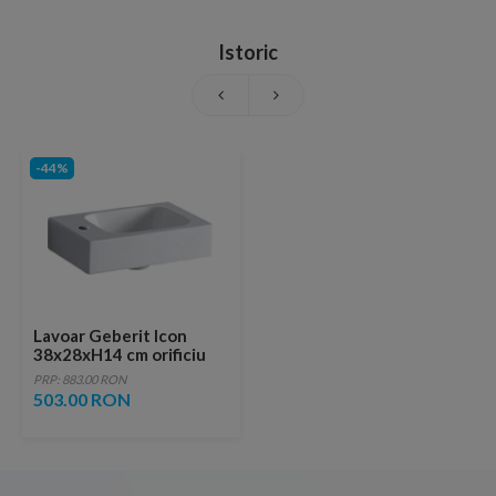
Istoric
-44%
Lavoar Geberit Icon
38x28xH14 cm orificiu
robinet stanga
PRP: 883.00 RON
503.00 RON