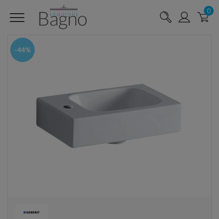
0
-44%