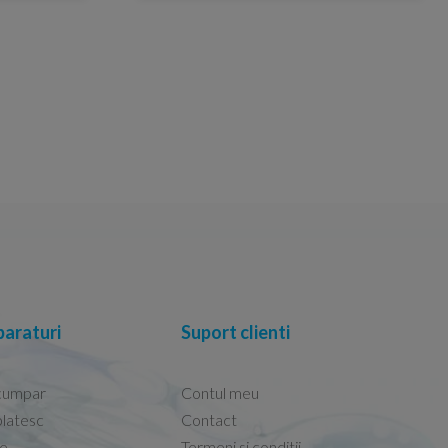
araturi
Suport clienti
cumpar
Contul meu
latesc
Contact
re
Termeni si conditii