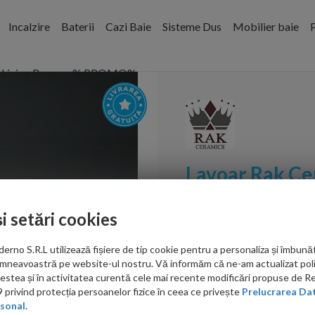
Incalzire
Baterii
Cazi Baie
Sisteme Dus
Mobilier baie
P
Living Room
% PROMO%
Lavoar Rak Ce
cm negru mat
și setări cookies
Cod:
FEECT4200504A
no S.R.L utilizează fișiere de tip cookie pentru a personaliza și îmbunăt
PRP: 1,636.00 RON
mneavoastră pe website-ul nostru. Vă informăm că ne-am actualizat poli
999.00 RON
acestea și în activitatea curentă cele mai recente modificări propuse de 
privind protecția persoanelor fizice în ceea ce privește
Prelucrarea Dat
sonal.
Ati gasit in alta p