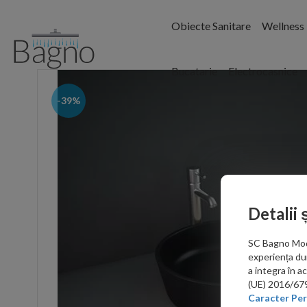
Obiecte Sanitare
Wellness
Bucatarie
Electrocasnice
-39%
Detalii 
SC Bagno Moder
experiența du
a integra în 
(UE) 2016/679 
Caracter Per