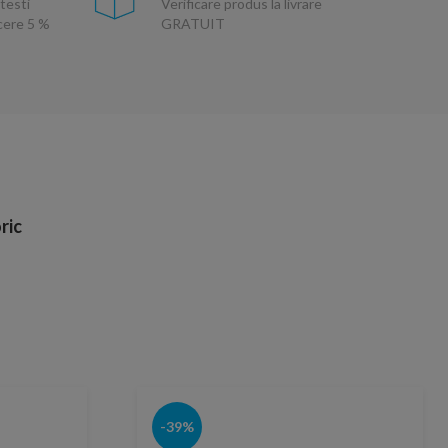
testi
Verificare produs la livrare
ucere 5 %
GRATUIT
ric
-39%