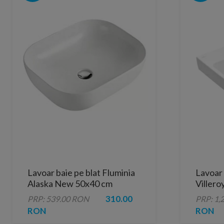
Lavoar baie pe blat Fluminia
Lavoar
Alaska New 50x40 cm
Viller
65x46 
310.00
PRP: 539.00 RON
PRP: 1,
RON
RON