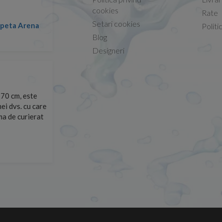
Conform descrierii!
cookies
Rate
Setari cookies
lapeta Arena
Nicolae -
Politi
13.02.2026
Blog
Designeri
70 cm, este
Foarte prompți, am cerut detalii despre produs care nu
ei dvs. cu care
primit imediat. După ce am plasat comanda, aceasta a 
rma de curierat
Mulțumesc!
Cristina Opre -
10.07.2026