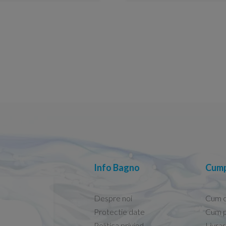
Info Bagno
Cump
Despre noi
Cum 
Protectie date
Cum p
Politica privind
Livra