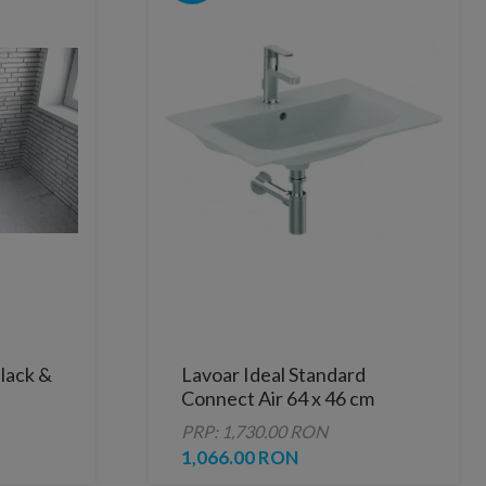
lack &
Lavoar Ideal Standard
Connect Air 64 x 46 cm
montaj pe mobilier
PRP: 1,730.00 RON
1,066.00 RON