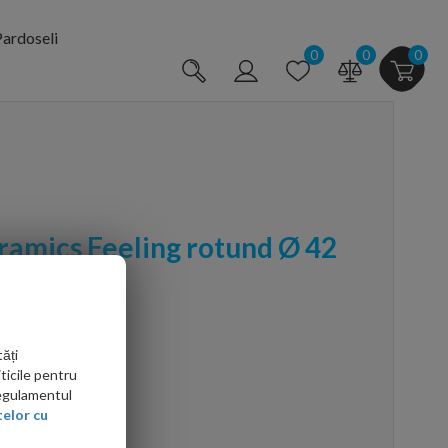
ardoseli
0
0
0
ramics Feeling rotund Ø 42
ăți
ticile pentru
Regulamentul
elor cu
arte mai ieftin?