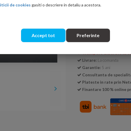
iticii de cookies
gasiti o descriere in detaliu a acestora.
Cantitate:
Accept tot
Preferinte
Transport GRATUIT la c
Livrare:
La comanda
Garantie:
5 ani
Consultanta de specialit
Plateste in rate prin Ne
Finantare 100 % online pr