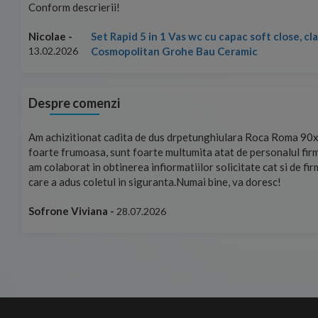
Conform descrierii!
Set Rapid 5 in 1 Vas wc cu capac soft close, c
Nicolae -
Cosmopolitan Grohe Bau Ceramic
13.02.2026
Despre comenzi
mand!
Am achizitionat cadita de dus drpetunghiulara Roca Roma 90x
foarte frumoasa, sunt foarte multumita atat de personalul firm
am colaborat in obtinerea infiormatiilor solicitate cat si de fi
care a adus coletul in siguranta.Numai bine, va doresc!
Sofrone Viviana -
28.07.2026