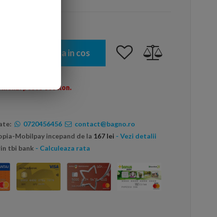
Adauga in cos
omenzi peste 600 Ron.
ate:
0720456456
contact@bagno.ro
topia-Mobilpay incepand de la
167 lei
- Vezi detalii
in tbi bank
- Calculeaza rata