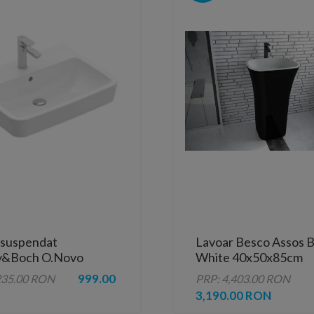
 suspendat
Lavoar Besco Assos B
oy&Boch O.Novo
White 40x50x85cm
cm
compozit mineral
999.00
235.00 RON
PRP: 4,403.00 RON
3,190.00 RON