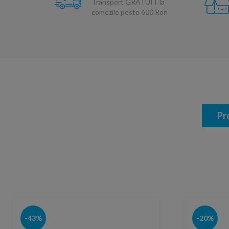
Transport GRATUIT la
comezile peste 600 Ron
Pr
-43%
-20%