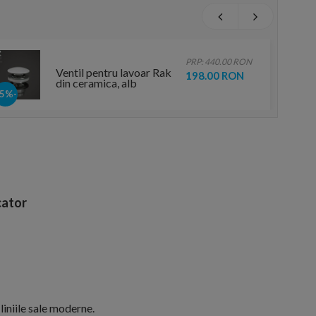
PRP: 440.00 RON
Ventil pentru lavoar Rak
198.00 RON
din ceramica, alb
-55%
ator
liniile sale moderne.