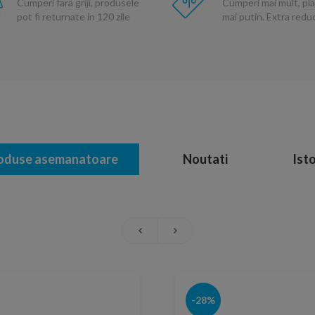
Cumperi fara griji, produsele
Cumperi mai mult, pla
pot fi returnate in 120 zile
mai putin. Extra red
oduse asemanatoare
Noutati
Isto
-28%