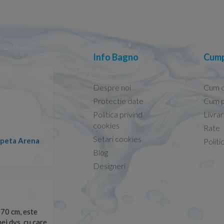
Info Bagno
Cump
Despre noi
Cum 
Protectie date
Cum p
Politica privind
Livra
Conform descrierii!
cookies
Rate
Setari cookies
lapeta Arena
Nicolae -
Politi
13.02.2026
Blog
Designeri
70 cm, este
Foarte prompți, am cerut detalii despre produs care nu
ei dvs. cu care
primit imediat. După ce am plasat comanda, aceasta a 