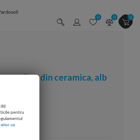
ardoseli
0
0
0
lavoar Rak din ceramica, alb
ăți
ticile pentru
Regulamentul
elor cu
arte mai ieftin?