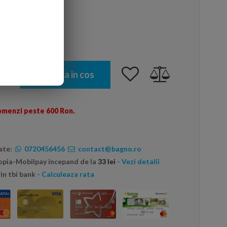
Adauga in cos
omenzi peste 600 Ron.
ate:
0720456456
contact@bagno.ro
topia-Mobilpay incepand de la
33 lei
- Vezi detalii
in tbi bank
- Calculeaza rata