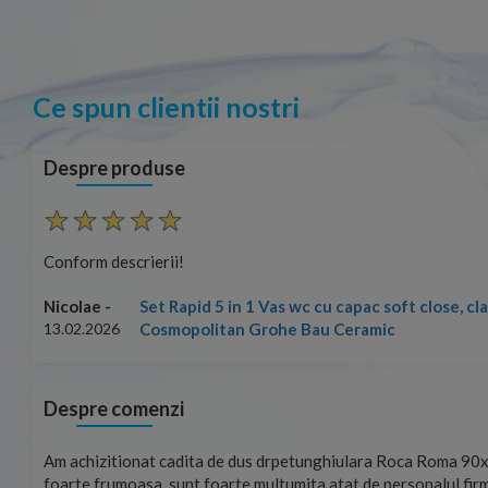
Ce spun clientii nostri
Despre produse
Conform descrierii!
Set Rapid 5 in 1 Vas wc cu capac soft close, c
Nicolae -
Cosmopolitan Grohe Bau Ceramic
13.02.2026
Despre comenzi
mand!
Am achizitionat cadita de dus drpetunghiulara Roca Roma 90x
foarte frumoasa, sunt foarte multumita atat de personalul firm