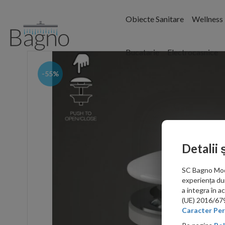
Obiecte Sanitare
Wellness
Bucatarie
Electrocasnice
-55%
Detalii 
SC Bagno Moder
experiența du
a integra în 
(UE) 2016/679 
Caracter Per