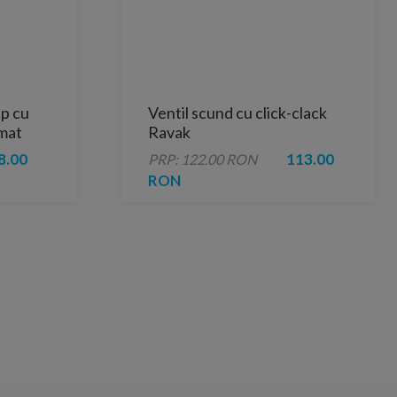
up cu
Ventil scund cu click-clack
mat
Ravak
8.00
113.00
PRP: 122.00 RON
RON