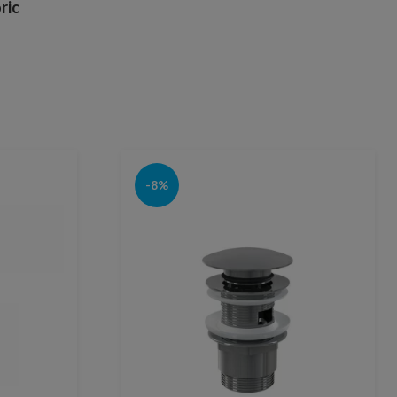
ric
-8%