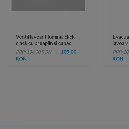
Ventil lavoar Fluminia click-
Evacua
clack cu preaplin si capac
lavoar/
ceramic alb lucios
buson 
109.00
PRP: 136.00 RON
PRP: 2
RON
RON