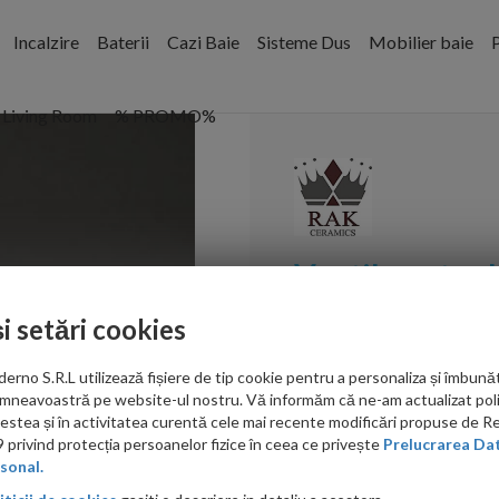
Incalzire
Baterii
Cazi Baie
Sisteme Dus
Mobilier baie
P
Living Room
% PROMO%
Ventil pentru 
și setări cookies
Cod:
DUO000AWHA
PRP: 440.00 RON
no S.R.L utilizează fișiere de tip cookie pentru a personaliza și îmbunăt
mneavoastră pe website-ul nostru. Vă informăm că ne-am actualizat poli
198.00 RON
acestea și în activitatea curentă cele mai recente modificări propuse de 
privind protecția persoanelor fizice în ceea ce privește
Prelucrarea Dat
Ati gasit in alta p
sonal.