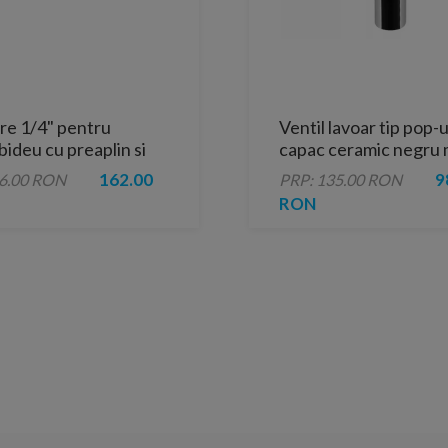
re 1/4" pentru
Ventil lavoar tip pop-
bideu cu preaplin si
capac ceramic negru 
automat
162.00
9
06.00 RON
PRP: 135.00 RON
RON