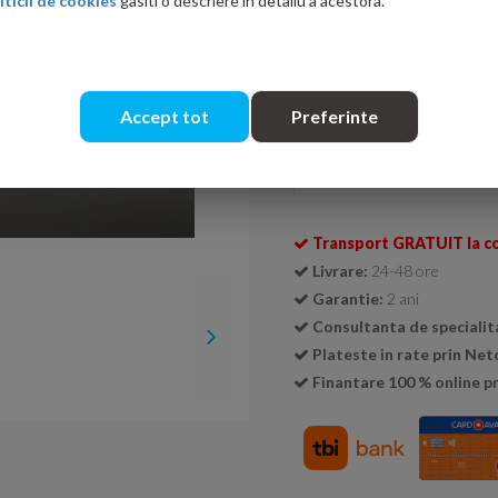
iticii de cookies
gasiti o descriere in detaliu a acestora.
Culoare
Alb-lucios
Accept tot
Preferinte
Cantitate:
Transport GRATUIT la c
Livrare:
24-48 ore
Garantie:
2 ani
Consultanta de specialit
Plateste in rate prin Ne
Finantare 100 % online pr