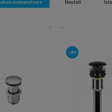
oduse asemanatoare
Noutati
Isto
-28%