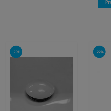
Pr
-20%
-22%