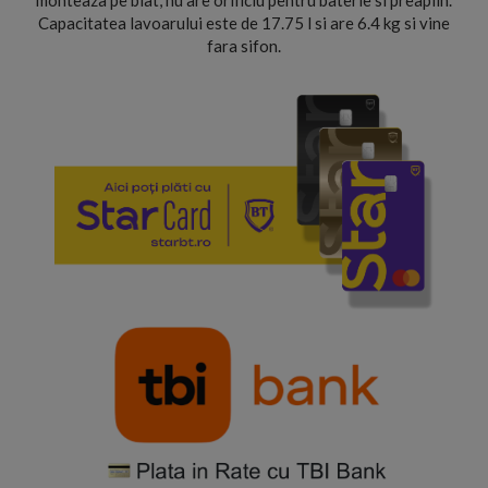
monteaza pe blat, nu are orificiu pentru baterie si preaplin.
Capacitatea lavoarului este de 17.75 l si are 6.4 kg si vine
fara sifon.