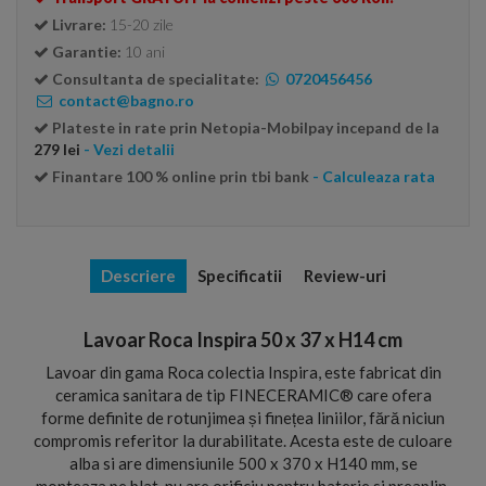
Livrare:
15-20 zile
Garantie:
10 ani
Consultanta de specialitate:
0720456456
contact@bagno.ro
Plateste in rate prin Netopia-Mobilpay incepand de la
279 lei
- Vezi detalii
Finantare 100 % online prin tbi bank
- Calculeaza rata
Descriere
Specificatii
Review-uri
Lavoar Roca Inspira 50 x 37 x H14 cm
Lavoar din gama Roca colectia Inspira, este fabricat din
ceramica sanitara de tip FINECERAMIC® care ofera
forme definite de rotunjimea și finețea liniilor, fără niciun
compromis referitor la durabilitate. Acesta este de culoare
alba si are dimensiunile 500 x 370 x H140 mm, se