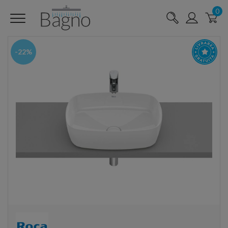
0
-22%