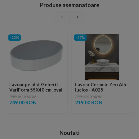
Produse asemanatoare
-23%
-57%
Lavoar pe blat Geberit
Lavoar Ceramic Zen Alb
VariForm 55X40 cm, oval
lucios - A025
PRP: 962.00 RON
PRP: 499.00 RON
749.00 RON
219.00 RON
Noutati