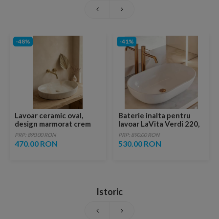
-48%
-41%
Lavoar ceramic oval,
Baterie inalta pentru
design marmorat crem
lavoar LaVita Verdi 220,
lucios cu vene aurii,
fara ventil, brushed
PRP: 890.00 RON
PRP: 890.00 RON
ventil inclus
copper
470.00 RON
530.00 RON
Istoric