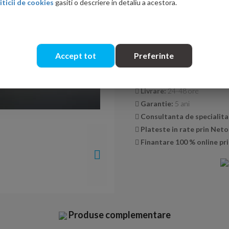
iticii de cookies
gasiti o descriere in detaliu a acestora.
Cantitate:
Accept tot
Preferinte
Transport GRATUIT la co
Livrare:
24-48 ore
Garantie:
5 ani
Consultanta de specialita
Plateste in rate prin Net
Finantare 100 % online pri
Produse complementare