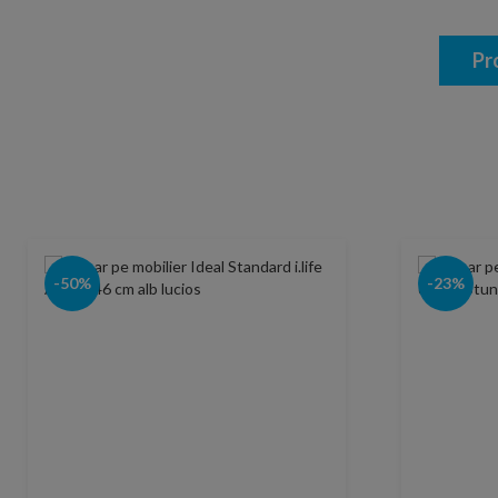
Pr
-50%
-23%