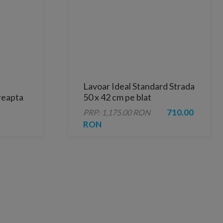
Lavoar Ideal Standard Strada
reapta
50 x 42 cm pe blat
preaplin
710.00
PRP: 1,175.00 RON
RON