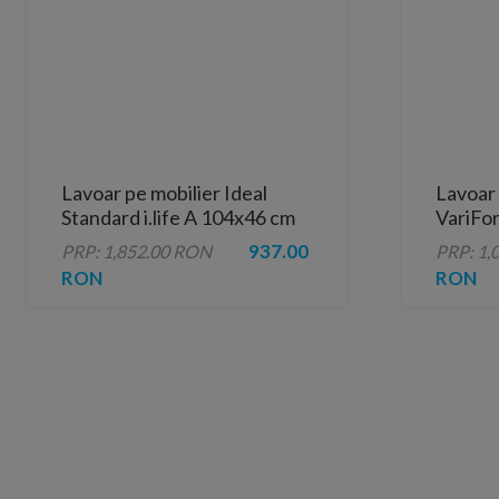
Lavoar pe mobilier Ideal
Lavoar 
Standard i.life A 104x46 cm
VariFo
alb lucios
dreptu
937.00
PRP: 1,852.00 RON
PRP: 1,
RON
RON