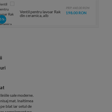
PRP: 440.00 RON
Ventil pentru lavoar Rak
198.00 RON
din ceramica, alb
-55%
ii
uri
mat
liniile sale moderne.
inisaj mat. Inaltimea
pe blat iar setul de
elor complementare.