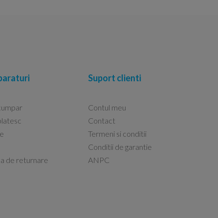
araturi
Suport clienti
cumpar
Contul meu
latesc
Contact
re
Termeni si conditii
Capacele Grohe sunt de bună calitate și se i
Conditii de garantie
Marius -
Capac WC Grohe Bau Cer
ca de returnare
ANPC
08.02.2026