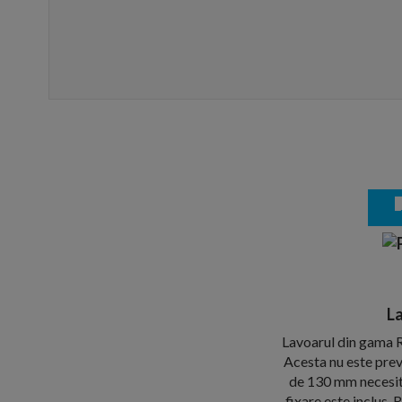
La
Lavoarul din gama Ra
Acesta nu este preva
de 130 mm necesita 
fixare este inclus