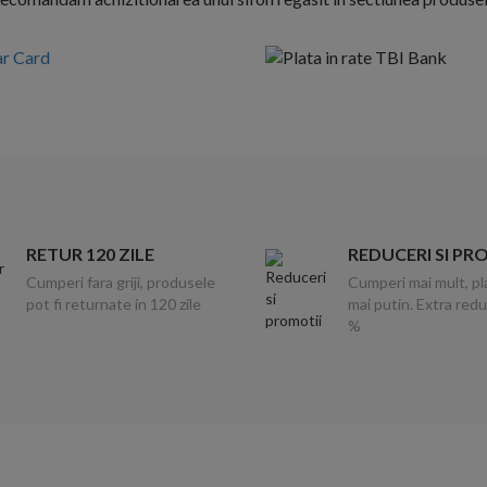
RETUR 120 ZILE
REDUCERI SI PR
Cumperi fara griji, produsele
Cumperi mai mult, pl
pot fi returnate in 120 zile
mai putin. Extra red
%