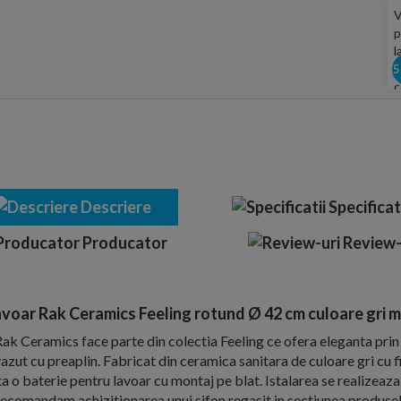
Descriere
Specificat
Producator
Review-
voar Rak Ceramics Feeling rotund Ø 42 cm culoare gri 
k Ceramics face parte din colectia Feeling ce ofera eleganta prin 
zut cu preaplin. Fabricat din ceramica sanitara de culoare gri cu f
o baterie pentru lavoar cu montaj pe blat. Istalarea se realizeaza 
. Recomandam achizitionarea unui sifon regasit in sectiunea produs