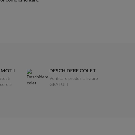
OMOTII
DESCHIDERE COLET
atesti
Verificare produs la livrare
ucere 5
GRATUIT