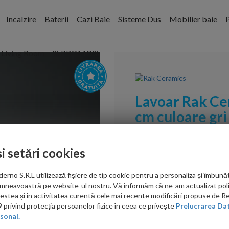
Incalzire
Baterii
Cazi Baie
Sisteme Dus
Mobilier baie
P
Living Room
% PROMO%
Lavoar Rak Ce
cm culoare gri
Cod:
FEECT4200503A
și setări cookies
PRP: 1,636.00 RON
999.00 RON
no S.R.L utilizează fișiere de tip cookie pentru a personaliza și îmbunăt
mneavoastră pe website-ul nostru. Vă informăm că ne-am actualizat poli
acestea și în activitatea curentă cele mai recente modificări propuse de 
privind protecția persoanelor fizice în ceea ce privește
Prelucrarea Dat
ieftin?
sonal.