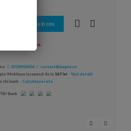
Adauga in cos
menzi peste 600 Ron.
te:
0720456456
contact@bagno.ro
opia-Mobilpay incepand de la
167 lei
- Vezi detalii
n tbi bank
- Calculeaza rata