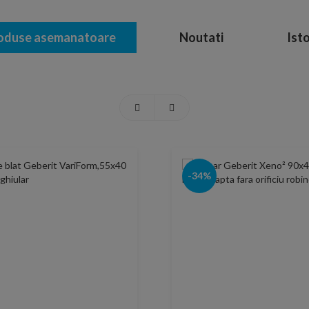
oduse asemanatoare
Noutati
Isto
-34%