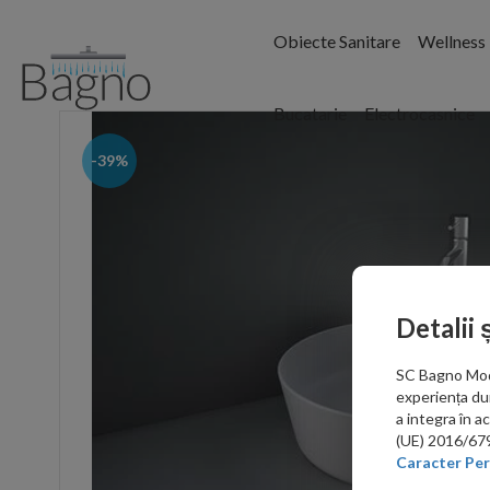
Obiecte Sanitare
Wellness
Bucatarie
Electrocasnice
-39%
Detalii 
SC Bagno Moder
experiența du
a integra în 
(UE) 2016/679 
Caracter Per