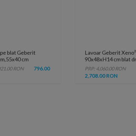
pe blat Geberit
Lavoar Geberit Xeno²
rm,55x40 cm
90x48xH14 cm blat d
nghiular
fara orificiu robinet/
796.00
021.00 RON
PRP: 4,060.00 RON
2,708.00 RON