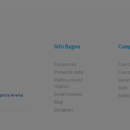
Info Bagno
Cump
Despre noi
Cum 
Protectie date
Cum p
Politica privind
Livra
Conform descrierii!
cookies
Rate
Setari cookies
lapeta Arena
Nicolae -
Politi
13.02.2026
Blog
Designeri