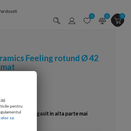
ardoseli
0
0
0
ramics Feeling rotund Ø 42
 mat
ăți
ticile pentru
Regulamentul
Ati gasit in alta parte mai
elor cu