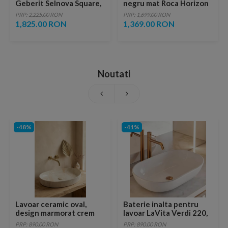
Geberit Selnova Square,
negru mat Roca Horizon
60x48x70 cm, stejar
60x38 cm
PRP: 2,225.00 RON
PRP: 1,699.00 RON
natural
1,825.00 RON
1,369.00 RON
Noutati
-48%
-41%
Lavoar ceramic oval,
Baterie inalta pentru
design marmorat crem
lavoar LaVita Verdi 220,
lucios cu vene aurii,
fara ventil, brushed
PRP: 890.00 RON
PRP: 890.00 RON