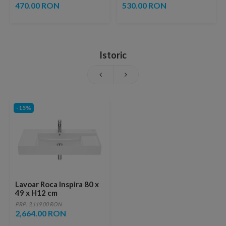
ventil inclus
copper
470.00 RON
530.00 RON
Istoric
-15%
Lavoar Roca Inspira 80 x
49 x H12 cm
PRP: 3,119.00 RON
2,664.00 RON