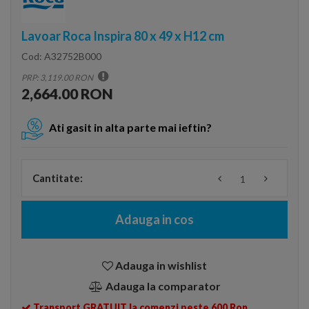
Lavoar Roca Inspira 80 x 49 x H12 cm
Cod:
A32752B000
PRP: 3,119.00 RON
2,664.00 RON
Ati gasit in alta parte mai ieftin?
Cantitate:
Adauga in cos
Adauga in wishlist
Adauga la comparator
Transport GRATUIT la comenzi peste 600 Ron.