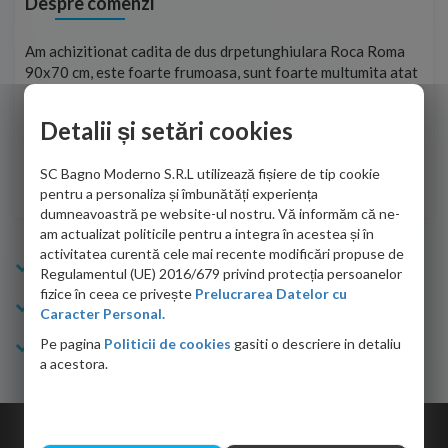
Despre comenzi
t
Am achizitionat cadita de dus drpetunghiulara Roca Roma
Foa
90x70 cm, este foarte frumoasa, sunt foarte multumita atat
pe 
de personalul firmei dvs. cu care am colaborat in obtinerea
ace
infiormatiilor solicitate cat si de firma de curierat care a
Detalii și setări cookies
Cri
adus coletul in siguranta.Numai bine, va doresc!
SC Bagno Moderno S.R.L utilizează fișiere de tip cookie
Sofrone Viviana -
28.07.2026
pentru a personaliza și îmbunătăți experiența
dumneavoastră pe website-ul nostru. Vă informăm că ne-
am actualizat politicile pentru a integra în acestea și în
activitatea curentă cele mai recente modificări propuse de
Info Bagno
Regulamentul (UE) 2016/679 privind protecția persoanelor
fizice în ceea ce privește
Prelucrarea Datelor cu
Cumparaturi
Caracter Personal.
Pe pagina
Politicii de cookies
gasiti o descriere in detaliu
Suport clienti
a acestora.
Copyright © 2026 Bagno.ro All right reserved. Powered by
Expert Online