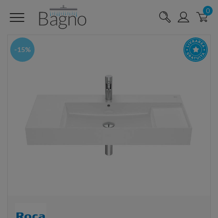
0
-15%