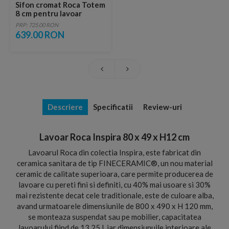
Sifon cromat Roca Totem
8 cm pentru lavoar
PRP: 725.00 RON
639.00 RON
Descriere
Specificatii
Review-uri
Lavoar Roca Inspira 80 x 49 x H12 cm
Lavoarul Roca din colectia Inspira, este fabricat din
ceramica sanitara de tip FINECERAMIC®, un nou material
ceramic de calitate superioara, care permite producerea de
lavoare cu pereti fini si definiti, cu 40% mai usoare si 30%
mai rezistente decat cele traditionale, este de culoare alba,
avand urmatoarele dimensiunile de 800 x 490 x H 120 mm,
se monteaza suspendat sau pe mobilier, capacitatea
lavoarului fiind de 13.25 l, iar dimensiunuile interioare ale