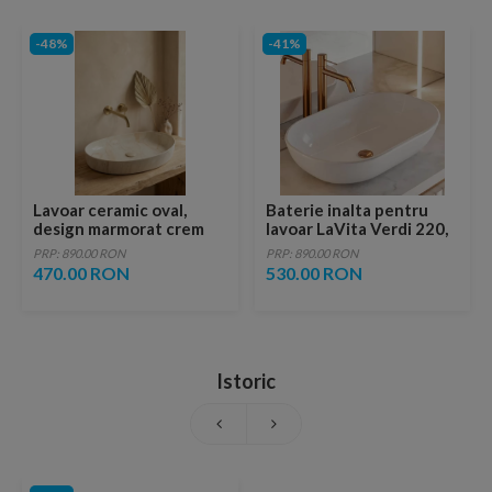
-48%
-41%
Lavoar ceramic oval,
Baterie inalta pentru
design marmorat crem
lavoar LaVita Verdi 220,
lucios cu vene aurii,
fara ventil, brushed
PRP: 890.00 RON
PRP: 890.00 RON
ventil inclus
copper
470.00 RON
530.00 RON
Istoric