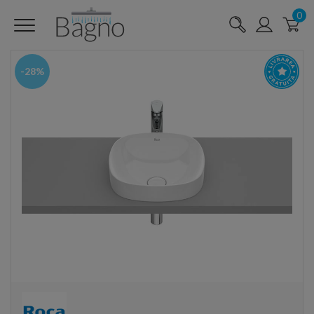
0
-28%