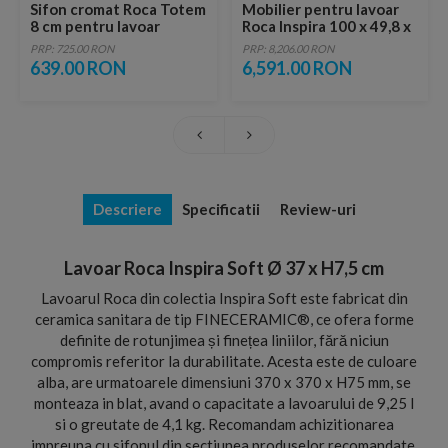
Sifon cromat Roca Totem
Mobilier pentru lavoar
8 cm pentru lavoar
Roca Inspira 100 x 49,8 x
H55,4 cm
PRP: 725.00 RON
PRP: 8,206.00 RON
639.00 RON
6,591.00 RON
Descriere
Specificatii
Review-uri
Lavoar Roca Inspira Soft Ø 37 x H7,5 cm
Lavoarul Roca din colectia Inspira Soft este fabricat din
ceramica sanitara de tip FINECERAMIC®, ce ofera forme
definite de rotunjimea și finețea liniilor, fără niciun
compromis referitor la durabilitate. Acesta este de culoare
alba, are urmatoarele dimensiuni 370 x 370 x H75 mm, se
monteaza in blat, avand o capacitate a lavoarului de 9,25 l
si o greutate de 4,1 kg. Recomandam achizitionarea
impreuna cu sifonul din sectiunea produselor recomandate.