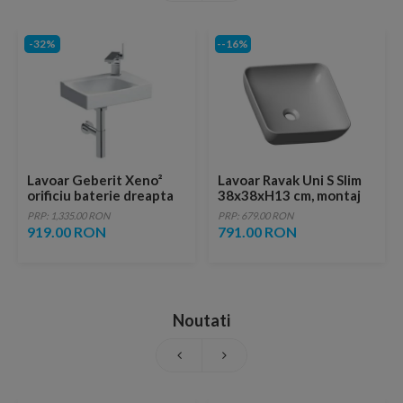
-32%
--16%
Lavoar Geberit Xeno²
Lavoar Ravak Uni S Slim
orificiu baterie dreapta
38x38xH13 cm, montaj
pe blat
PRP: 1,335.00 RON
PRP: 679.00 RON
919.00 RON
791.00 RON
Noutati