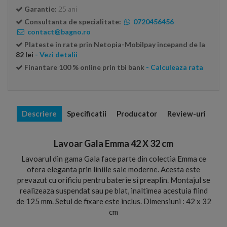
Garantie:
25 ani
Consultanta de specialitate:
0720456456
contact@bagno.ro
Plateste in rate prin Netopia-Mobilpay incepand de la
82 lei
- Vezi detalii
Finantare 100 % online prin tbi bank
- Calculeaza rata
Descriere
Specificatii
Producator
Review-uri
Lavoar Gala Emma 42 X 32 cm
Lavoarul din gama Gala face parte din colectia Emma ce
ofera eleganta prin liniile sale moderne. Acesta este
prevazut cu orificiu pentru baterie si preaplin. Montajul se
realizeaza suspendat sau pe blat, inaltimea acestuia fiind
de 125 mm. Setul de fixare este inclus. Dimensiuni : 42 x 32
cm