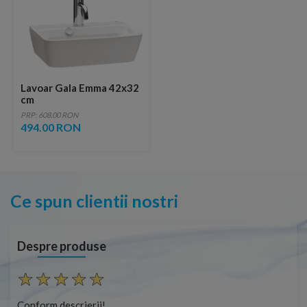
Lavoar Gala Emma 42x32
cm
PRP: 608.00 RON
494.00 RON
Ce spun clientii nostri
Despre produse
Conform descrierii!
Con