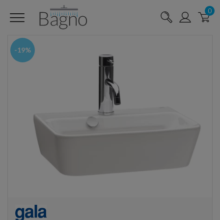
0
-19%