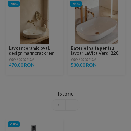
-48%
-41%
Lavoar ceramic oval,
Baterie inalta pentru
design marmorat crem
lavoar LaVita Verdi 220,
lucios cu vene aurii,
fara ventil, brushed
PRP: 890.00 RON
PRP: 890.00 RON
ventil inclus
copper
470.00 RON
530.00 RON
Istoric
-19%