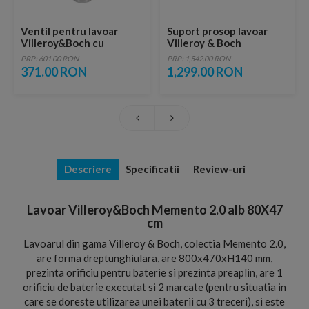
Ventil pentru lavoar
Suport prosop lavoar
Villeroy&Boch cu
Villeroy & Boch
preaplin alb lucios
Memento 2.0, 42x14 cm,
PRP: 601.00 RON
PRP: 1,542.00 RON
crom
371.00 RON
1,299.00 RON
Descriere
Specificatii
Review-uri
Lavoar Villeroy&Boch Memento 2.0 alb 80X47
cm
Lavoarul din gama Villeroy & Boch, colectia Memento 2.0,
are forma dreptunghiulara, are 800x470xH140 mm,
prezinta orificiu pentru baterie si prezinta preaplin, are 1
orificiu de baterie executat si 2 marcate (pentru situatia in
care se doreste utilizarea unei baterii cu 3 treceri), si este