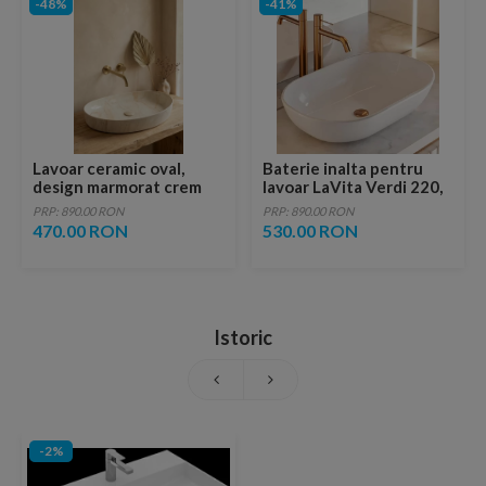
-48%
-41%
Lavoar ceramic oval,
Baterie inalta pentru
design marmorat crem
lavoar LaVita Verdi 220,
lucios cu vene aurii,
fara ventil, brushed
PRP: 890.00 RON
PRP: 890.00 RON
ventil inclus
copper
470.00 RON
530.00 RON
Istoric
-2%