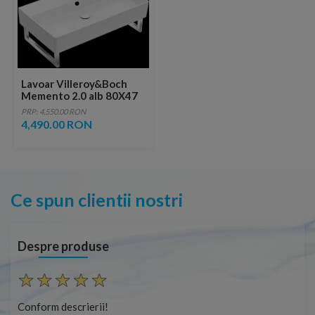
Lavoar Villeroy&Boch
Memento 2.0 alb 80X47
cm
PRP: 4,550.00 RON
4,490.00 RON
Ce spun clientii nostri
Despre produse
Conform descrierii!
Con