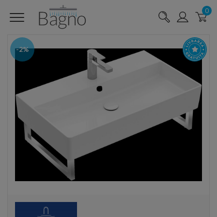
0
-2%