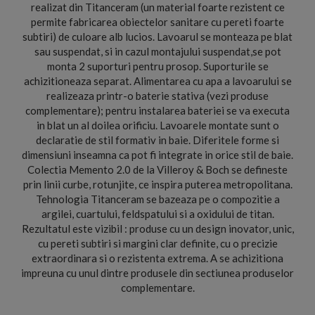
realizat din Titanceram (un material foarte rezistent ce
permite fabricarea obiectelor sanitare cu pereti foarte
subtiri) de culoare alb lucios. Lavoarul se monteaza pe blat
sau suspendat, si in cazul montajului suspendat,se pot
monta 2 suporturi pentru prosop. Suporturile se
achizitioneaza separat. Alimentarea cu apa a lavoarului se
realizeaza printr-o baterie stativa (vezi produse
complementare); pentru instalarea bateriei se va executa
in blat un al doilea orificiu. Lavoarele montate sunt o
declaratie de stil formativ in baie. Diferitele forme si
dimensiuni inseamna ca pot fi integrate in orice stil de baie.
Colectia Memento 2.0 de la Villeroy & Boch se defineste
prin linii curbe, rotunjite, ce inspira puterea metropolitana.
Tehnologia Titanceram se bazeaza pe o compozitie a
argilei, cuartului, feldspatului si a oxidului de titan.
Rezultatul este vizibil : produse cu un design inovator, unic,
cu pereti subtiri si margini clar definite, cu o precizie
extraordinara si o rezistenta extrema. A se achizitiona
impreuna cu unul dintre produsele din sectiunea produselor
complementare.