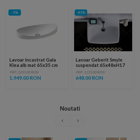
-5%
-43%
Lavoar incastrat Gala
Lavoar Geberit Smyle
Klea alb mat 65x35 cm
suspendat 65x48xH17
cm
PRP: 2,031.00 RON
PRP: 1,131.00 RON
1,949.00 RON
648.00 RON
Noutati