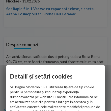
Nicolae -
Nic
13.02.2026
Set Rapid 5 in 1 Vas wc cu capac soft close, clapeta
Arena Cosmopolitan Grohe Bau Ceramic
Despre comenzi
t
Am achizitionat cadita de dus drpetunghiulara Roca Roma
Foa
90x70 cm, este foarte frumoasa, sunt foarte multumita atat
pe 
de personalul firmei dvs. cu care am colaborat in obtinerea
ace
infiormatiilor solicitate cat si de firma de curierat care a
Detalii și setări cookies
Cri
adus coletul in siguranta.Numai bine, va doresc!
SC Bagno Moderno S.R.L utilizează fișiere de tip cookie
Sofrone Viviana -
28.07.2026
pentru a personaliza și îmbunătăți experiența
dumneavoastră pe website-ul nostru. Vă informăm că ne-
am actualizat politicile pentru a integra în acestea și în
activitatea curentă cele mai recente modificări propuse de
Info Bagno