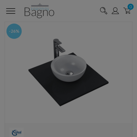
0
-26%