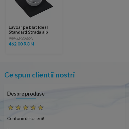
Lavoar pe blat Ideal
Standard Strada alb
lucios Ø34 cm
PRP: 624.00 RON
462.00 RON
Ce spun clientii nostri
Despre produse
Conform descrierii!
Con