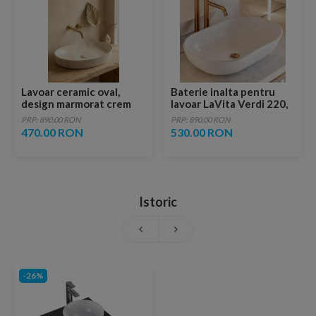
Lavoar ceramic oval,
Baterie inalta pentru
design marmorat crem
lavoar LaVita Verdi 220,
lucios cu vene aurii,
fara ventil, brushed
PRP: 890.00 RON
PRP: 890.00 RON
ventil inclus
copper
470.00 RON
530.00 RON
Istoric
-26%