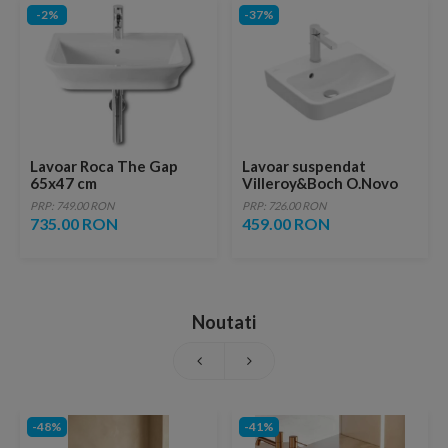
-2%
-37%
Lavoar Roca The Gap
Lavoar suspendat
65x47 cm
Villeroy&Boch O.Novo
50x37 cm
PRP: 749.00 RON
PRP: 726.00 RON
735.00 RON
459.00 RON
Noutati
-48%
-41%