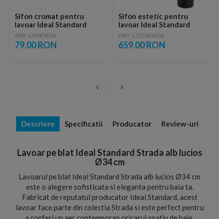
Sifon cromat pentru
Sifon estetic pentru
lavoar Ideal Standard
lavoar Ideal Standard
1/4, negru
PRP: 119.00 RON
PRP: 1,157.00 RON
79.00 RON
659.00 RON
Descriere
Specificatii
Producator
Review-uri
Lavoar pe blat Ideal Standard Strada alb lucios
Ø34 cm
Lavoarul pe blat Ideal Standard Strada alb lucios Ø34 cm
este o alegere sofisticata si eleganta pentru baia ta.
Fabricat de reputatul producator Ideal Standard, acest
lavoar face parte din colectia Strada si este perfect pentru
a conferi un aer contemporan oricarui spatiu de baie.