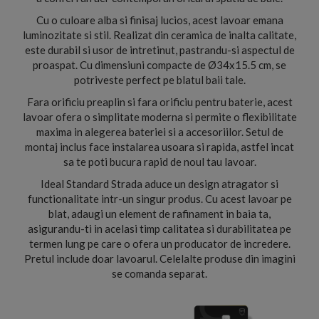
Cu o culoare alba si finisaj lucios, acest lavoar emana
luminozitate si stil. Realizat din ceramica de inalta calitate,
este durabil si usor de intretinut, pastrandu-si aspectul de
proaspat. Cu dimensiuni compacte de Ø34x15.5 cm, se
potriveste perfect pe blatul baii tale.
Fara orificiu preaplin si fara orificiu pentru baterie, acest
lavoar ofera o simplitate moderna si permite o flexibilitate
maxima in alegerea bateriei si a accesoriilor. Setul de
montaj inclus face instalarea usoara si rapida, astfel incat
sa te poti bucura rapid de noul tau lavoar.
Ideal Standard Strada aduce un design atragator si
functionalitate intr-un singur produs. Cu acest lavoar pe
blat, adaugi un element de rafinament in baia ta,
asigurandu-ti in acelasi timp calitatea si durabilitatea pe
termen lung pe care o ofera un producator de incredere.
Pretul include doar lavoarul. Celelalte produse din imagini
se comanda separat.