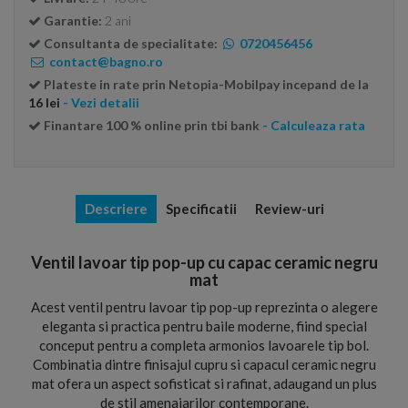
Garantie:
2 ani
Consultanta de specialitate:
0720456456
contact@bagno.ro
Plateste in rate prin Netopia-Mobilpay incepand de la
16 lei
- Vezi detalii
Finantare 100 % online prin tbi bank
- Calculeaza rata
Descriere
Specificatii
Review-uri
Ventil lavoar tip pop-up cu capac ceramic negru
mat
Acest ventil pentru lavoar tip pop-up reprezinta o alegere
eleganta si practica pentru baile moderne, fiind special
conceput pentru a completa armonios lavoarele tip bol.
Combinatia dintre finisajul cupru si capacul ceramic negru
mat ofera un aspect sofisticat si rafinat, adaugand un plus
de stil amenajarilor contemporane.