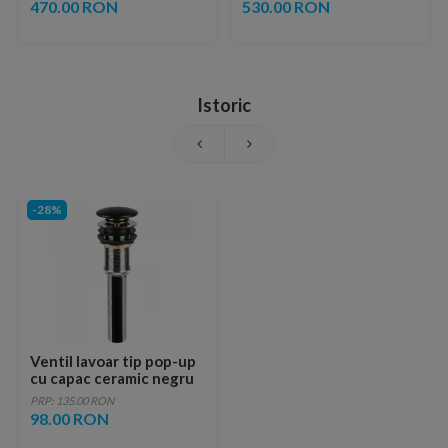
ventil inclus
copper
470.00 RON
530.00 RON
Istoric
-28%
Ventil lavoar tip pop-up
cu capac ceramic negru
mat
PRP: 135.00 RON
98.00 RON