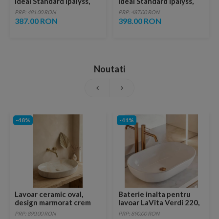
Ideal Standard Ipalyss,
Ideal Standard Ipalyss,
kashmir
bej
PRP: 481.00 RON
PRP: 487.00 RON
387.00 RON
398.00 RON
Noutati
-48%
-41%
Lavoar ceramic oval,
Baterie inalta pentru
design marmorat crem
lavoar LaVita Verdi 220,
lucios cu vene aurii,
fara ventil, brushed
PRP: 890.00 RON
PRP: 890.00 RON