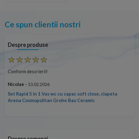
Ce spun clientii nostri
Despre produse
Conform descrierii!
Con
Nicolae -
Nic
13.02.2026
Set Rapid 5 in 1 Vas wc cu capac soft close, clapeta
Arena Cosmopolitan Grohe Bau Ceramic
Despre comenzi