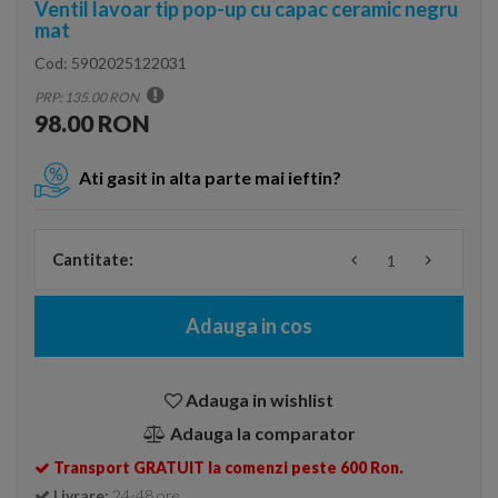
Ventil lavoar tip pop-up cu capac ceramic negru
mat
Cod:
5902025122031
PRP: 135.00 RON
98.00 RON
Ati gasit in alta parte mai ieftin?
Cantitate:
Adauga in cos
Adauga in wishlist
Adauga la comparator
Transport GRATUIT la comenzi peste 600 Ron.
Livrare:
24-48 ore