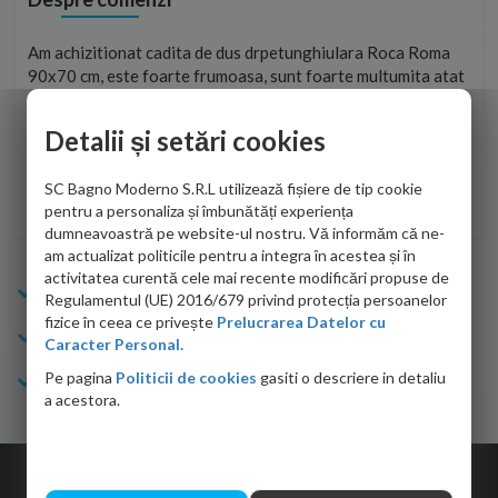
t
Am achizitionat cadita de dus drpetunghiulara Roca Roma
Foa
90x70 cm, este foarte frumoasa, sunt foarte multumita atat
pe 
de personalul firmei dvs. cu care am colaborat in obtinerea
ace
infiormatiilor solicitate cat si de firma de curierat care a
Detalii și setări cookies
Cri
adus coletul in siguranta.Numai bine, va doresc!
SC Bagno Moderno S.R.L utilizează fișiere de tip cookie
Sofrone Viviana -
28.07.2026
pentru a personaliza și îmbunătăți experiența
dumneavoastră pe website-ul nostru. Vă informăm că ne-
am actualizat politicile pentru a integra în acestea și în
activitatea curentă cele mai recente modificări propuse de
Info Bagno
Regulamentul (UE) 2016/679 privind protecția persoanelor
fizice în ceea ce privește
Prelucrarea Datelor cu
Cumparaturi
Caracter Personal.
Pe pagina
Politicii de cookies
gasiti o descriere in detaliu
Suport clienti
a acestora.
Copyright © 2026 Bagno.ro All right reserved. Powered by
Expert Online