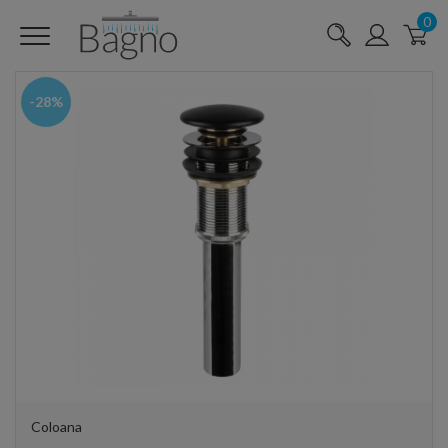
0
-28%
Coloana