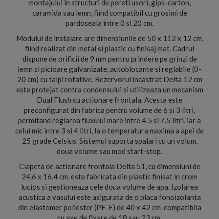
montajului in structuri de pereti usori, gips-carton,
caramida sau lemn, fiind compatibil cu grosimi de
pardoseala intre 0 si 20 cm.
Modulul de instalare are dimensiunile de 50 x 112 x 12 cm,
fiind realizat din metal si plastic cu finisaj mat. Cadrul
dispune de orificii de 9 mm pentru prindere pe grinzi de
lemn si picioare galvanizate, autoblocante si reglabile (0-
20 cm) cu talpi rotative. Rezervorul incastrat Delta 12 cm
este protejat contra condensului si utilizeaza un mecanism
Dual Flush cu actionare frontala. Acesta este
preconfigurat din fabrica pentru volume de 6 si 3 litri,
permitand reglarea fluxului mare intre 4.5 si 7.5 litri, iar a
celui mic intre 3 si 4 litri, la o temperatura maxima a apei de
25 grade Celsius. Sistemul suporta spalari cu un volum,
doua volume sau mod start-stop.
Clapeta de actionare frontala Delta 51, cu dimensiuni de
24.6 x 16.4 cm, este fabricata din plastic finisat in crom
lucios si gestioneaza cele doua volume de apa. Izolarea
acustica a vasului este asigurata de o placa fonoizolanta
din elastomer poliester (PE-E) de 40 x 42 cm, compatibila
cu axe de fixare de 18 sau 23 cm.