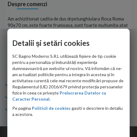
Despre comenzi
t
Am achizitionat cadita de dus drpetunghiulara Roca Roma
Foa
90x70 cm, este foarte frumoasa, sunt foarte multumita atat
pe 
de personalul firmei dvs. cu care am colaborat in obtinerea
ace
infiormatiilor solicitate cat si de firma de curierat care a
Detalii și setări cookies
Cri
adus coletul in siguranta.Numai bine, va doresc!
SC Bagno Moderno S.R.L utilizează fișiere de tip cookie
Sofrone Viviana -
28.07.2026
pentru a personaliza și îmbunătăți experiența
dumneavoastră pe website-ul nostru. Vă informăm că ne-
am actualizat politicile pentru a integra în acestea și în
activitatea curentă cele mai recente modificări propuse de
Info Bagno
Regulamentul (UE) 2016/679 privind protecția persoanelor
fizice în ceea ce privește
Prelucrarea Datelor cu
Cumparaturi
Caracter Personal.
Pe pagina
Politicii de cookies
gasiti o descriere in detaliu
Suport clienti
a acestora.
Copyright © 2026 Bagno.ro All right reserved. Powered by
Expert Online