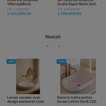
Villeroy&Boch
Grohe Rapid Skate 3in1,
ViConnect
50x13.5xH113 cm
PRP: 2,410.00 RON
PRP: 2,083.00 RON
52,5x13,5xH112 cm
1,050.00 RON
1,198.00 RON
Noutati
-48%
-41%
Lavoar ceramic oval,
Baterie inalta pentru
design marmorat crem
lavoar LaVita Verdi 220,
lucios cu vene aurii,
fara ventil, brushed