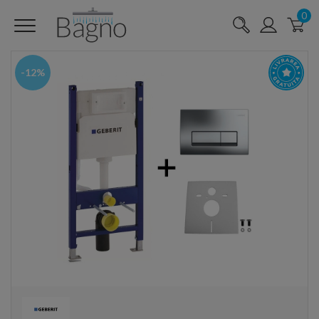
0
-12%