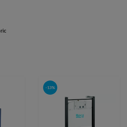
ric
-13%