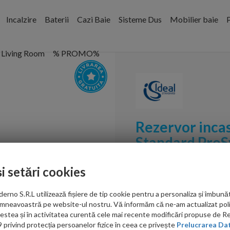
Incalzire
Baterii
Cazi Baie
Sisteme Dus
Mobilier baie
P
Living Room
% PROMO%
Rezervor incas
Standard Pro
suspendat
Cod:
R020467
și setări cookies
PRP: 2,134.00 RON
no S.R.L utilizează fișiere de tip cookie pentru a personaliza și îmbunăt
706.00 RON
mneavoastră pe website-ul nostru. Vă informăm că ne-am actualizat poli
acestea și în activitatea curentă cele mai recente modificări propuse de 
privind protecția persoanelor fizice în ceea ce privește
Prelucrarea Dat
Ati gasit in alta p