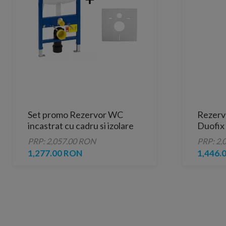
Set promo Rezervor WC
Rezervo
incastrat cu cadru si izolare
Duofix
fonica, Geberit Duofix
PRP: 2,057.00 RON
PRP: 2,
Sigma, 12 cm
1,277.00 RON
1,446.