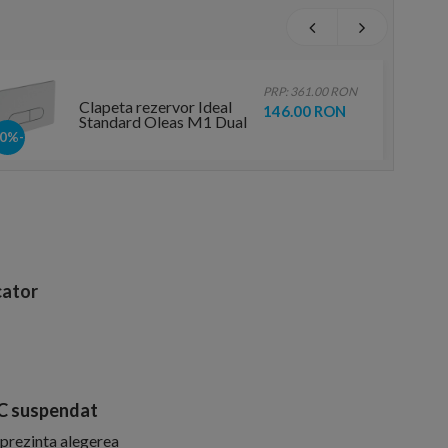
PRP: 361.00 RON
Clapeta rezervor Ideal
146.00 RON
Standard Oleas M1 Dual
alba
-60%
ator
WC suspendat
prezinta alegerea