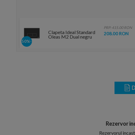
PRP: 415.00 RON
Clapeta Ideal Standard
208.00 RON
Oleas M2 Dual negru
mat
-50%
D
Rezervor in
Rezervorul incas