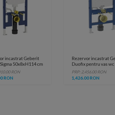
r incastrat Geberit
Rezervor incastrat G
 Sigma 50x8xH114 cm
Duofix pentru vas wc
suspendat, 82 cm, cu
010.00 RON
PRP: 2,456.00 RON
rezervor incastrat O
00 RON
1,426.00 RON
cm