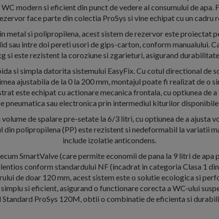
n WC modern si eficient din punct de vedere al consumului de apa. F
ezervor face parte din colectia ProSys si vine echipat cu un cadru r
in metal si polipropilena, acest sistem de rezervor este proiectat pe
lid sau intre doi pereti usori de gips-carton, conform manualului. Ca
g si este rezistent la coroziune si zgarieturi, asigurand durabilitat
pida si simpla datorita sistemului EasyFix. Cu cotul directional de s
timea ajustabila de la 0 la 200 mm, montajul poate fi realizat de o 
trat este echipat cu actionare mecanica frontala, cu optiunea de a 
e pneumatica sau electronica prin intermediul kiturilor disponibile
volume de spalare pre-setate la 6/3 litri, cu optiunea de a ajusta v
rul din polipropilena (PP) este rezistent si nedeformabil la variatii 
include izolatie anticondens.
recum SmartValve (care permite economii de pana la 9 litri de apa 
lentios conform standardului NF (incadrat in categoria Clasa 1 din
rului de doar 120 mm, acest sistem este o solutie ecologica si perf
 simplu si eficient, asigurand o functionare corecta a WC-ului sus
l Standard ProSys 120M, obtii o combinatie de eficienta si durabilit