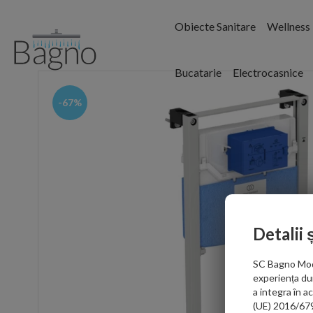
Obiecte Sanitare
Wellness
Bucatarie
Electrocasnice
-67%
Detalii 
SC Bagno Moder
experiența du
a integra în 
(UE) 2016/679 