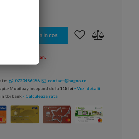
Adauga in cos
omenzi peste 600 Ron.
ate:
0720456456
contact@bagno.ro
topia-Mobilpay incepand de la
118 lei
- Vezi detalii
in tbi bank
- Calculeaza rata