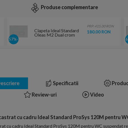
Produse complementare
PRP: 415.00 RON
Clapeta Ideal Standard
180.00 RON
Oleas M2 Dual crom
-57%
escriere
Specificatii
Produc
Review-uri
Video
castrat cu cadru Ideal Standard ProSys 120M pentru 
trat cu cadru Ideal Standard ProSys 120M pentru WC suspendat re