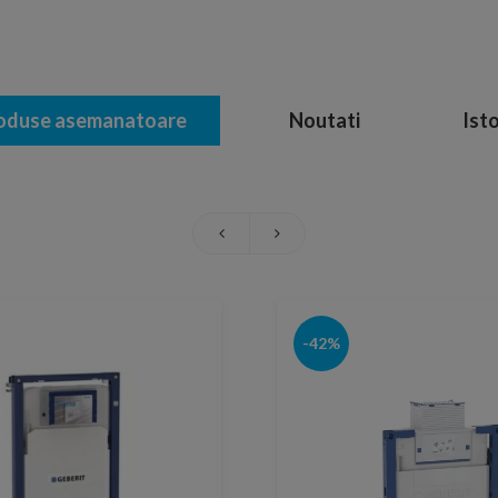
oduse asemanatoare
Noutati
Isto
-42%