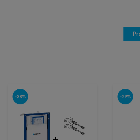
Pr
-38%
-29%