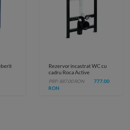
eberit
Rezervor incastrat WC cu
cadru Roca Active
777.00
PRP: 887.00 RON
mega 12
RON