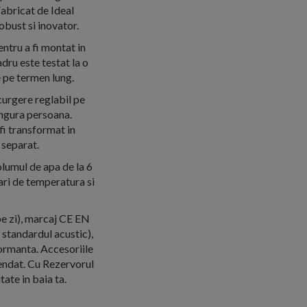
abricat de Ideal
obust si inovator.
ntru a fi montat in
dru este testat la o
e pe termen lung.
curgere reglabil pe
singura persoana.
fi transformat in
 separat.
olumul de apa de la 6
mari de temperatura si
pe zi), marcaj CE EN
 standardul acustic),
ormanta. Accesoriile
pendat. Cu Rezervorul
ate in baia ta.