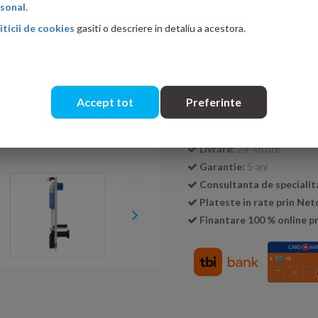
sonal.
iticii de cookies
gasiti o descriere in detaliu a acestora.
Cantitate:
Accept tot
Preferinte
Transport GRATUIT la c
Livrare:
24-48 ore
Garantie:
5 ani
Consultanta de specialit
Plateste in rate prin Ne
Finantare 100 % online pr