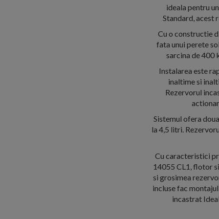
ideala pentru u
Standard, acest r
Cu o constructie d
fata unui perete so
sarcina de 400 k
Instalarea este ra
inaltime si inal
Rezervorul incas
actionar
Sistemul ofera doua 
la 4,5 litri. Rezervo
Cu caracteristici p
14055 CL1, flotor si
si grosimea rezervo
incluse fac montajul
incastrat Idea