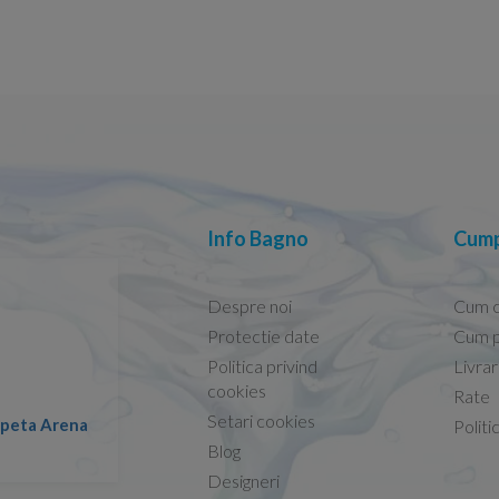
Info Bagno
Cump
Despre noi
Cum 
Protectie date
Cum p
Politica privind
Livra
Conform descrierii!
cookies
Rate
Setari cookies
lapeta Arena
Nicolae -
Politi
13.02.2026
Blog
Designeri