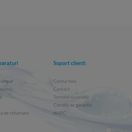
araturi
Suport clienti
cumpar
Contul meu
latesc
Contact
re
Termeni si conditii
Capacele Grohe sunt de bună calitate și se i
Conditii de garantie
Marius -
Capac WC Grohe Bau Cer
ca de returnare
ANPC
08.02.2026