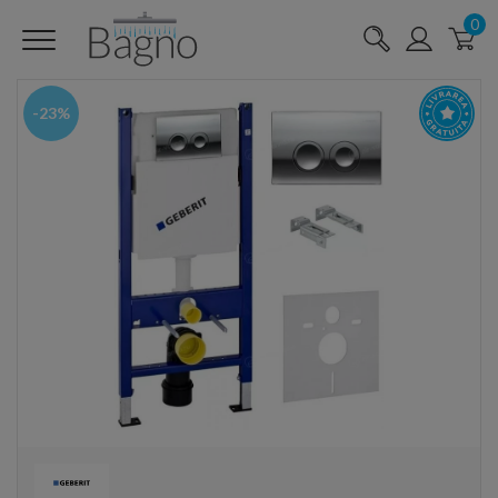
0
-23%