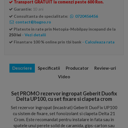
Transport GRATUIT la comenzi peste 600 Ron.
Garantie:
10 ani
Consultanta de specialitate:
0720456456
contact@bagno.ro
Plateste in rate prin Netopia-Mobilpay incepand de la
250 lei
- Vezi detalii
Finantare 100 % online prin tbi bank
- Calculeaza rata
Descriere
Specificatii
Producator
Review-uri
Video
Set PROMO rezervor ingropat Geberit Duofix
Delta UP100, cu set fixare si clapeta crom
Set rezervor ingropat (incastrat) Geberit DuoFix UP100
cu sistem de fixare, set fonoizolant si clapeta Delta 21
Crom. Este recomandat pentru instalare in fata sau in
spatele unui perete solid de caramida, gips-carton sau