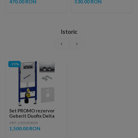
470.00 RON
530.00 RON
Istoric
-23%
Set PROMO rezervor
Geberit Duofix Delta
UP100, set fixare,
PRP: 1,925.00 RON
clapeta Delta21, suporti
1,500.00 RON
metalici