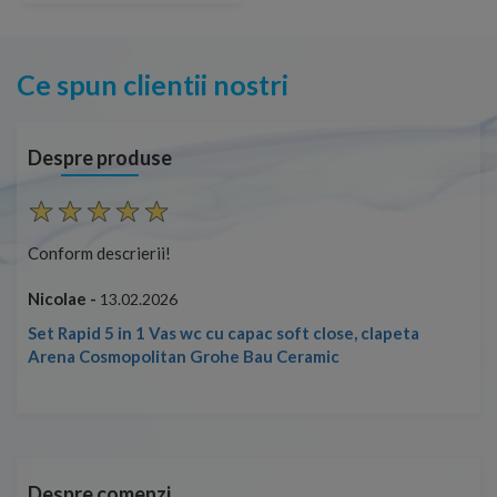
Ce spun clientii nostri
Despre produse
Conform descrierii!
Con
Nicolae -
Nic
13.02.2026
Set Rapid 5 in 1 Vas wc cu capac soft close, clapeta
Arena Cosmopolitan Grohe Bau Ceramic
Despre comenzi