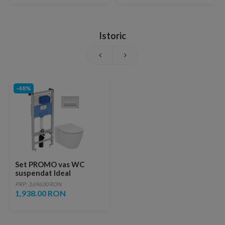
Istoric
-48%
Set PROMO vas WC
suspendat Ideal
Standard Connect
PRP: 3,696.00 RON
54.5x36.5 cm cu rezervor
1,938.00 RON
ProSys si capac alb lucios