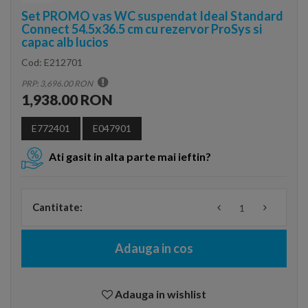
Set PROMO vas WC suspendat Ideal Standard
Connect 54.5x36.5 cm cu rezervor ProSys si
capac alb lucios
Cod:
E212701
PRP: 3,696.00 RON
1,938.00 RON
E772401
E047901
Ati gasit in alta parte mai ieftin?
Cantitate:
Adauga in cos
Adauga in wishlist