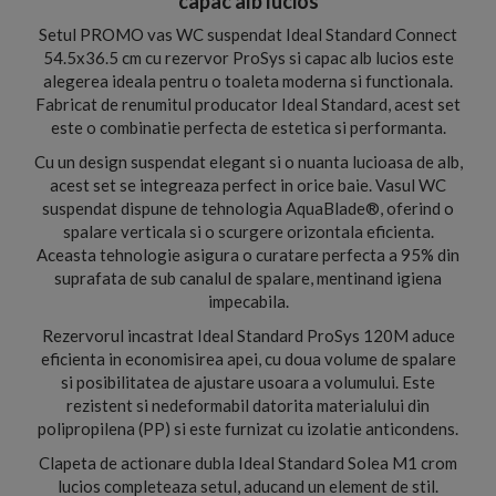
capac alb lucios
Setul PROMO vas WC suspendat Ideal Standard Connect
54.5x36.5 cm cu rezervor ProSys si capac alb lucios este
alegerea ideala pentru o toaleta moderna si functionala.
Fabricat de renumitul producator Ideal Standard, acest set
este o combinatie perfecta de estetica si performanta.
Cu un design suspendat elegant si o nuanta lucioasa de alb,
acest set se integreaza perfect in orice baie. Vasul WC
suspendat dispune de tehnologia AquaBlade®, oferind o
spalare verticala si o scurgere orizontala eficienta.
Aceasta tehnologie asigura o curatare perfecta a 95% din
suprafata de sub canalul de spalare, mentinand igiena
impecabila.
Rezervorul incastrat Ideal Standard ProSys 120M aduce
eficienta in economisirea apei, cu doua volume de spalare
si posibilitatea de ajustare usoara a volumului. Este
rezistent si nedeformabil datorita materialului din
polipropilena (PP) si este furnizat cu izolatie anticondens.
Clapeta de actionare dubla Ideal Standard Solea M1 crom
lucios completeaza setul, aducand un element de stil.