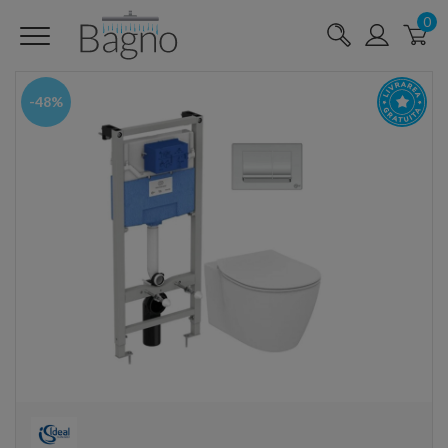
0
-48%