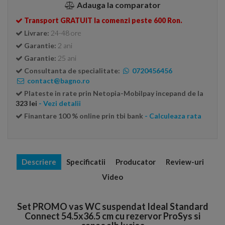
Adauga la comparator
Transport GRATUIT la comenzi peste 600 Ron.
Livrare:
24-48 ore
Garantie:
2 ani
Garantie:
25 ani
Consultanta de specialitate:
0720456456
contact@bagno.ro
Plateste in rate prin Netopia-Mobilpay incepand de la
323 lei
- Vezi detalii
Finantare 100 % online prin tbi bank
- Calculeaza rata
Descriere
Specificatii
Producator
Review-uri
Video
Set PROMO vas WC suspendat Ideal Standard
Connect 54.5x36.5 cm cu rezervor ProSys si