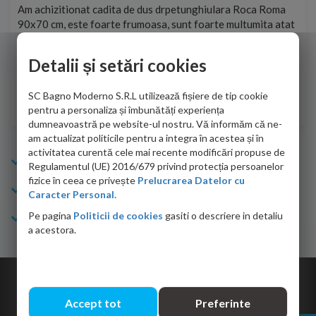
t
Am achizitionat cadita de dus drpetunghiulara Roca Roma
Foa
90x70 cm, este foarte frumoasa, sunt foarte multumita atat
pe 
de personalul firmei dvs. cu care am colaborat in obtinerea
ace
infiormatiilor solicitate cat si de firma de curierat care a
Detalii și setări cookies
Cri
adus coletul in siguranta.Numai bine, va doresc!
SC Bagno Moderno S.R.L utilizează fișiere de tip cookie
Sofrone Viviana -
28.07.2026
pentru a personaliza și îmbunătăți experiența
dumneavoastră pe website-ul nostru. Vă informăm că ne-
am actualizat politicile pentru a integra în acestea și în
activitatea curentă cele mai recente modificări propuse de
Info Bagno
Regulamentul (UE) 2016/679 privind protecția persoanelor
fizice în ceea ce privește
Prelucrarea Datelor cu
Cumparaturi
Caracter Personal.
Pe pagina
Politicii de cookies
gasiti o descriere in detaliu
Suport clienti
a acestora.
Copyright © 2026 Bagno.ro All right reserved. Powered by
Expert Online
Accept tot
Preferinte