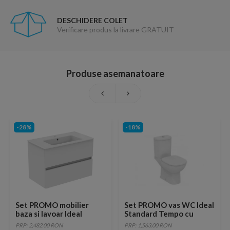
DESCHIDERE COLET
Verificare produs la livrare GRATUIT
Produse asemanatoare
-28%
-18%
Set PROMO mobilier
Set PROMO vas WC Ideal
baza si lavoar Ideal
Standard Tempo cu
Standard Eurovit alb
rezervor asezat si capac
PRP: 2,482.00 RON
PRP: 1,563.00 RON