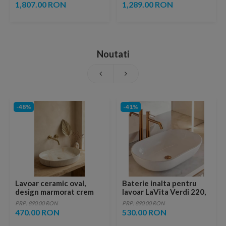
lucios 81x56.5 cm
inchidere lenta
1,807.00 RON
1,289.00 RON
Noutati
-48%
-41%
Lavoar ceramic oval,
Baterie inalta pentru
design marmorat crem
lavoar LaVita Verdi 220,
lucios cu vene aurii,
fara ventil, brushed
PRP: 890.00 RON
PRP: 890.00 RON
ventil inclus
copper
470.00 RON
530.00 RON