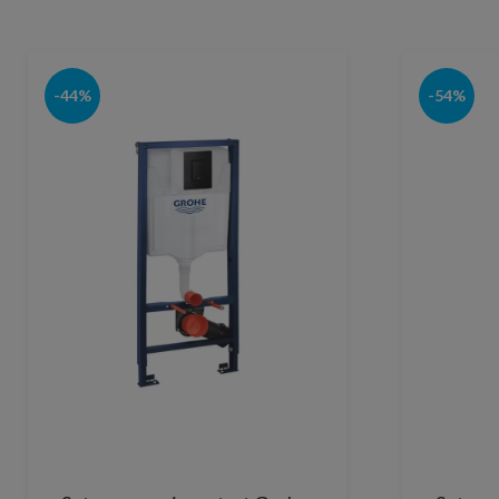
-44%
-54%