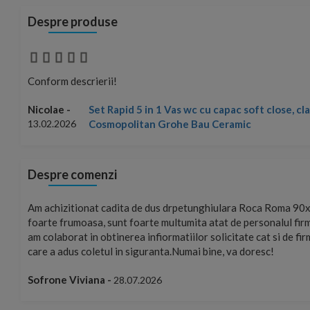
Despre produse
Conform descrierii!
rena
Nicolae -
13.02.2026
Despre comenzi
ste
Foarte prompți, am cerut detalii despre produs care nu erau pe 
u care
primit imediat. După ce am plasat comanda, aceasta a ajuns fo
rierat
Mulțumesc!
Cristina Opre -
10.07.2026