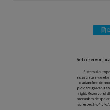
D
Set rezervor inca
Sistemul autopo
incastrata a vaselor
o adancime de mon
picioare galvanizat
rigid. Rezervorul d
mecanism de spalare 
si, respectiv, 4.5/6/