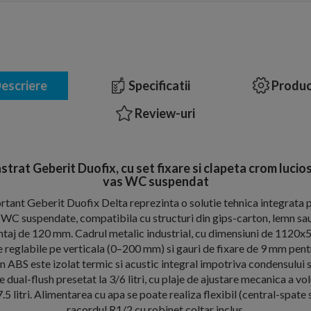
escriere
Specificatii
Produc
Review-uri
strat Geberit Duofix, cu set fixare si clapeta crom lucio
vas WC suspendat
rtant Geberit Duofix Delta reprezinta o solutie tehnica integrata p
 WC suspendate, compatibila cu structuri din gips-carton, lemn sau
taj de 120 mm. Cadrul metalic industrial, cu dimensiuni de 1120x
e reglabile pe verticala (0–200 mm) si gauri de fixare de 9 mm pent
in ABS este izolat termic si acustic integral impotriva condensului s
dual-flush presetat la 3/6 litri, cu plaje de ajustare mecanica a volu
7.5 litri. Alimentarea cu apa se poate realiza flexibil (central-spate
racordul R1/2 cu robinet coltar inclus.