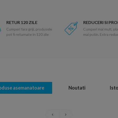
RETUR 120 ZILE
REDUCERI SI PR
Cumperi fara griji, produsele
Cumperi mai mult, pla
pot fi returnate in 120 zile
mai putin. Extra red
oduse asemanatoare
Noutati
Isto