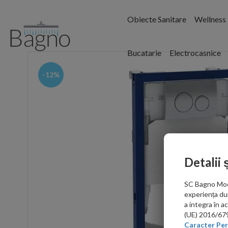
Obiecte Sanitare
Wellness
Bucatarie
Electrocasnice
-12%
Detalii 
SC Bagno Moder
experiența du
a integra în 
(UE) 2016/679 
Caracter Per