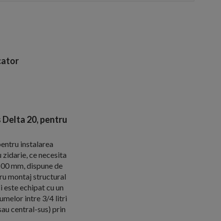
ator
s Delta 20, pentru
entru instalarea
 zidarie, ce necesita
500 mm, dispune de
ru montaj structural
i este echipat cu un
melor intre 3/4 litri
 sau central-sus) prin