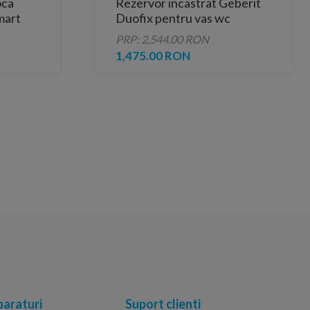
oca
Rezervor incastrat Geberit
mart
Duofix pentru vas wc
suspendat, 112 cm, cu
PRP: 2,544.00 RON
rezervor incastrat Omega 12
1,475.00 RON
cm
araturi
Suport clienti