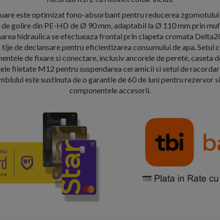
uare este optimizat fono-absorbant pentru reducerea zgomotului s
 de golire din PE-HD de Ø 90 mm, adaptabil la Ø 110 mm prin mufa
narea hidraulica se efectueaza frontal prin clapeta cromata Delt
tije de declansare pentru eficientizarea consumului de apa. Setul 
entele de fixare si conectare, inclusiv ancorele de perete, caseta 
jele filetate M12 pentru suspendarea ceramicii si setul de racordar
mblului este sustinuta de o garantie de 60 de luni pentru rezervor si
componentele accesorii.