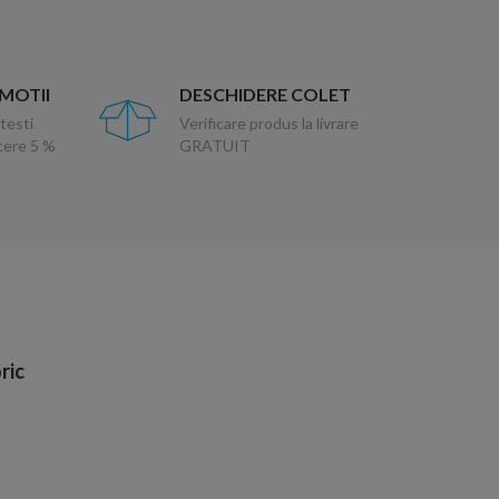
OMOTII
DESCHIDERE COLET
testi
Verificare produs la livrare
ucere 5 %
GRATUIT
ric