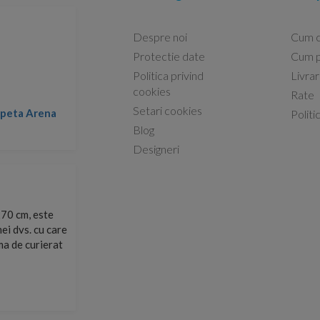
Despre noi
Cum 
Protectie date
Cum p
Politica privind
Livra
Capacele Grohe sunt de bună calitate și se instalează
cookies
Rate
Setari cookies
Marius -
Capac WC Grohe Bau Ceramic al
Politi
08.02.2026
Blog
Designeri
site și le-am
Sunt multumit de produs respectiv de comunicarea cu 
arte repede.
suport.
Razvan Miut -
06.07.2026