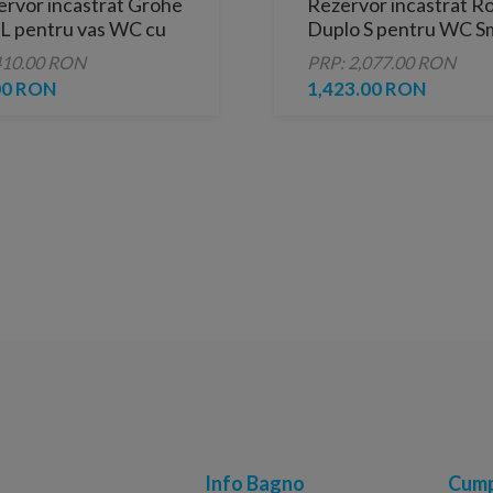
ervor incastrat Grohe
Rezervor incastrat R
SL pentru vas WC cu
Duplo S pentru WC S
a crom Nova
410.00 RON
PRP: 2,077.00 RON
olitan
00 RON
1,423.00 RON
Info Bagno
Cump