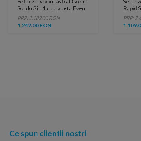
Set rezervor incastrat Grohe
Set rez
Solido 3 in 1 cu clapeta Even
Rapid 
clapet
PRP: 2,182.00 RON
PRP: 2,
Cosmop
1,242.00 RON
1,109.
Ce spun clientii nostri