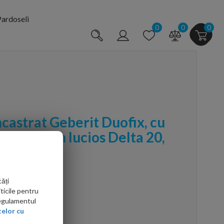
ardoseli
0
0
0
ncastrat Geberit Duofix, cu
lapeta crom lucios Delta 20,
 suspendat
ăți
ticile pentru
Regulamentul
elor cu
arte mai ieftin?