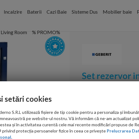
Incalzire
Baterii
Cazi Baie
Sisteme Dus
Mobilier baie
P
Living Room
% PROMO%
Set rezervor i
set fixare si c
pentru vas WC
și setări cookies
Cod:
458.134.21.3
no S.R.L utilizează fișiere de tip cookie pentru a personaliza și îmbunăt
PRP: 1,345.00 RON
mneavoastră pe website-ul nostru. Vă informăm că ne-am actualizat poli
1,195.00 RON
acestea și în activitatea curentă cele mai recente modificări propuse de 
privind protecția persoanelor fizice în ceea ce privește
Prelucrarea Dat
Ati gasit in alta p
sonal.