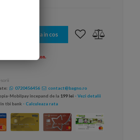
Adauga in cos
omenzi peste 600 Ron.
sorii
ate:
0720456456
contact@bagno.ro
topia-Mobilpay incepand de la
199 lei
- Vezi detalii
in tbi bank
- Calculeaza rata