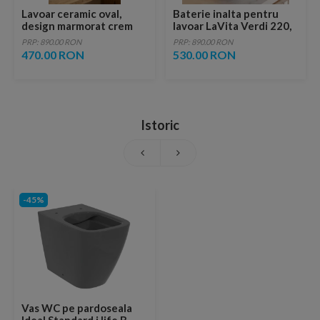
Lavoar ceramic oval,
Baterie inalta pentru
design marmorat crem
lavoar LaVita Verdi 220,
lucios cu vene aurii,
fara ventil, brushed
PRP: 890.00 RON
PRP: 890.00 RON
ventil inclus
copper
470.00 RON
530.00 RON
Istoric
-45%
Vas WC pe pardoseala