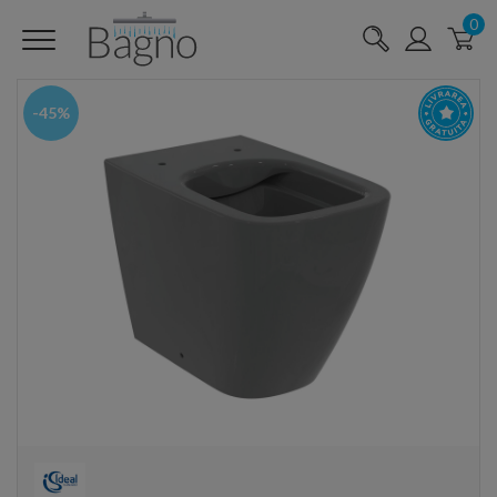
0
-45%