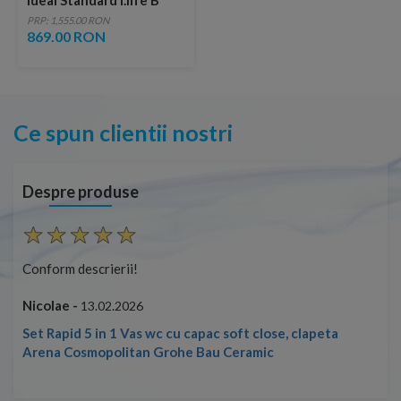
Ideal Standard i.life B
BTW rimless gri lucios
PRP: 1,555.00 RON
869.00 RON
Ce spun clientii nostri
Despre produse
Conform descrierii!
Con
Nicolae -
Nic
13.02.2026
Set Rapid 5 in 1 Vas wc cu capac soft close, clapeta
Arena Cosmopolitan Grohe Bau Ceramic