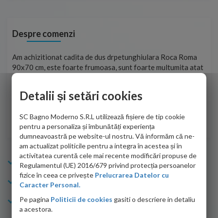
Despre comenzi
t
Am achizitionat cadita de dus drpetunghiulara Roca Roma
Foa
90x70 cm, este foarte frumoasa, sunt foarte multumita atat
pe 
de personalul firmei dvs. cu care am colaborat in obtinerea
ace
infiormatiilor solicitate cat si de firma de curierat care a
Detalii și setări cookies
Cri
adus coletul in siguranta.Numai bine, va doresc!
SC Bagno Moderno S.R.L utilizează fișiere de tip cookie
Sofrone Viviana -
28.07.2026
pentru a personaliza și îmbunătăți experiența
dumneavoastră pe website-ul nostru. Vă informăm că ne-
am actualizat politicile pentru a integra în acestea și în
activitatea curentă cele mai recente modificări propuse de
Info Bagno
Regulamentul (UE) 2016/679 privind protecția persoanelor
fizice în ceea ce privește
Prelucrarea Datelor cu
Cumparaturi
Caracter Personal.
Pe pagina
Politicii de cookies
gasiti o descriere in detaliu
Suport clienti
a acestora.