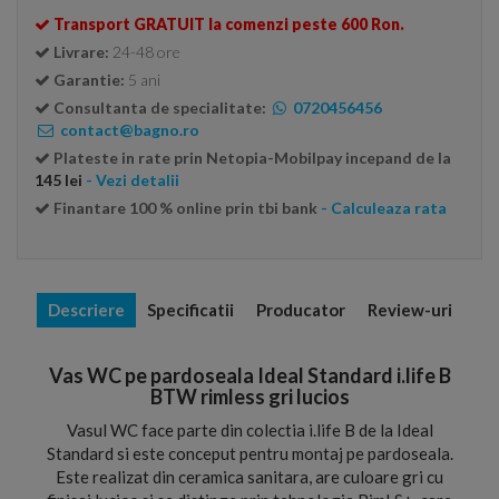
Transport GRATUIT la comenzi peste 600 Ron.
Livrare:
24-48 ore
Garantie:
5 ani
Consultanta de specialitate:
0720456456
contact@bagno.ro
Plateste in rate prin Netopia-Mobilpay incepand de la
145 lei
- Vezi detalii
Finantare 100 % online prin tbi bank
- Calculeaza rata
Descriere
Specificatii
Producator
Review-uri
Vas WC pe pardoseala Ideal Standard i.life B
BTW rimless gri lucios
Vasul WC face parte din colectia i.life B de la Ideal
Standard si este conceput pentru montaj pe pardoseala.
Este realizat din ceramica sanitara, are culoare gri cu