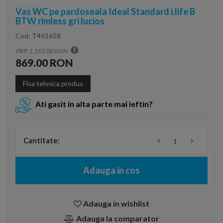
Vas WC pe pardoseala Ideal Standard i.life B
BTW rimless gri lucios
Cod:
T461658
PRP: 1,555.00 RON
869.00 RON
Fisa tehnica produs
Ati gasit in alta parte mai ieftin?
Cantitate:
Adauga in cos
Adauga in wishlist
Adauga la comparator