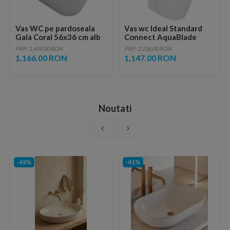
Vas WC pe pardoseala
Vas wc Ideal Standard
Gala Coral 56x36 cm alb
Connect AquaBlade
lipit de perete
36,5x54 cm cu montaj
PRP: 1,449.00 RON
PRP: 2,236.00 RON
suspendat si fixare
1,166.00 RON
1,147.00 RON
ascunsa
Noutati
-48%
-41%