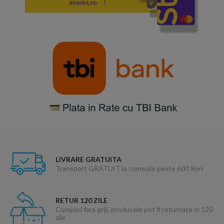
LIVRARE GRATUITA
Transport GRATUIT la comezile peste 600 Ron
RETUR 120 ZILE
Cumperi fara griji, produsele pot fi returnate in 120
zile