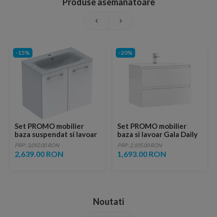
Produse asemanatoare
-15%
-20%
Set PROMO mobilier
Set PROMO mobilier
baza suspendat si lavoar
baza si lavoar Gala Daily
Geberit Selnova Square
80x46 cm 2 sertare alb
PRP: 3,092.00 RON
PRP: 2,105.00 RON
cu doua usi alb lucios
2,639.00 RON
1,693.00 RON
100x50xH65 cm
Noutati