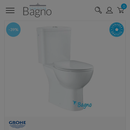
0
-39%