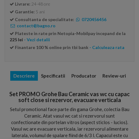
Livrare:
24-48 ore
Garantie:
5 ani
Consultanta de specialitate:
0720456456
contact@bagno.ro
Plateste in rate prin Netopia-Mobilpay incepand de la
225 lei
- Vezi detalii
Finantare 100 % online prin tbi bank
- Calculeaza rata
Descriere
Specificatii
Producator
Review-uri
Set PROMO Grohe Bau Ceramic vas wc cu capac
soft close si rezervor, evacuare verticala
Setul promotional face parte din gama Grohe, colectia Bau
Ceramic. Atat vasul wc cat si rezervorul sunt
confectionate din portelan vitros (aspect sticlos - lucios).
Vasul wc are evacuare verticala, iar rezervorul alimentare
laterala, volumul de spalare fiind de 6/3 l. Capacul este cu