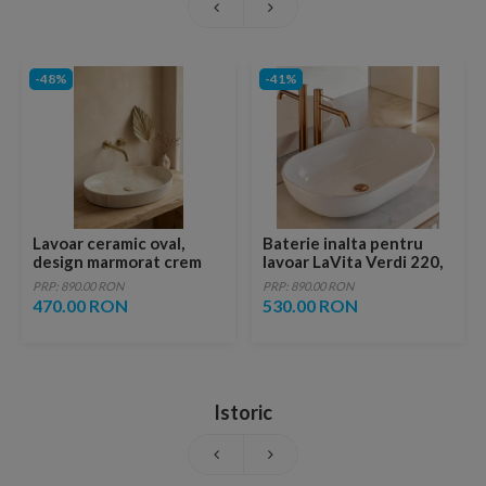
-48%
-41%
Lavoar ceramic oval,
Baterie inalta pentru
design marmorat crem
lavoar LaVita Verdi 220,
lucios cu vene aurii,
fara ventil, brushed
PRP: 890.00 RON
PRP: 890.00 RON
ventil inclus
copper
470.00 RON
530.00 RON
Istoric