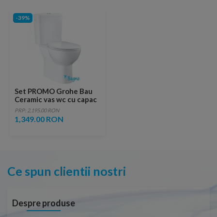
-39%
Set PROMO Grohe Bau
Ceramic vas wc cu capac
soft close si rezervor,
PRP: 2,195.00 RON
evacuare verticala
1,349.00 RON
Ce spun clientii nostri
Despre produse