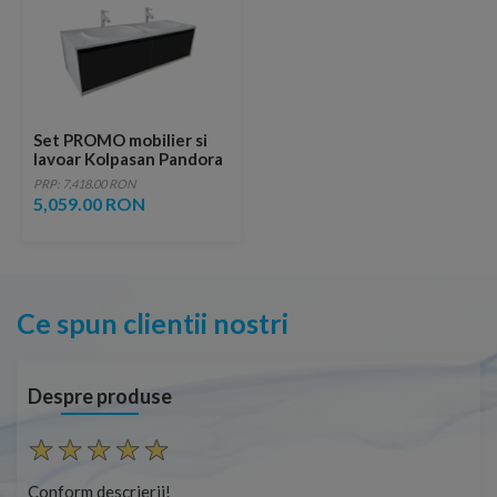
Set PROMO mobilier si
lavoar Kolpasan Pandora
negru 150 cm
PRP: 7,418.00 RON
5,059.00 RON
Ce spun clientii nostri
Despre produse
Conform descrierii!
Con