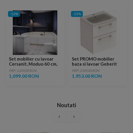
-13%
-23%
Set mobilier cu lavoar
Set PROMO mobilier
Cersanit, Moduo 60 cm,
baza si lavoar Geberit
alb
Selnova Square
PRP: 1,249.00 RON
PRP: 2,505.00 RON
58,8x48xH63,5 cm alb
1,099.00 RON
1,953.00 RON
lucios
Noutati