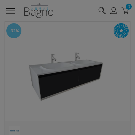
0
-32%