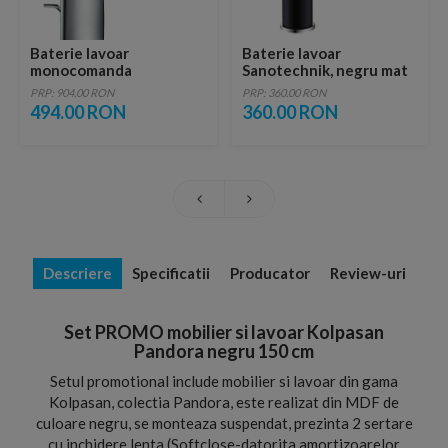
Baterie lavoar
Baterie lavoar
monocomanda
Sanotechnik, negru mat
Hansgrohe Logis 100
PRP: 904.00 RON
PRP: 360.00 RON
494.00 RON
360.00 RON
Descriere
Specificatii
Producator
Review-uri
Set PROMO mobilier si lavoar Kolpasan
Pandora negru 150 cm
Setul promotional include mobilier si lavoar din gama
Kolpasan, colectia Pandora, este realizat din MDF de
culoare negru, se monteaza suspendat, prezinta 2 sertare
cu inchidere lenta (Softclose-datorita amortizoarelor