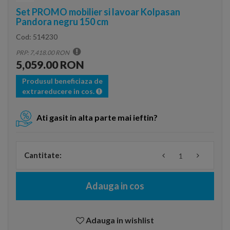
Set PROMO mobilier si lavoar Kolpasan
Pandora negru 150 cm
Cod:
514230
PRP: 7,418.00 RON
5,059.00 RON
Produsul beneficiaza de
extrareducere in cos.
Ati gasit in alta parte mai ieftin?
Cantitate:
Adauga in cos
Adauga in wishlist