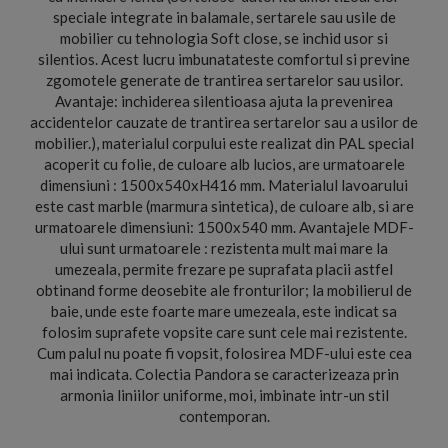
speciale integrate in balamale, sertarele sau usile de
mobilier cu tehnologia Soft close, se inchid usor si
silentios. Acest lucru imbunatateste comfortul si previne
zgomotele generate de trantirea sertarelor sau usilor.
Avantaje: inchiderea silentioasa ajuta la prevenirea
accidentelor cauzate de trantirea sertarelor sau a usilor de
mobilier.), materialul corpului este realizat din PAL special
acoperit cu folie, de culoare alb lucios, are urmatoarele
dimensiuni : 1500x540xH416 mm. Materialul lavoarului
este cast marble (marmura sintetica), de culoare alb, si are
urmatoarele dimensiuni: 1500x540 mm. Avantajele MDF-
ului sunt urmatoarele : rezistenta mult mai mare la
umezeala, permite frezare pe suprafata placii astfel
obtinand forme deosebite ale fronturilor; la mobilierul de
baie, unde este foarte mare umezeala, este indicat sa
folosim suprafete vopsite care sunt cele mai rezistente.
Cum palul nu poate fi vopsit, folosirea MDF-ului este cea
mai indicata. Colectia Pandora se caracterizeaza prin
armonia liniilor uniforme, moi, imbinate intr-un stil
contemporan.