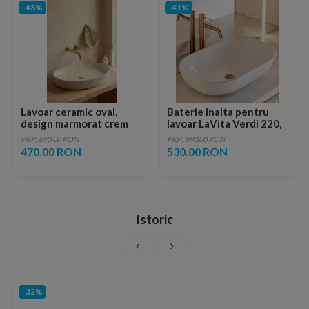
-48%
-41%
Lavoar ceramic oval,
Baterie inalta pentru
design marmorat crem
lavoar LaVita Verdi 220,
lucios cu vene aurii,
fara ventil, brushed
PRP: 890.00 RON
PRP: 890.00 RON
ventil inclus
copper
470.00 RON
530.00 RON
Istoric
-32%