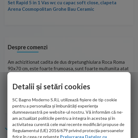
Set Rapid 5 in 1 Vas wc cu capac soft close, clapeta
Arena Cosmopolitan Grohe Bau Ceramic
Despre comenzi
t
Am achizitionat cadita de dus drpetunghiulara Roca Roma
Foa
90x70 cm, este foarte frumoasa, sunt foarte multumita atat
pe 
de personalul firmei dvs. cu care am colaborat in obtinerea
ace
infiormatiilor solicitate cat si de firma de curierat care a
Detalii și setări cookies
Cri
adus coletul in siguranta.Numai bine, va doresc!
SC Bagno Moderno S.R.L utilizează fișiere de tip cookie
Sofrone Viviana -
28.07.2026
pentru a personaliza și îmbunătăți experiența
dumneavoastră pe website-ul nostru. Vă informăm că ne-
am actualizat politicile pentru a integra în acestea și în
activitatea curentă cele mai recente modificări propuse de
Info Bagno
Regulamentul (UE) 2016/679 privind protecția persoanelor
fizice în ceea ce privește
Prelucrarea Datelor cu