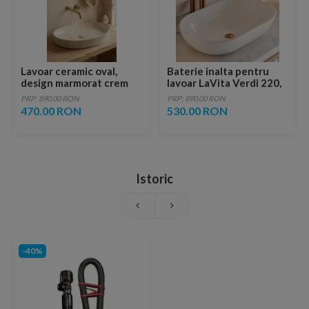
Lavoar ceramic oval,
Baterie inalta pentru
design marmorat crem
lavoar LaVita Verdi 220,
lucios cu vene aurii,
fara ventil, brushed
PRP: 890.00 RON
PRP: 890.00 RON
ventil inclus
copper
470.00 RON
530.00 RON
Istoric
-40%