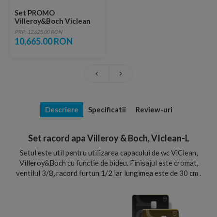
Set PROMO
Villeroy&Boch Viclean
vas wc DirectFlush si
PRP: 12,625.00 RON
capac cu functie bideu
10,665.00 RON
Descriere
Specificatii
Review-uri
Set racord apa Villeroy & Boch, VIclean-L
Setul este util pentru utilizarea capacului de wc ViClean,
Villeroy&Boch cu functie de bideu. Finisajul este cromat,
ventilul 3/8, racord furtun 1/2 iar lungimea este de 30 cm .