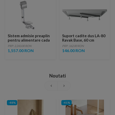
Sistem admisie preaplin
Suport cadite dus LA-80
pentru alimentare cada
Ravak Base, 60 cm
Villeroy&Boch
PRP: 2,243.00 RON
PRP: 162.00 RON
1,557.00 RON
146.00 RON
Noutati
-48%
-41%