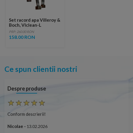
Set racord apa Villeroy &
Boch, VIclean-L
PRP: 260.00 RON
158.00 RON
Ce spun clientii nostri
Despre produse
Conform descrierii!
Con
Nicolae -
Nic
13.02.2026