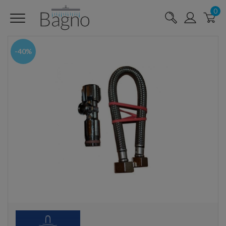
0
-40%