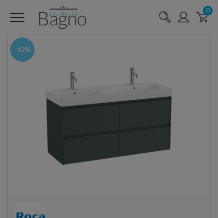
0
-12%