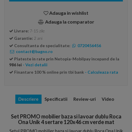
Adauga in wishlist
Adauga la comparator
Livrare:
7-15 zile
Garantie:
2 ani
Consultanta de specialitate:
0720456456
contact@bagno.ro
Plateste in rate prin Netopia-Mobilpay incepand de la
986 lei
- Vezi detalii
Finantare 100 % online prin tbi bank
- Calculeaza rata
Descriere
Specificatii
Review-uri
Video
Set PROMO mobilier baza si lavoar dublu Roca
Ona Unik 4 sertare 120x46 cm verde mat
Setul PROMO mobilier baza si lavoar dublu Roca Ona Unik