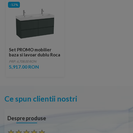
-12%
Set PROMO mobilier
baza si lavoar dublu Roca
Ona Unik 4 sertare
PRP: 6,708.00 RON
120x46 cm verde mat
5,917.00 RON
Ce spun clientii nostri
Despre produse