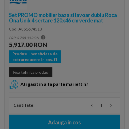
Set PROMO mobilier baza si lavoar dublu Roca
Ona Unik 4 sertare 120x46 cm verde mat
Cod:
A851694513
PRP: 6,708.00 RON
5,917.00 RON
Produsul beneficiaza de
extrareducere in cos.
Fisa tehnica produs
Ati gasit in alta parte mai ieftin?
Cantitate:
Adauga in cos