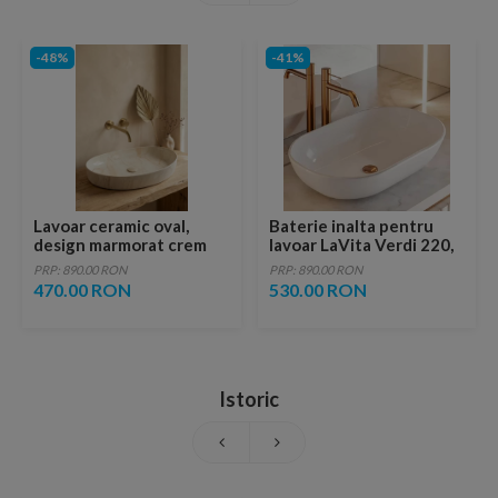
-48%
-41%
Lavoar ceramic oval,
Baterie inalta pentru
design marmorat crem
lavoar LaVita Verdi 220,
lucios cu vene aurii,
fara ventil, brushed
PRP: 890.00 RON
PRP: 890.00 RON
ventil inclus
copper
470.00 RON
530.00 RON
Istoric