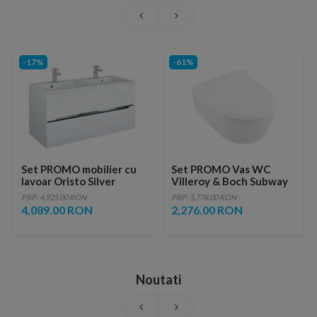
-17%
-61%
Set PROMO mobilier cu
Set PROMO Vas WC
lavoar Oristo Silver
Villeroy & Boch Subway
120x45x55 cm alb lucios
2.0 Directflush capac
PRP: 4,925.00 RON
PRP: 5,778.00 RON
slim Softclose alb
4,089.00 RON
2,276.00 RON
56x37xH40 cm
Noutati