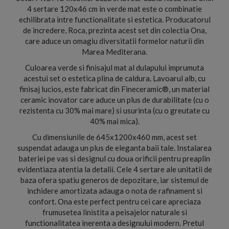
4 sertare 120x46 cm in verde mat este o combinatie
echilibrata intre functionalitate si estetica. Producatorul
de incredere, Roca, prezinta acest set din colectia Ona,
care aduce un omagiu diversitatii formelor naturii din
Marea Mediterana.
Culoarea verde si finisajul mat al dulapului imprumuta
acestui set o estetica plina de caldura. Lavoarul alb, cu
finisaj lucios, este fabricat din Fineceramic®, un material
ceramic inovator care aduce un plus de durabilitate (cu o
rezistenta cu 30% mai mare) si usurinta (cu o greutate cu
40% mai mica).
Cu dimensiunile de 645x1200x460 mm, acest set
suspendat adauga un plus de eleganta baii tale. Instalarea
bateriei pe vas si designul cu doua orificii pentru preaplin
evidentiaza atentia la detalii. Cele 4 sertare ale unitatii de
baza ofera spatiu generos de depozitare, iar sistemul de
inchidere amortizata adauga o nota de rafinament si
confort. Ona este perfect pentru cei care apreciaza
frumusetea linistita a peisajelor naturale si
functionalitatea inerenta a designului modern. Pretul