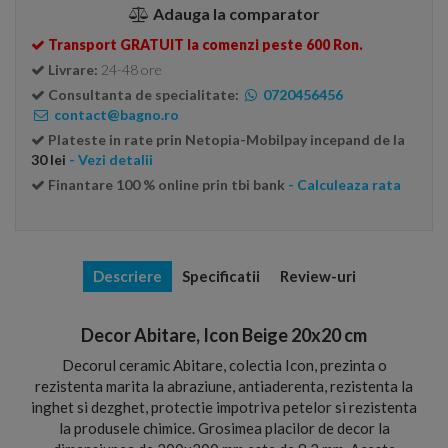
Adauga la comparator
Transport GRATUIT la comenzi peste 600 Ron.
Livrare:
24-48 ore
Consultanta de specialitate:
0720456456
contact@bagno.ro
Plateste in rate prin Netopia-Mobilpay incepand de la
30 lei
- Vezi detalii
Finantare 100 % online prin tbi bank
- Calculeaza rata
Descriere
Specificatii
Review-uri
Decor Abitare, Icon Beige 20x20 cm
Decorul ceramic Abitare, colectia Icon, prezinta o
rezistenta marita la abraziune, antiaderenta, rezistenta la
inghet si dezghet, protectie impotriva petelor si rezistenta
la produsele chimice. Grosimea placilor de decor la