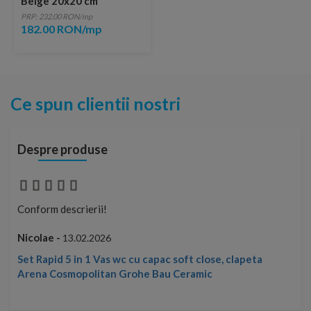
Beige 20x20 cm
PRP: 232.00 RON/mp
182.00 RON/mp
Ce spun clientii nostri
Despre produse
Conform descrierii!
Con
Nicolae -
Nic
13.02.2026
Set Rapid 5 in 1 Vas wc cu capac soft close, clapeta
Arena Cosmopolitan Grohe Bau Ceramic