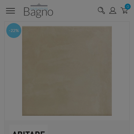
0
-22%