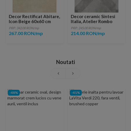
Decor Rectificat Abitare,
Decor ceramic Sintesi
Icon Beige 60x60 cm
Italia, Atelier Rombo
Decoro 20x20 cm
PRP: 342.00 RON/mp
PRP: 245.00 RON/mp
267.00 RON/mp
214.00 RON/mp
Noutati
-48%
-41%