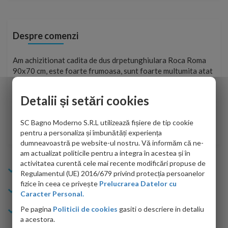
Despre comenzi
t
Am achizitionat cadita de dus drpetunghiulara Roca Roma
Foa
90x70 cm, este foarte frumoasa, sunt foarte multumita atat
pe 
de personalul firmei dvs. cu care am colaborat in obtinerea
ace
infiormatiilor solicitate cat si de firma de curierat care a
Detalii și setări cookies
Cri
adus coletul in siguranta.Numai bine, va doresc!
SC Bagno Moderno S.R.L utilizează fișiere de tip cookie
Sofrone Viviana -
28.07.2026
pentru a personaliza și îmbunătăți experiența
dumneavoastră pe website-ul nostru. Vă informăm că ne-
am actualizat politicile pentru a integra în acestea și în
activitatea curentă cele mai recente modificări propuse de
Info Bagno
Regulamentul (UE) 2016/679 privind protecția persoanelor
fizice în ceea ce privește
Prelucrarea Datelor cu
Cumparaturi
Caracter Personal.
Pe pagina
Politicii de cookies
gasiti o descriere in detaliu
Suport clienti
a acestora.