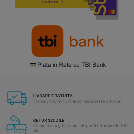
LIVRARE GRATUITA
Transport GRATUIT la comezile peste 600 Ron
RETUR 120 ZILE
Cumperi fara griji, produsele pot fi returnate in 120
zile