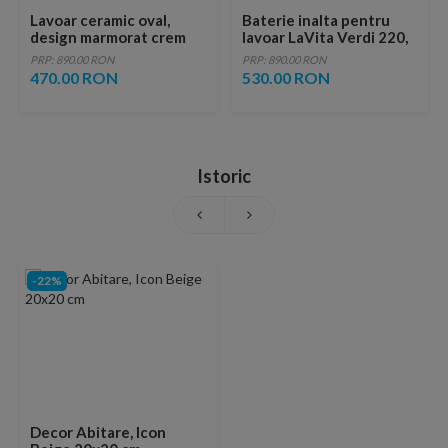
Lavoar ceramic oval,
Baterie inalta pentru
design marmorat crem
lavoar LaVita Verdi 220,
lucios cu vene aurii,
fara ventil, brushed
PRP: 890.00 RON
PRP: 890.00 RON
ventil inclus
copper
470.00 RON
530.00 RON
Istoric
-22%
Decor Abitare, Icon