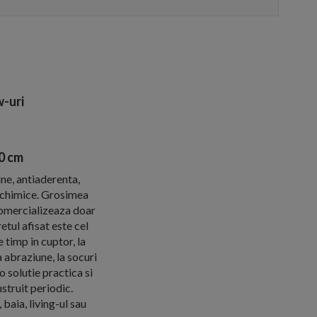
-uri
0 cm
une, antiaderenta,
e chimice. Grosimea
omercializeaza doar
tul afisat este cel
timp in cuptor, la
 abraziune, la socuri
 solutie practica si
struit periodic.
baia, living-ul sau