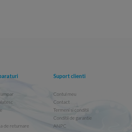
araturi
Suport clienti
cumpar
Contul meu
latesc
Contact
re
Termeni si conditii
Capacele Grohe sunt de bună calitate și se i
Conditii de garantie
Marius -
Capac WC Grohe Bau Cer
ca de returnare
ANPC
08.02.2026