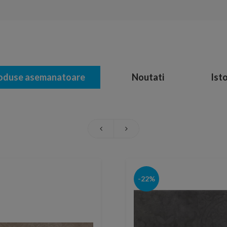
oduse asemanatoare
Noutati
Isto
-22%