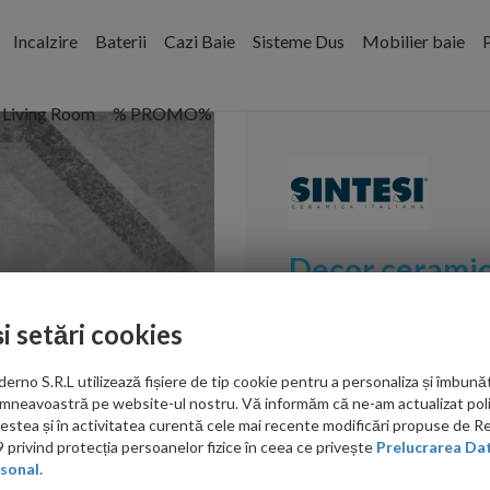
Incalzire
Baterii
Cazi Baie
Sisteme Dus
Mobilier baie
P
Living Room
% PROMO%
Decor ceramic S
Ottagono Dec
și setări cookies
Cod:
ATEO200200
no S.R.L utilizează fișiere de tip cookie pentru a personaliza și îmbunăt
PRP: 245.00 RON/mp
mneavoastră pe website-ul nostru. Vă informăm că ne-am actualizat poli
acestea și în activitatea curentă cele mai recente modificări propuse de 
privind protecția persoanelor fizice în ceea ce privește
Prelucrarea Dat
214.00
sonal.
RON/mp