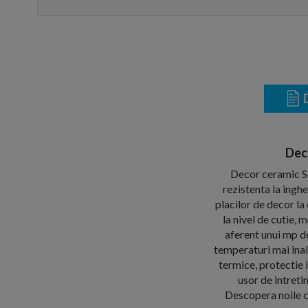
D
Dec
Decor ceramic Sin
rezistenta la ingh
placilor de decor 
la nivel de cutie,
aferent unui mp d
temperaturi mai inal
termice, protectie 
usor de intreti
Descopera noile co