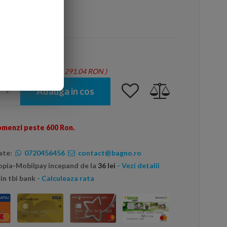
arte mai ieftin?
tie = 1.36 mp - Total: 291.04 RON
)
Adauga in cos
omenzi peste 600 Ron.
ate:
0720456456
contact@bagno.ro
topia-Mobilpay incepand de la
36 lei
- Vezi detalii
in tbi bank
- Calculeaza rata