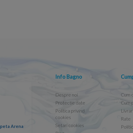
Info Bagno
Cump
Despre noi
Cum 
Protectie date
Cum p
Politica privind
Livra
Conform descrierii!
cookies
Rate
Setari cookies
lapeta Arena
Nicolae -
Politi
13.02.2026