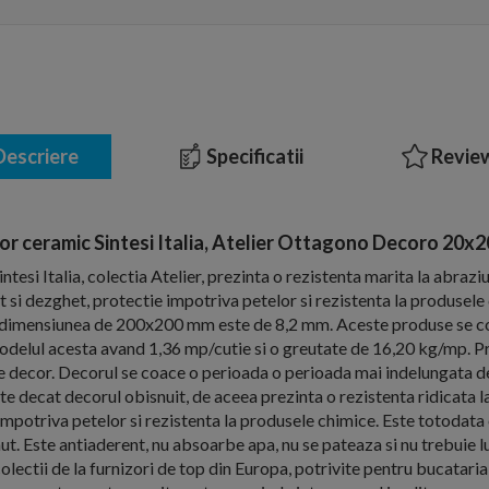
escriere
Specificatii
Review
or ceramic Sintesi Italia, Atelier Ottagono Decoro 20x2
tesi Italia, colectia Atelier, prezinta o rezistenta marita la abrazi
et si dezghet, protectie impotriva petelor si rezistenta la produsel
la dimensiunea de 200x200 mm este de 8,2 mm. Aceste produse se c
 modelul acesta avand 1,36 mp/cutie si o greutate de 16,20 kg/mp. Pre
e decor. Decorul se coace o perioada o perioada mai indelungata de 
te decat decorul obisnuit, de aceea prezinta o rezistenta ridicata la
impotriva petelor si rezistenta la produsele chimice. Este totodata o
nut. Este antiaderent, nu absoarbe apa, nu se pateaza si nu trebuie lu
lectii de la furnizori de top din Europa, potrivite pentru bucataria, 