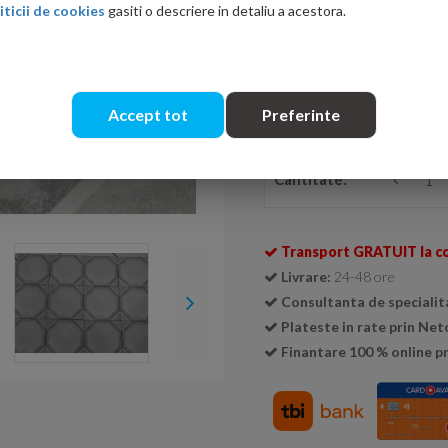
iticii de cookies
gasiti o descriere in detaliu a acestora.
Ati gasit in alta p
Accept tot
Preferinte
Se livreaza doar la cutie (
1 cu
Cantitate:
Transport GRATUIT la c
Livrare:
24-48 ore
Consultanta de specialit
Plateste in rate prin Ne
Finantare 100 % online pr