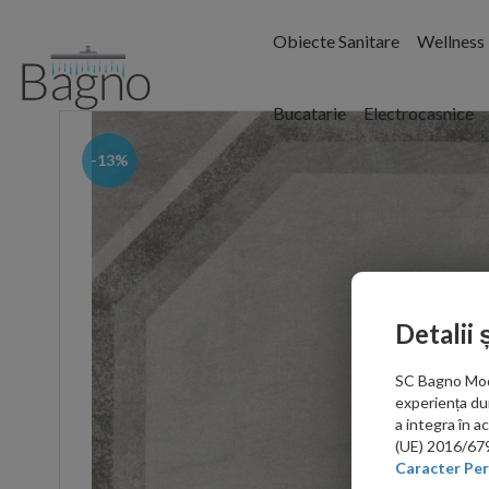
Obiecte Sanitare
Wellness
Bucatarie
Electrocasnice
-13%
Detalii 
SC Bagno Moder
experiența du
a integra în 
(UE) 2016/679 
Caracter Per