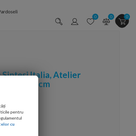
ardoseli
0
0
0
intesi Italia, Atelier
oro 20x20 cm
ăți
ticile pentru
Regulamentul
elor cu