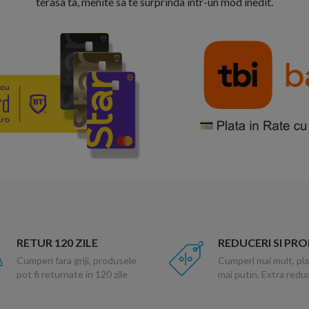
terasa ta, menite sa te surprinda intr-un mod inedit.
RETUR 120 ZILE
REDUCERI SI PR
Cumperi fara griji, produsele
Cumperi mai mult, pla
pot fi returnate in 120 zile
mai putin. Extra red