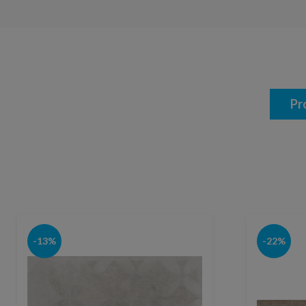
Pr
-13%
-22%