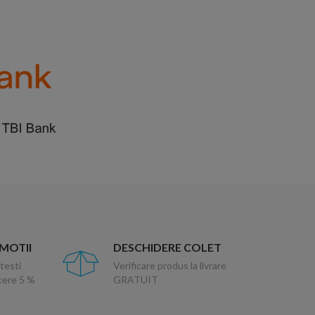
OMOTII
DESCHIDERE COLET
testi
Verificare produs la livrare
ucere 5 %
GRATUIT