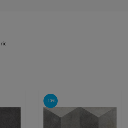
ric
-13%