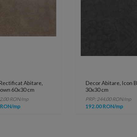
ectificat Abitare,
Decor Abitare, Icon B
rown 60x30 cm
30x30 cm
82.00 RON/mp
PRP: 244.00 RON/mp
0 RON/mp
192.00 RON/mp