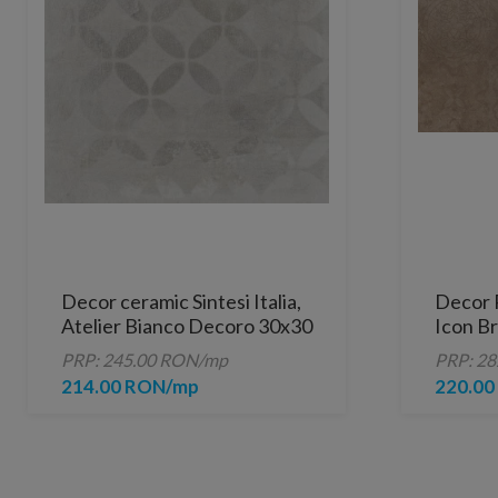
Decor ceramic Sintesi Italia,
Decor R
Atelier Bianco Decoro 30x30
Icon B
cm
PRP: 245.00 RON/mp
PRP: 2
214.00 RON/mp
220.0